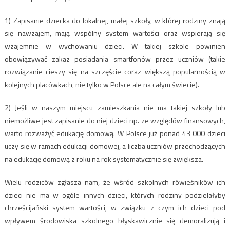
1) Zapisanie dziecka do lokalnej, małej szkoły, w której rodziny znają
się nawzajem, mają wspólny system wartości oraz wspierają się
wzajemnie w wychowaniu dzieci. W takiej szkole powinien
obowiązywać zakaz posiadania smartfonów przez uczniów (takie
rozwiązanie cieszy się na szczęście coraz większą popularnością w
kolejnych placówkach, nie tylko w Polsce ale na całym świecie).
2) Jeśli w naszym miejscu zamieszkania nie ma takiej szkoły lub
niemożliwe jest zapisanie do niej dzieci np. ze względów finansowych,
warto rozważyć edukację domową. W Polsce już ponad 43 000 dzieci
uczy się w ramach edukacji domowej, a liczba uczniów przechodzących
na edukację domową z roku na rok systematycznie się zwiększa.
Wielu rodziców zgłasza nam, że wśród szkolnych rówieśników ich
dzieci nie ma w ogóle innych dzieci, których rodziny podzielałyby
chrześcijański system wartości, w związku z czym ich dzieci pod
wpływem środowiska szkolnego błyskawicznie się demoralizują i