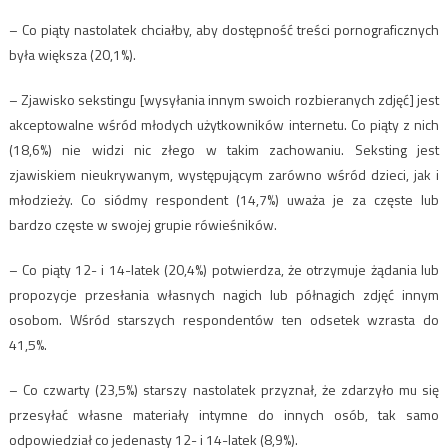
– Co piąty nastolatek chciałby, aby dostępność treści pornograficznych
była większa (20,1%).
– Zjawisko sekstingu [wysyłania innym swoich rozbieranych zdjęć] jest
akceptowalne wśród młodych użytkowników internetu. Co piąty z nich
(18,6%) nie widzi nic złego w takim zachowaniu. Seksting jest
zjawiskiem nieukrywanym, występującym zarówno wśród dzieci, jak i
młodzieży. Co siódmy respondent (14,7%) uważa je za częste lub
bardzo częste w swojej grupie rówieśników.
– Co piąty 12- i 14-latek (20,4%) potwierdza, że otrzymuje żądania lub
propozycje przesłania własnych nagich lub półnagich zdjęć innym
osobom. Wśród starszych respondentów ten odsetek wzrasta do
41,5%.
– Co czwarty (23,5%) starszy nastolatek przyznał, że zdarzyło mu się
przesyłać własne materiały intymne do innych osób, tak samo
odpowiedział co jedenasty 12- i 14-latek (8,9%).