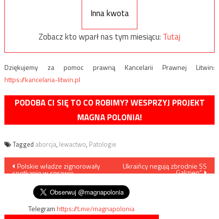
Inna kwota
Zobacz kto wparł nas tym miesiącu:
Tutaj
Dziękujemy za pomoc prawną Kancelarii Prawnej Litwin:
https://kancelaria-litwin.pl
PODOBA CI SIĘ TO CO ROBIMY? WESPRZYJ PROJEKT
MAGNA POLONIA!
Tagged
aborcja
,
lewactwo
,
Patologie
Nawigacja
Polskie władze zignorowały
Ukraińcy negują zbrodnie SS
„Galizien”
spotkanie w sprawie
wpisu
ukraińskiego zboża
Telegram
https://t.me/magnapolonia