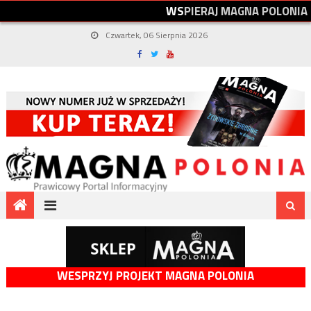
W
S
P
I
E
R
A
J
M
A
G
N
A
P
O
L
O
N
I
A
Czwartek, 06 Sierpnia 2026
WESPRZYJ PROJEKT MAGNA POLONIA