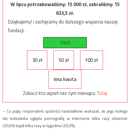
W lipcu potrzebowaliśmy:
15 000
zł, zebraliśmy:
15
633,5
zł.
Dziękujemy! i zachęcamy do dalszego wsparcia naszej
fundacji.
104%
30 zł
50 zł
100 zł
Inna kwota
Zobacz kto wparł nas tym miesiącu:
Tutaj
– Co piąty respondent spośród nastolatków wskazał, że jego kolega
lub koleżanka ogląda pornografię w internecie kilka razy dziennie
(20,6%) bądź kilka razy w tygodniu (20,9%).