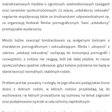
mainstreamowych mediów o ogromnych, wielomilionowych zasięgach
oraz serwisów społecznościowych. Co więcej, „edukatorzy seksualni”
regularnie współpracują także ze środowiskami odpowiedzialnymi np.
za organizację festiwali filmów pornograficznych. Sami „edukatorzy”
promują takie wydarzenia.
Młodzi ludzie zewsząd bombardowani są wulgarnymi treściami o
charakterze pornograficznym i seksualizującym. Media i „eksperci” z
zakresu „edukacji seksualnej” zachęcają do konsumpcji pornografii i
rozwiązłości, a rodzice nie reagują. Jeśli tak dalej pójdzie, to nasze
społeczeństwo upadnie całkowicie, gdyż kolejne pokolenia nie będą w
stanie tworzyć normalnych, stabilnych rodzin.
Problem jest tak poważny i rozległy, że jego ofiarami padają także liczne
dzieci z dobrych rodzin, w których rodzice przykładają się do
wychowania i w których prowadzone są rozmowy na temat zagrożeń
oraz podejmowane są kroki w celu ochrony najmłodszych.