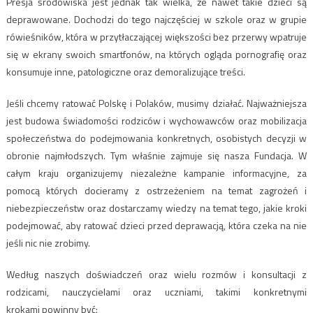
Presja środowiska jest jednak tak wielka, że nawet takie dzieci są
deprawowane. Dochodzi do tego najczęściej w szkole oraz w grupie
rówieśników, która w przytłaczającej większości bez przerwy wpatruje
się w ekrany swoich smartfonów, na których ogląda pornografię oraz
konsumuje inne, patologiczne oraz demoralizujące treści.
Jeśli chcemy ratować Polskę i Polaków, musimy działać. Najważniejsza
jest budowa świadomości rodziców i wychowawców oraz mobilizacja
społeczeństwa do podejmowania konkretnych, osobistych decyzji w
obronie najmłodszych. Tym właśnie zajmuje się nasza Fundacja. W
całym kraju organizujemy niezależne kampanie informacyjne, za
pomocą których docieramy z ostrzeżeniem na temat zagrożeń i
niebezpieczeństw oraz dostarczamy wiedzy na temat tego, jakie kroki
podejmować, aby ratować dzieci przed deprawacją, która czeka na nie
jeśli nic nie zrobimy.
Według naszych doświadczeń oraz wielu rozmów i konsultacji z
rodzicami, nauczycielami oraz uczniami, takimi konkretnymi
krokami powinny być: