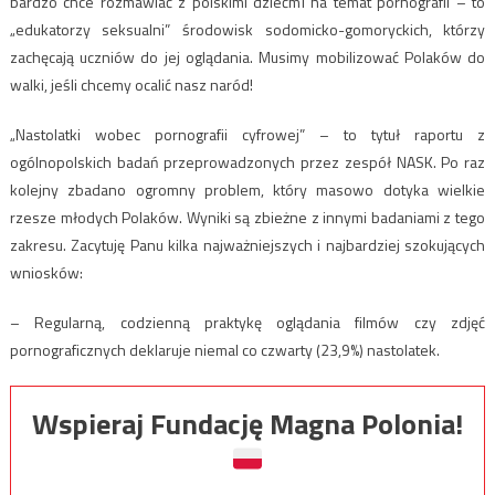
bardzo chce rozmawiać z polskimi dziećmi na temat pornografii – to
„edukatorzy seksualni” środowisk sodomicko-gomoryckich, którzy
zachęcają uczniów do jej oglądania. Musimy mobilizować Polaków do
walki, jeśli chcemy ocalić nasz naród!
„Nastolatki wobec pornografii cyfrowej” – to tytuł raportu z
ogólnopolskich badań przeprowadzonych przez zespół NASK. Po raz
kolejny zbadano ogromny problem, który masowo dotyka wielkie
rzesze młodych Polaków. Wyniki są zbieżne z innymi badaniami z tego
zakresu. Zacytuję Panu kilka najważniejszych i najbardziej szokujących
wniosków:
– Regularną, codzienną praktykę oglądania filmów czy zdjęć
pornograficznych deklaruje niemal co czwarty (23,9%) nastolatek.
Wspieraj Fundację Magna Polonia!