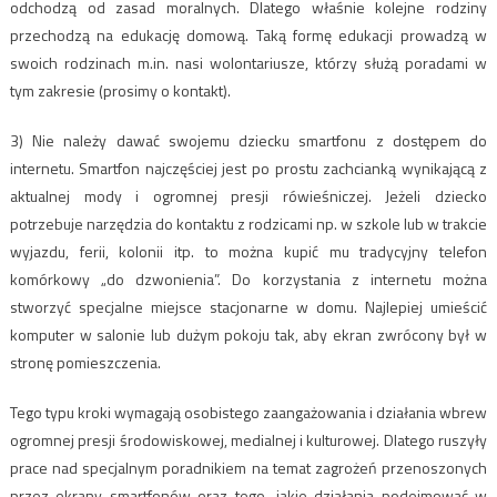
odchodzą od zasad moralnych. Dlatego właśnie kolejne rodziny
przechodzą na edukację domową. Taką formę edukacji prowadzą w
swoich rodzinach m.in. nasi wolontariusze, którzy służą poradami w
tym zakresie (prosimy o kontakt).
3) Nie należy dawać swojemu dziecku smartfonu z dostępem do
internetu. Smartfon najczęściej jest po prostu zachcianką wynikającą z
aktualnej mody i ogromnej presji rówieśniczej. Jeżeli dziecko
potrzebuje narzędzia do kontaktu z rodzicami np. w szkole lub w trakcie
wyjazdu, ferii, kolonii itp. to można kupić mu tradycyjny telefon
komórkowy „do dzwonienia”. Do korzystania z internetu można
stworzyć specjalne miejsce stacjonarne w domu. Najlepiej umieścić
komputer w salonie lub dużym pokoju tak, aby ekran zwrócony był w
stronę pomieszczenia.
Tego typu kroki wymagają osobistego zaangażowania i działania wbrew
ogromnej presji środowiskowej, medialnej i kulturowej. Dlatego ruszyły
prace nad specjalnym poradnikiem na temat zagrożeń przenoszonych
przez ekrany smartfonów oraz tego, jakie działania podejmować w