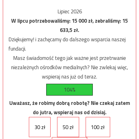
Lipiec 2026
W lipcu potrzebowaliśmy:
15 000
zł, zebraliśmy:
15
633,5
zł.
Dziękujemy! i zachęcamy do dalszego wsparcia naszej
fundacji.
Masz świadomość tego jak ważne jest przetrwanie
niezależnych ośrodków medialnych? Nie zwlekaj więc,
wspieraj nas już od teraz.
104%
Uważasz, że robimy dobrą robotę? Nie czekaj zatem
do jutra, wspieraj nas od dzisiaj.
30 zł
50 zł
100 zł