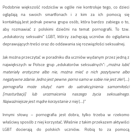
Podobnie większość rodziców w ogóle nie kontroluje tego, co dzieci
oglądają na swoich smartfonach i z kim za ich pomocą się
kontaktują.Jest jednak pewna grupa osób, która bardzo zabiega o to,
aby rozmawiać z polskimi dziećmi na temat pornografii. To tzw.
„edukatorzy seksualni” LGBT, którzy zachęcają uczniów do oglądania
deprawujących treści oraz do oddawania się rozwiązłości seksualnej.
Jak można przeczytać w poradniku dla uczniów wydanym przez jedną z
największych w Polsce grup „edukatorów seksualnych”:
„można lubić
materiały erotyczne albo nie, można mieć o nich pozytywne albo
negatywne zdanie. Jedno jest pewne: porno samo w sobie nie jest złe!
(…)
pornografia może służyć nam do uatrakcyjnienia samomiłości
[masturbacji] lub urozmaicenia naszego życia seksualnego.
Najważniejsze jest mądre korzystanie z niej
(…)”
Innymi słowy – pornografia jest dobra, tylko trzeba w rzekomo
właściwy sposób z niej korzystać. Właśnie z takim przekazem aktywiści
LGBT docierają do polskich uczniów. Robią to za pomocą