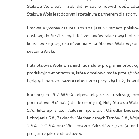
Stalowa Wola S.A. – Zebraliśmy sporo nowych doświadczeń
Stalowa Wola jest dobrym i rzetelnym partnerem dla strony
Umowa wykonawcza realizowana jest w ramach polsko-
dostawę do Sił Zbrojnych RP zestawów rakietowych obrony
konsekwencji tego zamówienia Huta Stalowa Wola wykon
systemu Wisła.
Huta Stalowa Wola w ramach udziału w programie produkcj
produkcyjno-montażowe, które docelowo może przejąć równ
będących na wyposażeniu obecnych i przyszłych użytkown
Konsorcjum PGZ-WISŁA odpowiadające za realizację pro
podmiotów: PGZ S.A. (lider konsorcjum), Huty Stalowa Wol
S.A., Jelcz sp. z o.o., Autosan sp. z o.o., Ośrodka Ba
Uzbrojenia S.A., Zakładów Mechanicznych Tarnów S.A., Woj
2 S.A., PCO S.A. oraz Wojskowych Zakładów Łączności nr 1
programie jako poddostawcy.