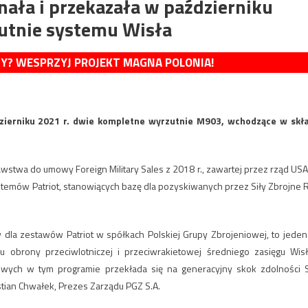
ała i przekazała w październiku
utnie systemu Wisła
MY? WESPRZYJ PROJEKT MAGNA POLONIA!
zierniku 2021 r. dwie kompletne wyrzutnie M903, wchodzące w skł
stwa do umowy Foreign Military Sales z 2018 r., zawartej przez rząd USA
temów Patriot, stanowiących bazę dla pozyskiwanych przez Siły Zbrojne 
la zestawów Patriot w spółkach Polskiej Grupy Zbrojeniowej, to jeden
obrony przeciwlotniczej i przeciwrakietowej średniego zasięgu Wisł
wych w tym programie przekłada się na generacyjny skok zdolności S
tian Chwałek, Prezes Zarządu PGZ S.A.