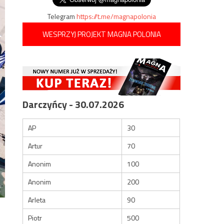
Telegram
https://t.me/magnapolonia
WESPRZYJ PROJEKT MAGNA POLONIA
Darczyńcy - 30.07.2026
AP
30
Artur
70
Anonim
100
Anonim
200
Arleta
90
Piotr
500