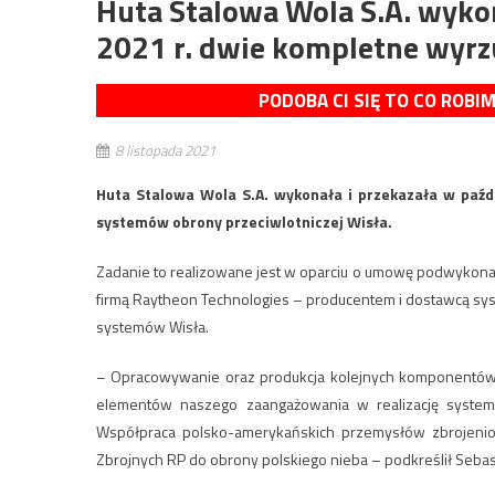
Huta Stalowa Wola S.A. wykon
2021 r. dwie kompletne wyrz
PODOBA CI SIĘ TO CO ROBI
8 listopada 2021
Huta Stalowa Wola S.A. wykonała i przekazała w paźd
systemów obrony przeciwlotniczej Wisła.
Zadanie to realizowane jest w oparciu o umowę podwykonaw
firmą Raytheon Technologies – producentem i dostawcą sys
systemów Wisła.
– Opracowywanie oraz produkcja kolejnych komponentów d
elementów naszego zaangażowania w realizację systemu 
Współpraca polsko-amerykańskich przemysłów zbrojenio
Zbrojnych RP do obrony polskiego nieba – podkreślił Sebas