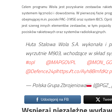
Celem programu Wisła jest pozyskanie zestawów rakiet
systemem łączności i dowodzenia. W pierwszej fazie progr
obejmującej m.in. pociski PAC-3 MSE oraz system IBCS. O
jest szereg innych elementów zestawów, w tym: pojazdy
pocisków rakietowych oraz systemów radiolokacyjnych.
Huta Stalowa Wola S.A. wykonała i p
wyrzutnie M903, wchodzące w skład sy
#opl
@MAPGOVPL
@MON_GO
@Defence24pl
https://t.co/Ayh8BmfdKz
p
— Polska Grupa Zbrojeniowa
(@PGZ_p
Udostępnij na FB
Twee
Wspieraj niezależne wydaw