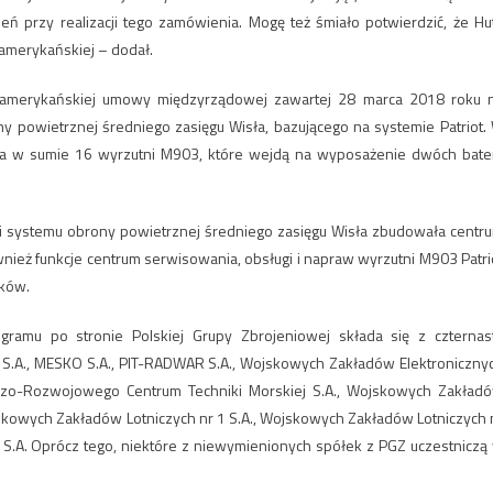
 przy realizacji tego zamówienia. Mogę też śmiało potwierdzić, że Hu
 amerykańskiej – dodał.
amerykańskiej umowy międzyrządowej zawartej 28 marca 2018 roku 
 powietrznej średniego zasięgu Wisła, bazującego na systemie Patriot.
a w sumie 16 wyrzutni M903, które wejdą na wyposażenie dwóch bater
i systemu obrony powietrznej średniego zasięgu Wisła zbudowała centr
ież funkcje centrum serwisowania, obsługi i napraw wyrzutni M903 Patri
ików.
gramu po stronie Polskiej Grupy Zbrojeniowej składa się z czternas
a S.A., MESKO S.A., PIT-RADWAR S.A., Wojskowych Zakładów Elektroniczny
dawczo-Rozwojowego Centrum Techniki Morskiej S.A., Wojskowych Zakład
skowych Zakładów Lotniczych nr 1 S.A., Wojskowych Zakładów Lotniczych 
 S.A. Oprócz tego, niektóre z niewymienionych spółek z PGZ uczestniczą