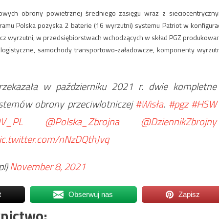
owych obrony powietrznej średniego zasięgu wraz z sieciocentryczn
amu Polska pozyska 2 baterie (16 wyrzutni) systemu Patriot w konfigurac
prócz wyrzutni, w przedsiębiorstwach wchodzących w skład PGZ produkowa
 logistyczne, samochody transportowo-załadowcze, komponenty wyrzutn
rzekazała w październiku 2021 r. dwie kompletne
stemów obrony przeciwlotniczej
#Wisła
.
#pgz
#HSW
V_PL
@Polska_Zbrojna
@DziennikZbrojny
ic.twitter.com/nNzDQthJvq
l)
November 8, 2021
t
Obserwuj nas
Zapisz
nictwo: