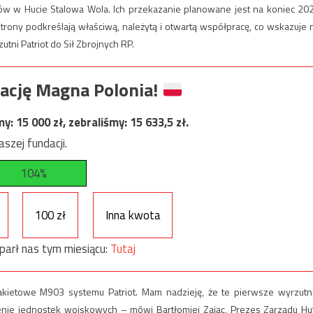
stów w Hucie Stalowa Wola. Ich przekazanie planowane jest na koniec 20
trony podkreślają właściwą, należytą i otwartą współpracę, co wskazuje 
utni Patriot do Sił Zbrojnych RP.
ację Magna Polonia!
my:
15 000
zł, zebraliśmy:
15 633,5
zł.
szej fundacji.
104%
100 zł
Inna kwota
parł nas tym miesiącu:
Tutaj
ietowe M903 systemu Patriot. Mam nadzieję, że te pierwsze wyrzutn
nie jednostek wojskowych – mówi Bartłomiej Zając, Prezes Zarządu Hu