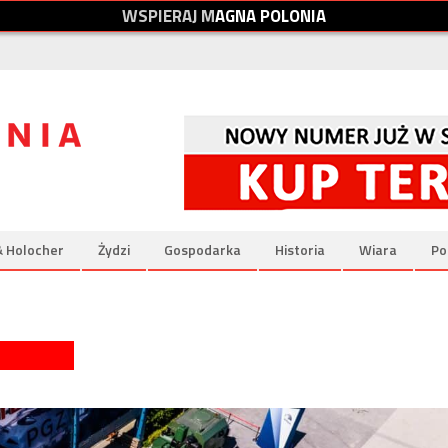
W
S
P
I
E
R
A
J
M
A
G
N
A
P
O
L
O
N
I
A
& Holocher
Żydzi
Gospodarka
Historia
Wiara
Po