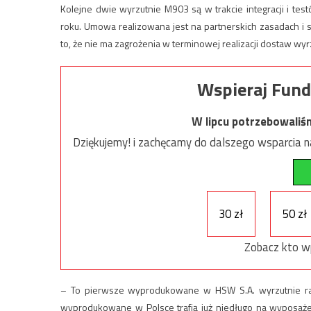
Kolejne dwie wyrzutnie M903 są w trakcie integracji i te
roku. Umowa realizowana jest na partnerskich zasadach i s
to, że nie ma zagrożenia w terminowej realizacji dostaw wyrz
Wspieraj Fund
W lipcu potrzebowaliś
Dziękujemy! i zachęcamy do dalszego wsparcia na
30 zł
50 zł
Zobacz kto w
– To pierwsze wyprodukowane w HSW S.A. wyrzutnie rak
wyprodukowane w Polsce trafią już niedługo na wyposaże