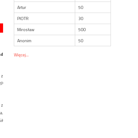
Artur
50
PIOTR
30
Mirosław
500
Anonim
50
ad
Więcej...
 z
RP
 z
a.
ił