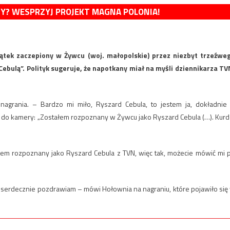
MY? WESPRZYJ PROJEKT MAGNA POLONIA!
ątek zaczepiony w Żywcu (woj. małopolskie) przez niezbyt trzeźwe
ebulą”. Polityk sugeruje, że napotkany miał na myśli dziennikarza TV
nagrania. – Bardzo mi miło, Ryszard Cebula, to jestem ja, dokładnie
do kamery: „Zostałem rozpoznany w Żywcu jako Ryszard Cebula (…). Kurd
ałem rozpoznany jako Ryszard Cebula z TVN, więc tak, możecie mówić mi 
h serdecznie pozdrawiam – mówi Hołownia na nagraniu, które pojawiło się