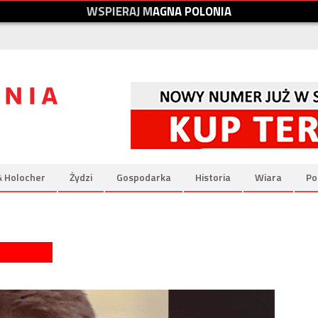
W
S
P
I
E
R
A
J
M
A
G
N
A
P
O
L
O
N
I
A
& Holocher
Żydzi
Gospodarka
Historia
Wiara
Po