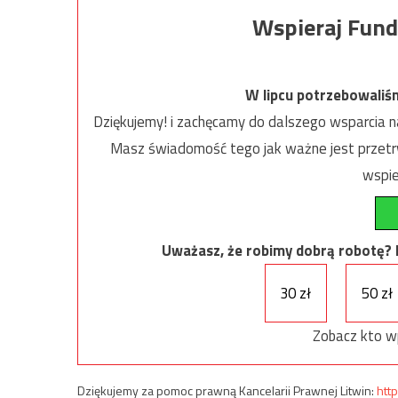
Wspieraj Fund
W lipcu potrzebowaliś
Dziękujemy! i zachęcamy do dalszego wsparcia na
Masz świadomość tego jak ważne jest przetrw
wspie
Uważasz, że robimy dobrą robotę? Ni
30 zł
50 zł
Zobacz kto w
Dziękujemy za pomoc prawną Kancelarii Prawnej Litwin:
http