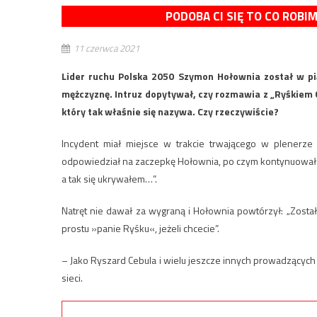
PODOBA CI SIĘ TO CO ROBI
11 czerwca 2021
Lider ruchu Polska 2050 Szymon Hołownia został w pi
mężczyznę. Intruz dopytywał, czy rozmawia z „Ryśkiem C
który tak właśnie się nazywa. Czy rzeczywiście?
Incydent miał miejsce w trakcie trwającego w plenerze 
odpowiedział na zaczepkę Hołownia, po czym kontynuował 
a tak się ukrywałem…”.
Natręt nie dawał za wygraną i Hołownia powtórzył: „Zost
prostu »panie Ryśku«, jeżeli chcecie”.
– Jako Ryszard Cebula i wielu jeszcze innych prowadzącyc
sieci.