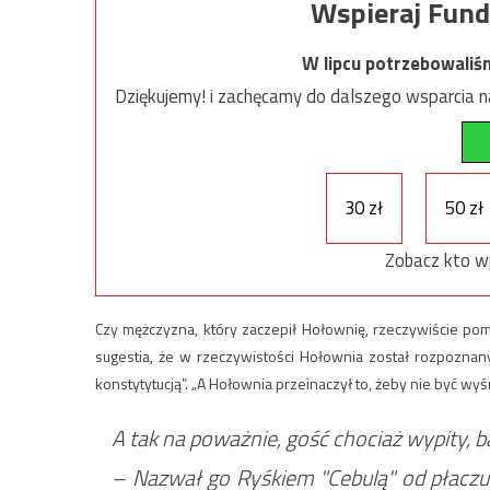
Wspieraj Fund
W lipcu potrzebowaliś
Dziękujemy! i zachęcamy do dalszego wsparcia na
30 zł
50 zł
Zobacz kto w
Czy mężczyzna, który zaczepił Hołownię, rzeczywiście po
sugestia, że w rzeczywistości Hołownia został rozpoznan
konstytytucją”. „A Hołownia przeinaczył to, żeby nie być wyś
A tak na poważnie, gość chociaż wypity, 
– Nazwał go Ryśkiem "Cebulą" od płaczu