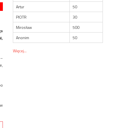
Artur
50
PIOTR
30
Mirosław
500
go
Anonim
50
N,
Więcej...
 –
e,
po
 w