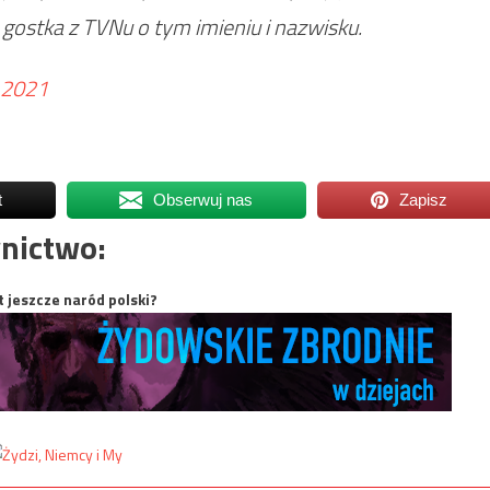
 gostka z TVNu o tym imieniu i nazwisku.
 2021
t
Obserwuj nas
Zapisz
nictwo:
t jeszcze naród polski?