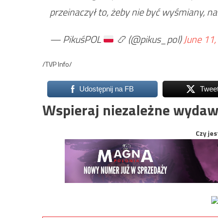
przeinaczył to, żeby nie być wyśmiany, na
— PikuśPOL
📿
(@pikus_pol)
June 11,
/TVP Info/
Udostępnij na FB
Twee
Wspieraj niezależne wydaw
Czy jes