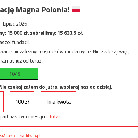
ację Magna Polonia!
Lipiec 2026
my:
15 000
zł, zebraliśmy:
15 633,5
zł.
szej fundacji.
anie niezależnych ośrodków medialnych? Nie zwlekaj więc,
raj nas już od teraz.
104%
e czekaj zatem do jutra, wspieraj nas od dzisiaj.
100 zł
Inna kwota
parł nas tym miesiącu:
Tutaj
s://kancelaria-litwin.pl