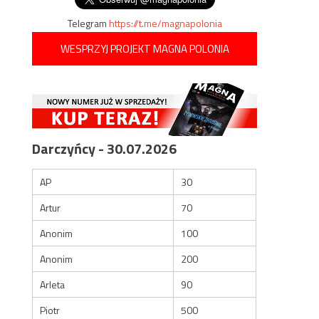
Telegram
https://t.me/magnapolonia
WESPRZYJ PROJEKT MAGNA POLONIA
Darczyńcy - 30.07.2026
AP
30
Artur
70
Anonim
100
Anonim
200
Arleta
90
Piotr
500