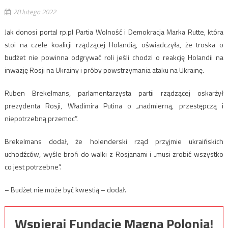
28 lutego 2022
Jak donosi portal rp.pl Partia Wolność i Demokracja Marka Rutte, która
stoi na czele koalicji rządzącej Holandią, oświadczyła, że troska o
budżet nie powinna odgrywać roli jeśli chodzi o reakcję Holandii na
inwazję Rosji na Ukrainy i próby powstrzymania ataku na Ukrainę.
Ruben Brekelmans, parlamentarzysta partii rządzącej oskarżył
prezydenta Rosji, Władimira Putina o „nadmierną, przestępczą i
niepotrzebną przemoc”.
Brekelmans dodał, że holenderski rząd przyjmie ukraińskich
uchodźców, wyśle broń do walki z Rosjanami i „musi zrobić wszystko
co jest potrzebne”.
– Budżet nie może być kwestią – dodał.
Wspieraj Fundację Magna Polonia!