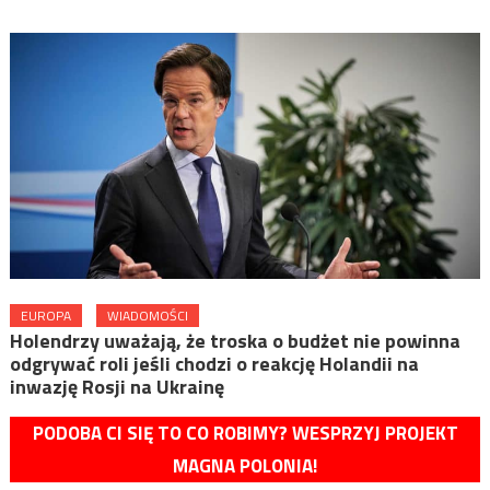
EUROPA
WIADOMOŚCI
Holendrzy uważają, że troska o budżet nie powinna
odgrywać roli jeśli chodzi o reakcję Holandii na
inwazję Rosji na Ukrainę
PODOBA CI SIĘ TO CO ROBIMY? WESPRZYJ PROJEKT
MAGNA POLONIA!