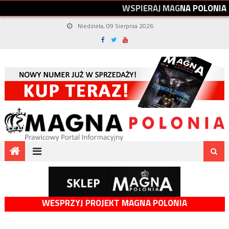
W
S
P
I
E
R
A
J
M
A
G
N
A
P
O
L
O
N
I
A
Niedziela, 09 Sierpnia 2026
WESPRZYJ PROJEKT MAGNA POLONIA