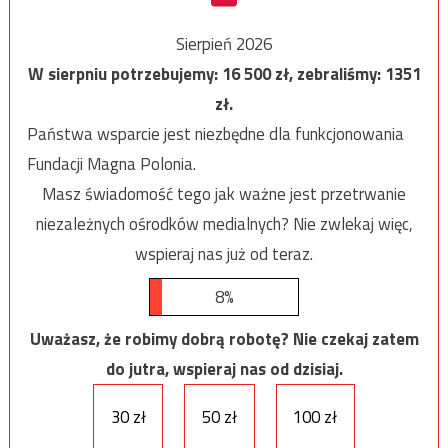
Sierpień 2026
W sierpniu potrzebujemy:
16 500
zł, zebraliśmy:
1351
zł.
Państwa wsparcie jest niezbędne dla funkcjonowania
Fundacji Magna Polonia.
Masz świadomość tego jak ważne jest przetrwanie
niezależnych ośrodków medialnych? Nie zwlekaj więc,
wspieraj nas już od teraz.
8%
Uważasz, że robimy dobrą robotę? Nie czekaj zatem
do jutra, wspieraj nas od dzisiaj.
30 zł
50 zł
100 zł