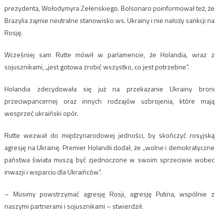
prezydenta, Wołodymyra Zełenskiego. Bolsonaro poinformował też, że
Brazylia zajmie neutralne stanowisko ws. Ukrainy i nie nałoży sankcji na
Rosję.
Wcześniej sam Rutte mówił w parlamencie, że Holandia, wraz z
sojusznikami, „jest gotowa zrobić wszystko, co jest potrzebne”.
Holandia zdecydowała się już na przekazanie Ukrainy broni
przeciwpancernej oraz innych rodzajów uzbrojenia, które mają
wesprzeć ukraiński opór.
Rutte wezwał do międzynarodowej jedności, by skończyć rosyjską
agresję na Ukrainę. Premier Holandii dodał, że „wolne i demokratyczne
państwa świata muszą być zjednoczone w swoim sprzeciwie wobec
inwazji i wsparciu dla Ukraińców”.
– Musimy powstrzymać agresję Rosji, agresję Putina, wspólnie z
naszymi partnerami i sojusznikami – stwierdził.