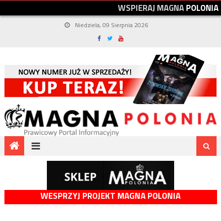
W
S
P
I
E
R
A
J
M
A
G
N
A
P
O
L
O
N
I
A
Niedziela, 09 Sierpnia 2026
WESPRZYJ PROJEKT MAGNA POLONIA