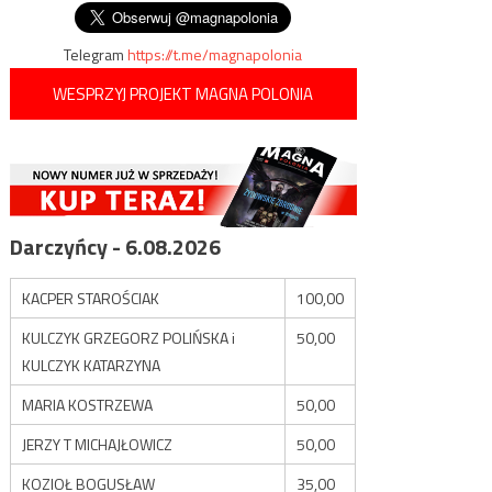
wpisu
Telegram
https://t.me/magnapolonia
WESPRZYJ PROJEKT MAGNA POLONIA
Darczyńcy - 6.08.2026
KACPER STAROŚCIAK
100,00
KULCZYK GRZEGORZ POLIŃSKA i
50,00
KULCZYK KATARZYNA
MARIA KOSTRZEWA
50,00
JERZY T MICHAJŁOWICZ
50,00
KOZIOŁ BOGUSŁAW
35,00