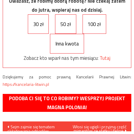
Uważasz, że robimy dobrą robotę? Nie czekaj zatem
do jutra, wspieraj nas od dzisiaj.
30 zł
50 zł
100 zł
Inna kwota
Zobacz kto wparł nas tym miesiącu:
Tutaj
Dziękujemy za pomoc prawną Kancelarii Prawnej Litwin:
https://kancelaria-litwin.pl
PODOBA CI SIĘ TO CO ROBIMY? WESPRZYJ PROJEKT
MAGNA POLONIA!
Nawigacja
Sejm zajmie się tematem
Włosi się ugięli i przyjmą część
migrantów ze statku Lifeline
składowania odpadów