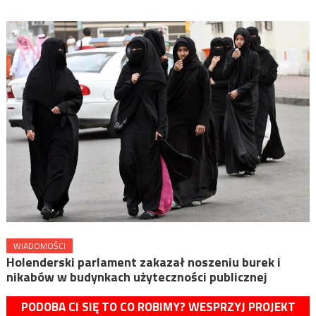
WIADOMOŚCI
Holenderski parlament zakazał noszeniu burek i
nikabów w budynkach użyteczności publicznej
PODOBA CI SIĘ TO CO ROBIMY? WESPRZYJ PROJEKT