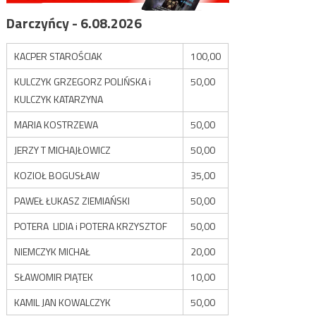
Darczyńcy - 6.08.2026
KACPER STAROŚCIAK
100,00
KULCZYK GRZEGORZ POLIŃSKA i
50,00
KULCZYK KATARZYNA
MARIA KOSTRZEWA
50,00
JERZY T MICHAJŁOWICZ
50,00
KOZIOŁ BOGUSŁAW
35,00
PAWEŁ ŁUKASZ ZIEMIAŃSKI
50,00
POTERA LIDIA i POTERA KRZYSZTOF
50,00
NIEMCZYK MICHAŁ
20,00
SŁAWOMIR PIĄTEK
10,00
KAMIL JAN KOWALCZYK
50,00