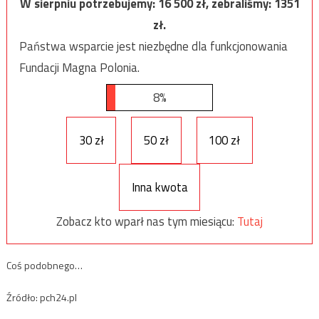
W sierpniu potrzebujemy:
16 500
zł, zebraliśmy:
1351
zł.
Państwa wsparcie jest niezbędne dla funkcjonowania
Fundacji Magna Polonia.
8%
30 zł
50 zł
100 zł
Inna kwota
Zobacz kto wparł nas tym miesiącu:
Tutaj
Coś podobnego…
Źródło: pch24.pl