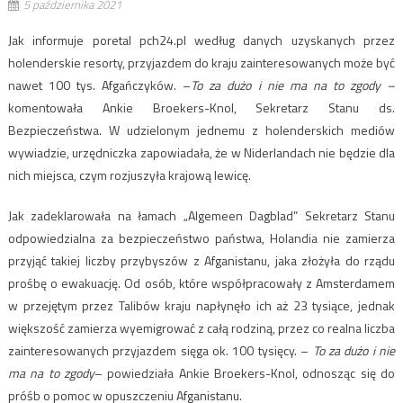
5 października 2021
Jak informuje poretal pch24.pl według danych uzyskanych przez
holenderskie resorty, przyjazdem do kraju zainteresowanych może być
nawet 100 tys. Afgańczyków. –
To za dużo i nie ma na to zgody –
komentowała Ankie Broekers-Knol, Sekretarz Stanu ds.
Bezpieczeństwa. W udzielonym jednemu z holenderskich mediów
wywiadzie, urzędniczka zapowiadała, że w Niderlandach nie będzie dla
nich miejsca, czym rozjuszyła krajową lewicę.
Jak zadeklarowała na łamach „Algemeen Dagblad” Sekretarz Stanu
odpowiedzialna za bezpieczeństwo państwa, Holandia nie zamierza
przyjąć takiej liczby przybyszów z Afganistanu, jaka złożyła do rządu
prośbę o ewakuację. Od osób, które współpracowały z Amsterdamem
w przejętym przez Talibów kraju napłynęło ich aż 23 tysiące, jednak
większość zamierza wyemigrować z całą rodziną, przez co realna liczba
zainteresowanych przyjazdem sięga ok. 100 tysięcy. –
To za dużo i nie
ma na to zgody
– powiedziała Ankie Broekers-Knol, odnosząc się do
próśb o pomoc w opuszczeniu Afganistanu.