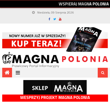
W
S
P
I
E
R
A
J
M
A
G
N
A
P
O
L
O
N
I
A
Niedziela, 09 Sierpnia 2026
WESPRZYJ PROJEKT MAGNA POLONIA