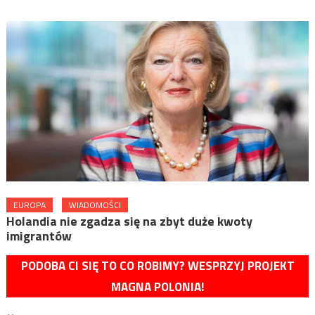
EUROPA
WIADOMOŚCI
Holandia nie zgadza się na zbyt duże kwoty
imigrantów
PODOBA CI SIĘ TO CO ROBIMY? WESPRZYJ PROJEKT
MAGNA POLONIA!