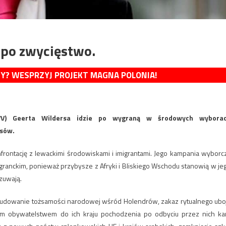
e po zwycięstwo.
MY? WESPRZYJ PROJEKT MAGNA POLONIA!
PVV) Geerta Wildersa idzie po wygraną w środowych wybora
osów.
rontację z lewackimi środowiskami i imigrantami. Jego kampania wyborc
igranckim, ponieważ przybysze z Afryki i Bliskiego Wschodu stanowią w je
zuwają.
: budowanie tożsamości narodowej wśród Holendrów, zakaz rytualnego ubo
ym obywatelstwem do ich kraju pochodzenia po odbyciu przez nich ka