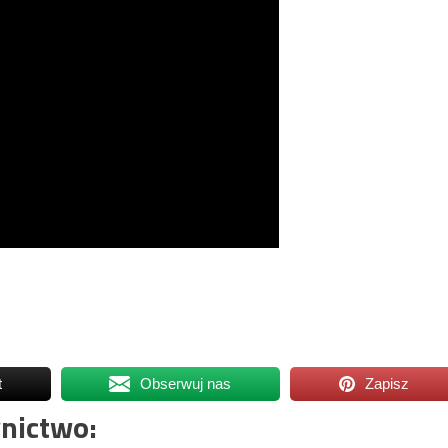
t
Obserwuj nas
Zapisz
nictwo: