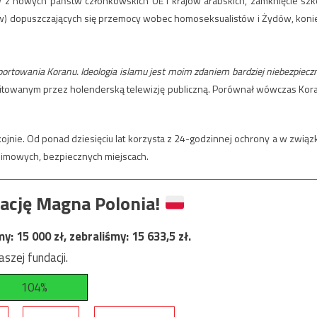
ów z nowych państw członkowskich UE i krajów arabskich, zamknięcie szk
ów) dopuszczających się przemocy wobec homoseksualistów i Żydów, koni
portowania Koranu. Ideologia islamu jest moim zdaniem bardziej niebezpiecz
towanym przez holenderską telewizję publiczną. Porównał wówczas Kor
ojnie. Od ponad dziesięciu lat korzysta z 24-godzinnej ochrony a w związ
onimowych, bezpiecznych miejscach.
ację Magna Polonia!
my:
15 000
zł, zebraliśmy:
15 633,5
zł.
szej fundacji.
104%