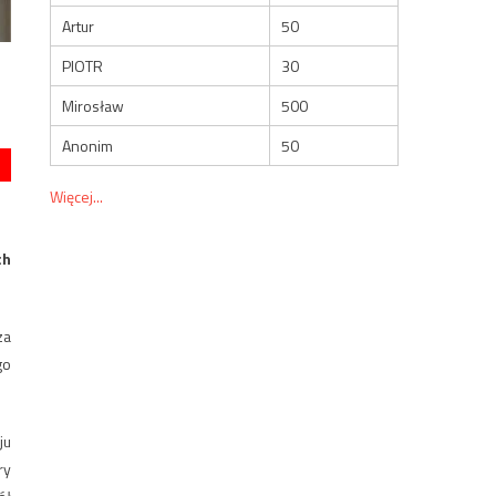
Artur
50
PIOTR
30
Mirosław
500
Anonim
50
Więcej...
ch
za
go
ju
ry