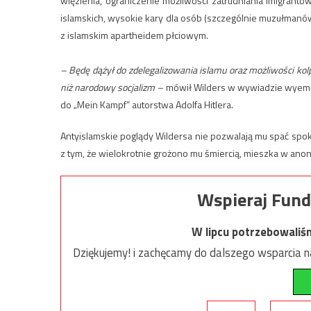
więzienia, ograniczenie możliwości zatrudniania imigrant
islamskich, wysokie kary dla osób (szczególnie muzułman
z islamskim apartheidem płciowym.
– Będę dążył do zdelegalizowania islamu oraz możliwości kol
niż narodowy socjalizm –
mówił Wilders w wywiadzie wyemi
do „Mein Kampf” autorstwa Adolfa Hitlera.
Antyislamskie poglądy Wildersa nie pozwalają mu spać spok
z tym, że wielokrotnie grożono mu śmiercią, mieszka w an
Wspieraj Fund
W lipcu potrzebowaliś
Dziękujemy! i zachęcamy do dalszego wsparcia na