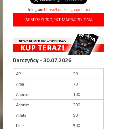
Telegram
https://t.me/magnapolonia
WESPRZYJ PROJEKT MAGNA POLONIA
Darczyńcy - 30.07.2026
AP
30
Artur
70
Anonim
100
Anonim
200
Arleta
90
Piotr
500