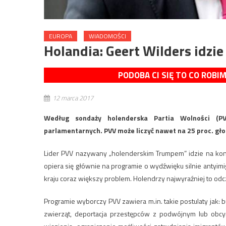
EUROPA
WIADOMOŚCI
Holandia: Geert Wilders idzi
PODOBA CI SIĘ TO CO ROBI
12 marca 2017
Według sondaży holenderska Partia Wolności (
parlamentarnych. PVV może liczyć nawet na 25 proc. gł
Lider PVV nazywany „holenderskim Trumpem” idzie na konf
opiera się głównie na programie o wydźwięku silnie antyim
kraju coraz większy problem. Holendrzy najwyraźniej to odc
Programie wyborczy PVV zawiera m.in. takie postulaty jak
zwierząt, deportacja przestępców z podwójnym lub obc