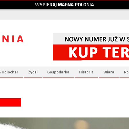
W
S
P
I
E
R
A
J
M
A
G
N
A
P
O
L
O
N
I
A
& Holocher
Żydzi
Gospodarka
Historia
Wiara
Po