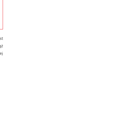
st
ąż
ej