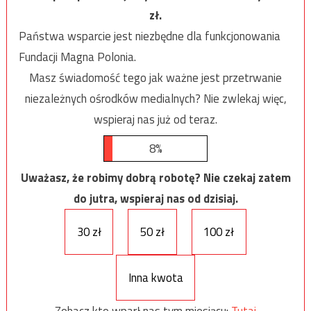
zł.
Państwa wsparcie jest niezbędne dla funkcjonowania
Fundacji Magna Polonia.
Masz świadomość tego jak ważne jest przetrwanie
niezależnych ośrodków medialnych? Nie zwlekaj więc,
wspieraj nas już od teraz.
8%
Uważasz, że robimy dobrą robotę? Nie czekaj zatem
do jutra, wspieraj nas od dzisiaj.
30 zł
50 zł
100 zł
Inna kwota
Zobacz kto wparł nas tym miesiącu:
Tutaj