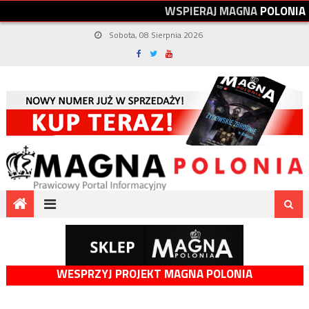
W
S
P
I
E
R
A
J
M
A
G
N
A
P
O
L
O
N
I
A
Sobota, 08 Sierpnia 2026
WESPRZYJ PROJEKT MAGNA POLONIA