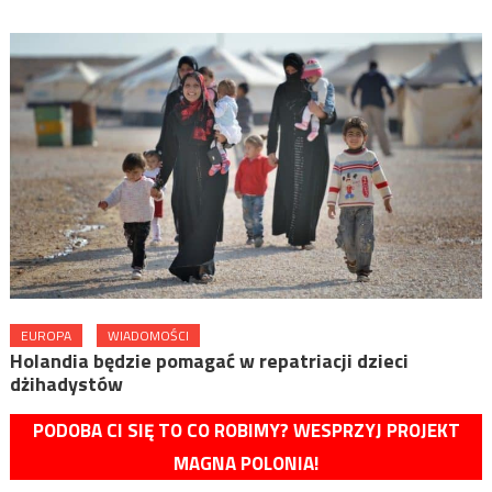
EUROPA
WIADOMOŚCI
Holandia będzie pomagać w repatriacji dzieci
dżihadystów
PODOBA CI SIĘ TO CO ROBIMY? WESPRZYJ PROJEKT
MAGNA POLONIA!