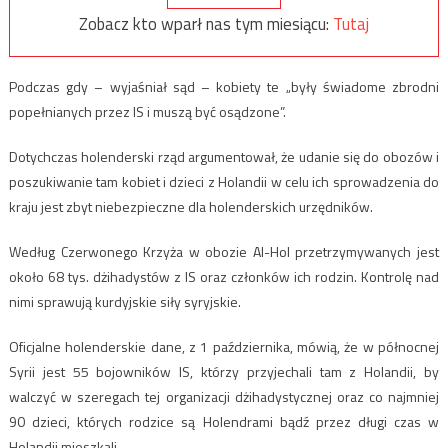
Zobacz kto wparł nas tym miesiącu:
Tutaj
Podczas gdy – wyjaśniał sąd – kobiety te „były świadome zbrodni
popełnianych przez IS i muszą być osądzone”.
Dotychczas holenderski rząd argumentował, że udanie się do obozów i
poszukiwanie tam kobiet i dzieci z Holandii w celu ich sprowadzenia do
kraju jest zbyt niebezpieczne dla holenderskich urzędników.
Według Czerwonego Krzyża w obozie Al-Hol przetrzymywanych jest
około 68 tys. dżihadystów z IS oraz członków ich rodzin. Kontrolę nad
nimi sprawują kurdyjskie siły syryjskie.
Oficjalne holenderskie dane, z 1 października, mówią, że w północnej
Syrii jest 55 bojowników IS, którzy przyjechali tam z Holandii, by
walczyć w szeregach tej organizacji dżihadystycznej oraz co najmniej
90 dzieci, których rodzice są Holendrami bądź przez długi czas w
Holandii mieszkali.