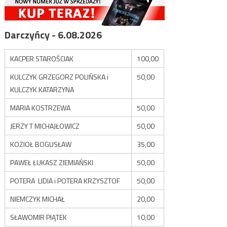
Darczyńcy - 6.08.2026
KACPER STAROŚCIAK
100,00
KULCZYK GRZEGORZ POLIŃSKA i
50,00
KULCZYK KATARZYNA
MARIA KOSTRZEWA
50,00
JERZY T MICHAJŁOWICZ
50,00
KOZIOŁ BOGUSŁAW
35,00
PAWEŁ ŁUKASZ ZIEMIAŃSKI
50,00
POTERA LIDIA i POTERA KRZYSZTOF
50,00
NIEMCZYK MICHAŁ
20,00
SŁAWOMIR PIĄTEK
10,00