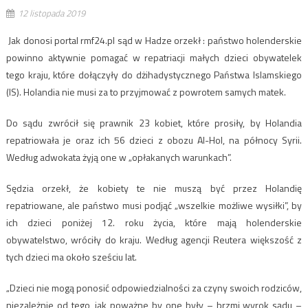
12 listopada 2019
Jak donosi portal rmf24.pl sąd w Hadze orzekł : państwo holenderskie
powinno aktywnie pomagać w repatriacji małych dzieci obywatelek
tego kraju, które dołączyły do dżihadystycznego Państwa Islamskiego
(IS). Holandia nie musi za to przyjmować z powrotem samych matek.
Do sądu zwrócił się prawnik 23 kobiet, które prosiły, by Holandia
repatriowała je oraz ich 56 dzieci z obozu Al-Hol, na północy Syrii.
Według adwokata żyją one w „opłakanych warunkach”.
Sędzia orzekł, że kobiety te nie muszą być przez Holandię
repatriowane, ale państwo musi podjąć „wszelkie możliwe wysiłki”, by
ich dzieci poniżej 12. roku życia, które mają holenderskie
obywatelstwo, wróciły do kraju. Według agencji Reutera większość z
tych dzieci ma około sześciu lat.
„Dzieci nie mogą ponosić odpowiedzialności za czyny swoich rodziców,
niezależnie od tego, jak poważne by one były – brzmi wyrok sądu –