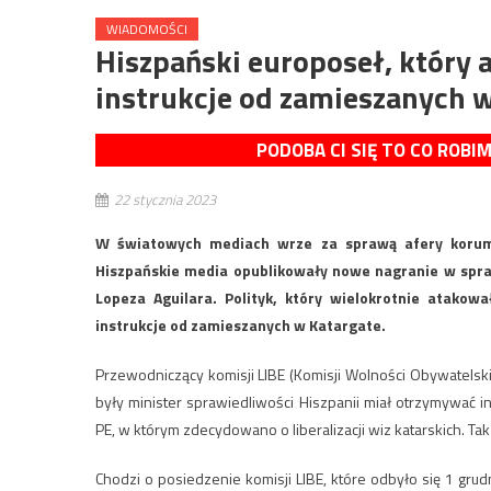
WIADOMOŚCI
Hiszpański europoseł, który
instrukcje od zamieszanych 
PODOBA CI SIĘ TO CO ROBI
22 stycznia 2023
W światowych mediach wrze za sprawą afery korump
Hiszpańskie media opublikowały nowe nagranie w spra
Lopeza Aguilara. Polityk, który wielokrotnie atako
instrukcje od zamieszanych w Katargate.
Przewodniczący komisji LIBE (Komisji Wolności Obywatelsk
były minister sprawiedliwości Hiszpanii miał otrzymywać in
PE, w którym zdecydowano o liberalizacji wiz katarskich. T
Chodzi o posiedzenie komisji LIBE, które odbyło się 1 gru