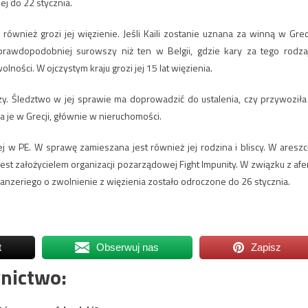
ej do 22 stycznia.
ównież grozi jej więzienie. Jeśli Kaili zostanie uznana za winną w Grecj
awdopodobniej surowszy niż ten w Belgii, gdzie kary za tego rodza
ności. W ojczystym kraju grozi jej 15 lat więzienia.
ędzy. Śledztwo w jej sprawie ma doprowadzić do ustalenia, czy przywoziła
 je w Grecji, głównie w nieruchomości.
ej w PE. W sprawę zamieszana jest również jej rodzina i bliscy. W areszc
est założycielem organizacji pozarządowej Fight Impunity. W związku z afe
nzeriego o zwolnienie z więzienia zostało odroczone do 26 stycznia.
t
Obserwuj nas
Zapisz
nictwo: