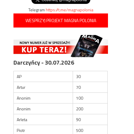
Telegram
https://t.me/magnapolonia
WESPRZYJ PROJEKT MAGNA POLONIA
Darczyńcy - 30.07.2026
AP
30
Artur
70
Anonim
100
Anonim
200
Arleta
90
Piotr
500