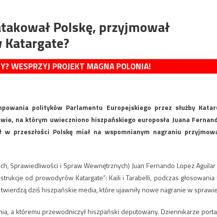
 atakował Polskę, przyjmował
w Katargate?
MY? WESPRZYJ PROJEKT MAGNA POLONIA!
owania polityków Parlamentu Europejskiego przez służby Katar
wie, na którym uwieczniono hiszpańskiego europosła Juana Fernan
wał w przeszłości Polskę miał na wspomnianym nagraniu przyjmow
ich, Sprawiedliwości i Spraw Wewnętrznych) Juan Fernando Lopez Aguilar
strukcje od prowodyrów Katargate”: Kaili i Tarabelli, podczas głosowania
ak twierdzą dziś hiszpańskie media, które ujawniły nowe nagranie w sprawie
dnia, a któremu przewodniczył hiszpański deputowany. Dziennikarze porta