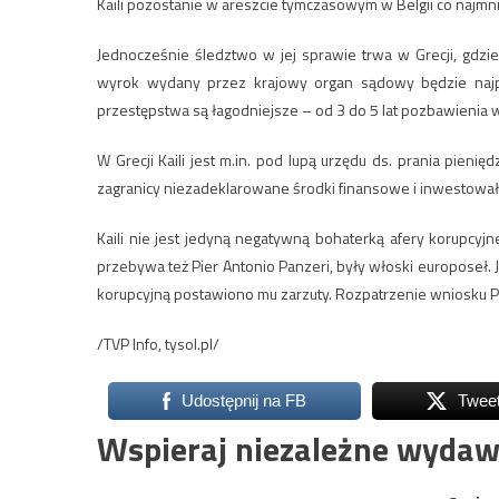
Kaili pozostanie w areszcie tymczasowym w Belgii co najmni
Jednocześnie śledztwo w jej sprawie trwa w Grecji, gdzie r
wyrok wydany przez krajowy organ sądowy będzie najpr
przestępstwa są łagodniejsze – od 3 do 5 lat pozbawienia wol
W Grecji Kaili jest m.in. pod lupą urzędu ds. prania pieni
zagranicy niezadeklarowane środki finansowe i inwestowała
Kaili nie jest jedyną negatywną bohaterką afery korupcyjn
przebywa też Pier Antonio Panzeri, były włoski europoseł. J
korupcyjną postawiono mu zarzuty. Rozpatrzenie wniosku Pa
/TVP Info, tysol.pl/
Udostępnij na FB
Twee
Wspieraj niezależne wydaw