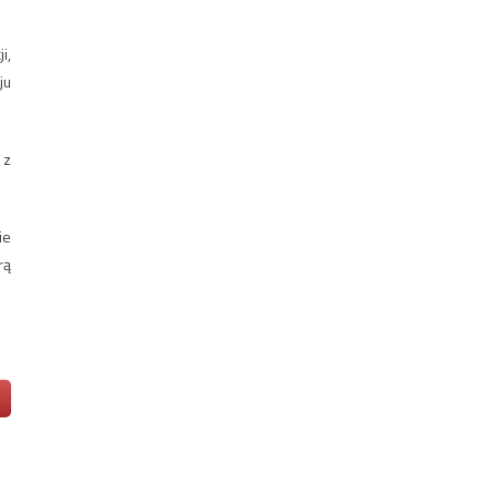
i,
ju
 z
ie
rą