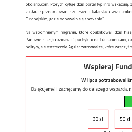
okdiario.com, których cytuje dziś portal tvp.info wskazują, ż
zakładał przeforsowanie zniesienia katarskich wiz i unikn
Europejskim, gdzie odbywało się spotkanie”.
Na wspomnianym nagraniu, które opublikowali dziś hiszp
Panowie zaczęli rozmawiać pochyleni nad dokumentami, co
politycy, ale ostatecznie Aguilar zatrzymał te, które wręczył 
Wspieraj Fund
W lipcu potrzebowaliś
Dziękujemy! i zachęcamy do dalszego wsparcia na
30 zł
50 zł