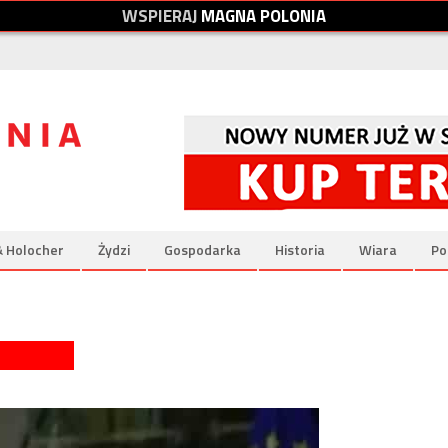
W
S
P
I
E
R
A
J
M
A
G
N
A
P
O
L
O
N
I
A
& Holocher
Żydzi
Gospodarka
Historia
Wiara
Po