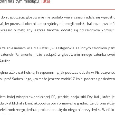
parł nas tym miesiącu:
Tutaj
że do rozpoczęcia głosowanie nie zostało wiele czasu i udała się wprost 
tać, by pozostali obecni tam urzędnicy nie mogli podsłuchać rozmowy, któ
krzesło o metr, aby jeszcze bardziej oddalić się od członków komisji”
wali za zniesieniem wiz dla Kataru „w zastępstwie za innych członków partii
 członek Parlamentu może zastąpić w głosowaniu innego członka swoj
guilar.
hętnie atakował Polskę. Przypomnijmy, jak podczas debaty w PE, oczywiśc
 i prof. Sadurskiego, „co może jeszcze zrobić”. Z kolei podczas posiedzen
 byłej wiceprzewodniczącej PE, greckiej socjalistki Evy Kaili, która je
dwokat Michalis Dimitrakopoulus poinformował w grudniu, że obrona złoży
lektronicznego, jednak prokuratura się do niego nie przychyliła. W efekc