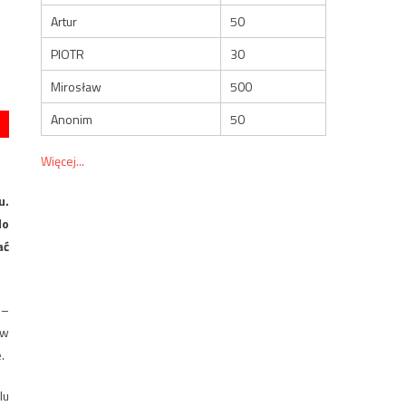
Artur
50
PIOTR
30
Mirosław
500
Anonim
50
Więcej...
u.
do
ać
 –
 w
.
lu