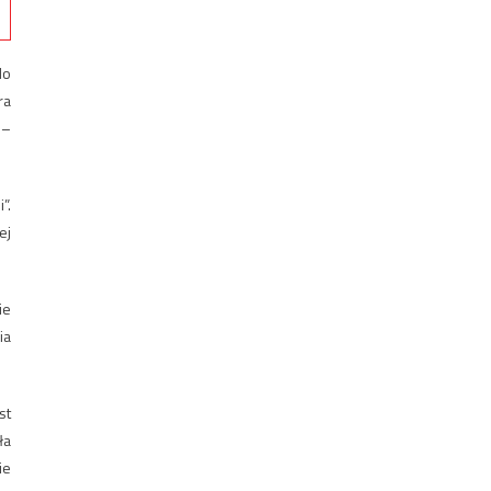
do
ra
 –
”.
ej
ie
ia
st
ła
ie