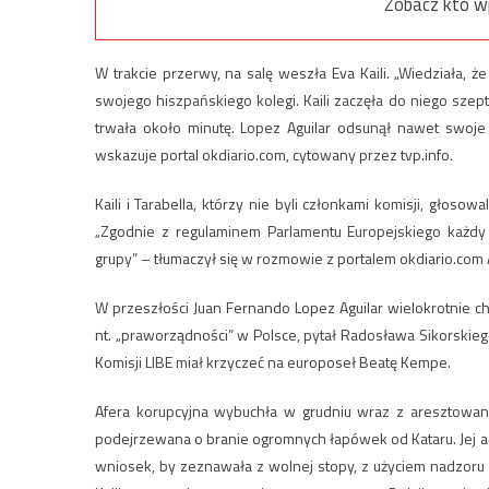
Zobacz kto w
W trakcie przerwy, na salę weszła Eva Kaili. „Wiedziała, 
swojego hiszpańskiego kolegi. Kaili zaczęła do niego szep
trwała około minutę. Lopez Aguilar odsunął nawet swoje 
wskazuje portal okdiario.com, cytowany przez tvp.info.
Kaili i Tarabella, którzy nie byli członkami komisji, głoso
„Zgodnie z regulaminem Parlamentu Europejskiego każdy
grupy” – tłumaczył się w rozmowie z portalem okdiario.com A
W przeszłości Juan Fernando Lopez Aguilar wielokrotnie c
nt. „praworządności” w Polsce, pytał Radosława Sikorskiego
Komisji LIBE miał krzyczeć na europoseł Beatę Kempe.
Afera korupcyjna wybuchła w grudniu wraz z aresztowaniem
podejrzewana o branie ogromnych łapówek od Kataru. Jej a
wniosek, by zeznawała z wolnej stopy, z użyciem nadzoru e