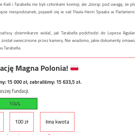
e Kaili i Tarabella nie byli członkami komisji, ale „biorąc pod uwagę, że pl
ięcie niespodzianek, pojawili się w sali Paula-Henri Spaaka w Parlamenc
ańscy dziennikarze widać, jak Tarabella podchodzi do Lopeza Aguilar
 został uwiecznione przez kamery. Nie wiadomo, jakie dokumenty omawia
mu Tarabella.
ację Magna Polonia!
my:
15 000
zł, zebraliśmy:
15 633,5
zł.
szej fundacji.
104%
100 zł
Inna kwota