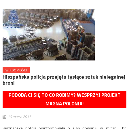
WIADOMOŚCI
Hiszpańska policja przejęła tysiące sztuk nielegalnej
broni
PODOBA CI SIĘ TO CO ROBIMY? WESPRZYJ PROJEKT
MAGNA POLONIA!
16 marca 2017
Hiszpańska policja poinformowała o zlikwidowaniu w styczniu br.