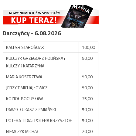
Darczyńcy - 6.08.2026
KACPER STAROŚCIAK
100,00
KULCZYK GRZEGORZ POLIŃSKA i
50,00
KULCZYK KATARZYNA
MARIA KOSTRZEWA
50,00
JERZY T MICHAJŁOWICZ
50,00
KOZIOŁ BOGUSŁAW
35,00
PAWEŁ ŁUKASZ ZIEMIAŃSKI
50,00
POTERA LIDIA i POTERA KRZYSZTOF
50,00
NIEMCZYK MICHAŁ
20,00