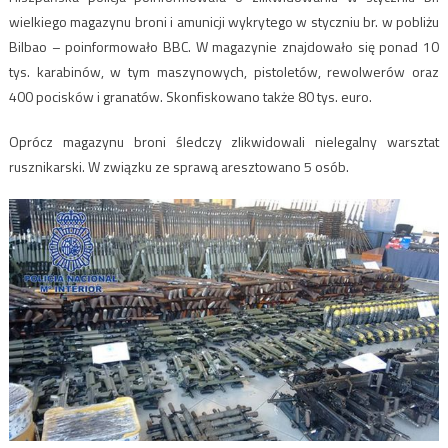
wielkiego magazynu broni i amunicji wykrytego w styczniu br. w pobliżu
Bilbao – poinformowało BBC. W magazynie znajdowało się ponad 10
tys. karabinów, w tym maszynowych, pistoletów, rewolwerów oraz
400 pocisków i granatów. Skonfiskowano także 80 tys. euro.
Oprócz magazynu broni śledczy zlikwidowali nielegalny warsztat
rusznikarski. W związku ze sprawą aresztowano 5 osób.