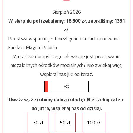
Sierpień 2026
W sierpniu potrzebujemy:
16 500
zł, zebraliśmy:
1351
zł.
Państwa wsparcie jest niezbędne dla funkcjonowania
Fundacji Magna Polonia.
Masz świadomość tego jak ważne jest przetrwanie
niezależnych ośrodków medialnych? Nie zwlekaj więc,
wspieraj nas już od teraz.
8%
Uważasz, że robimy dobrą robotę? Nie czekaj zatem
do jutra, wspieraj nas od dzisiaj.
30 zł
50 zł
100 zł