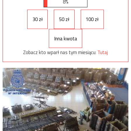
8%
30 zł
50 zł
100 zł
Inna kwota
Zobacz kto wparł nas tym miesiącu:
Tutaj