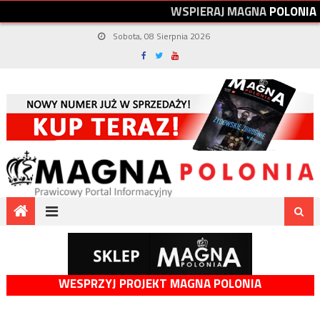
W
S
P
I
E
R
A
J
M
A
G
N
A
P
O
L
O
N
I
A
Sobota, 08 Sierpnia 2026
WESPRZYJ PROJEKT MAGNA POLONIA