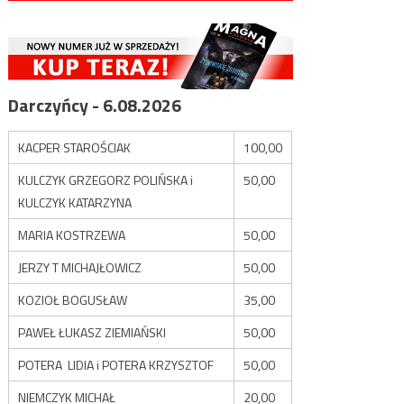
Darczyńcy - 6.08.2026
KACPER STAROŚCIAK
100,00
KULCZYK GRZEGORZ POLIŃSKA i
50,00
KULCZYK KATARZYNA
MARIA KOSTRZEWA
50,00
JERZY T MICHAJŁOWICZ
50,00
KOZIOŁ BOGUSŁAW
35,00
PAWEŁ ŁUKASZ ZIEMIAŃSKI
50,00
POTERA LIDIA i POTERA KRZYSZTOF
50,00
NIEMCZYK MICHAŁ
20,00