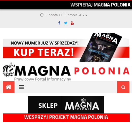
W
S
P
I
E
R
A
J
M
A
G
N
A
P
O
L
O
N
I
A
Sobota, 08 Sierpnia 2026
WESPRZYJ PROJEKT MAGNA POLONIA