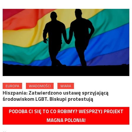
EUROPA
WIADOMOŚCI
WIARA
Hiszpania: Zatwierdzono ustawę sprzyjającą
środowiskom LGBT. Biskupi protestują
PODOBA CI SIĘ TO CO ROBIMY? WESPRZYJ PROJEKT
MAGNA POLONIA!