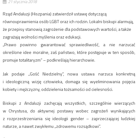
21 stycznia 2018
Rząd Andaluzji (Hiszpania) zatwierdził ustawę dotyczącą
równouprawnienia osób LGBT oraz ich rodzin. Lokalni biskupi alarmują,
że przepisy stanowią zagrożenie dla podstawowych wartości, a także
zagrażają wolności myślenia oraz edukacji.
„Prawo powinno gwarantować sprawiedliwość, a nie narzucać
określone idee moralne, zaś państwo, które postępuje w ten sposób,
promuje totalitaryzm” – podkreślają hierarchowie.
Jak podaje „Gość Niedzielny”, nowa ustawa narzuca konkretną
i ideologiczną wizję człowieka, domaga się wyeliminowania pojęcia
kobiety i mężczyzny, oddzielenia tożsamości od cielesności.
Biskupi z Andaluzji zachęcają wszystkich, szczególnie wierzących
w Chrystusa, do aktywnej postawy wobec zagrożeń wynikających
z rozprzestrzeniania się ideologii gender – zaprzeczającej ludzkiej
naturze, a nawet zwykłemu „zdrowemu rozsądkowi”.