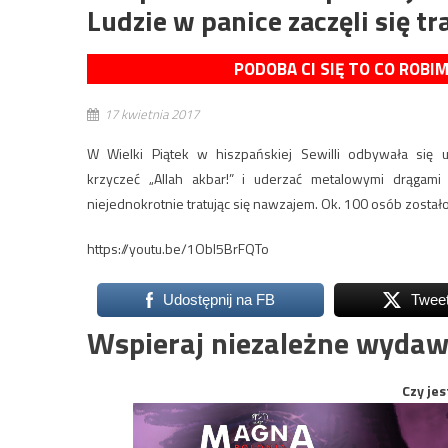
Ludzie w panice zaczęli się t
PODOBA CI SIĘ TO CO ROBI
17 kwietnia 2017
W Wielki Piątek w hiszpańskiej Sewilli odbywała się
krzyczeć „Allah akbar!” i uderzać metalowymi drągami
niejednokrotnie tratując się nawzajem. Ok. 100 osób został
https://youtu.be/1Obl5BrFQTo
Udostępnij na FB
Twee
Wspieraj niezależne wydaw
Czy jes