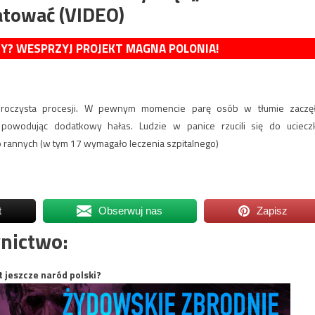
ratować (VIDEO)
MY? WESPRZYJ PROJEKT MAGNA POLONIA!
 uroczysta procesji. W pewnym momencie parę osób w tłumie zaczę
 powodując dodatkowy hałas. Ludzie w panice rzucili się do ucieczk
o rannych (w tym 17 wymagało leczenia szpitalnego)
t
Obserwuj nas
Zapisz
nictwo:
t jeszcze naród polski?