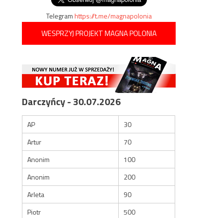
Telegram
https://t.me/magnapolonia
WESPRZYJ PROJEKT MAGNA POLONIA
Darczyńcy - 30.07.2026
AP
30
Artur
70
Anonim
100
Anonim
200
Arleta
90
Piotr
500