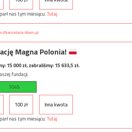
parł nas tym miesiącu:
Tutaj
s://kancelaria-litwin.pl
ację Magna Polonia!
my:
15 000
zł, zebraliśmy:
15 633,5
zł.
szej fundacji.
104%
100 zł
Inna kwota
parł nas tym miesiącu:
Tutaj