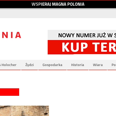
W
S
P
I
E
R
A
J
M
A
G
N
A
P
O
L
O
N
I
A
& Holocher
Żydzi
Gospodarka
Historia
Wiara
Po