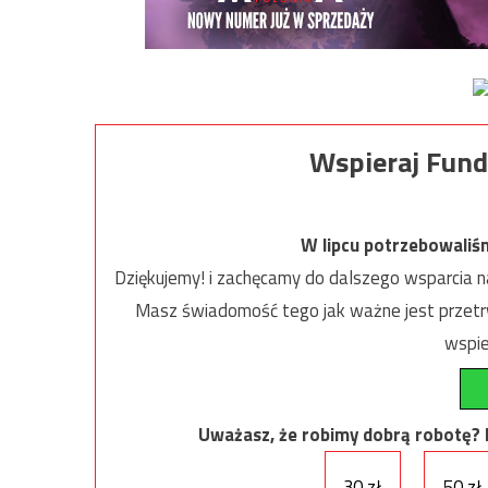
Wspieraj Fund
W lipcu potrzebowaliś
Dziękujemy! i zachęcamy do dalszego wsparcia na
Masz świadomość tego jak ważne jest przetrw
wspie
Uważasz, że robimy dobrą robotę? Ni
30 zł
50 zł