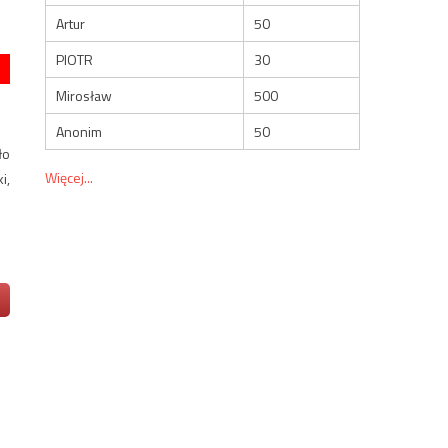
Artur
50
PIOTR
30
Mirosław
500
Anonim
50
ło
Więcej...
i,