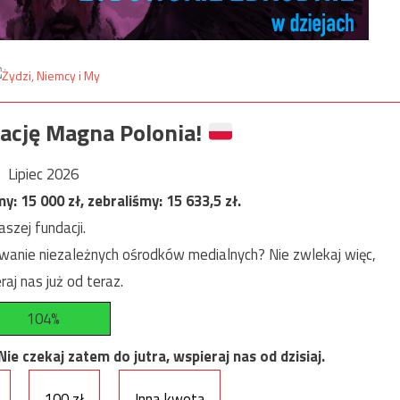
ację Magna Polonia!
Lipiec 2026
my:
15 000
zł, zebraliśmy:
15 633,5
zł.
szej fundacji.
anie niezależnych ośrodków medialnych? Nie zwlekaj więc,
raj nas już od teraz.
104%
e czekaj zatem do jutra, wspieraj nas od dzisiaj.
100 zł
Inna kwota