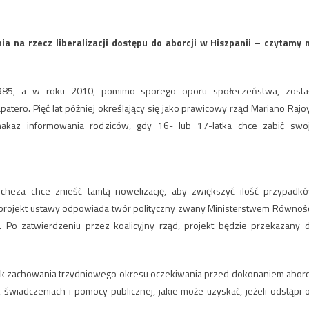
ia na rzecz liberalizacji dostępu do aborcji w Hiszpanii – czytamy 
1985, a w roku 2010, pomimo sporego oporu społeczeństwa, zosta
patero. Pięć lat później określający się jako prawicowy rząd Mariano Rajo
akaz informowania rodziców, gdy 16- lub 17-latka chce zabić swo
ncheza chce znieść tamtą nowelizację, aby zwiększyć ilość przypadk
a projekt ustawy odpowiada twór polityczny zwany Ministerstwem Równośc
ch. Po zatwierdzeniu przez koalicyjny rząd, projekt będzie przekazany 
zachowania trzydniowego okresu oczekiwania przed dokonaniem aborcj
świadczeniach i pomocy publicznej, jakie może uzyskać, jeżeli odstąpi 