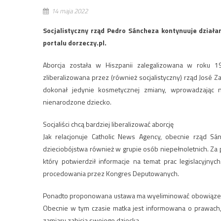
14 maja 2022
Socjalistyczny rząd Pedro Sáncheza kontynuuje działan
portalu dorzeczy.pl.
Aborcja została w Hiszpanii zalegalizowana w roku 
zliberalizowana przez (również socjalistyczny) rząd José Za
dokonał jedynie kosmetycznej zmiany, wprowadzając n
nienarodzone dziecko.
Socjaliści chcą bardziej liberalizować aborcję
Jak relacjonuje Catholic News Agency, obecnie rząd Sá
dzieciobójstwa również w grupie osób niepełnoletnich. Z
który potwierdził informacje na temat prac legislacyjny
procedowania przez Kongres Deputowanych.
Ponadto proponowana ustawa ma wyeliminować obowiązek 
Obecnie w tym czasie matka jest informowana o prawach, 
zamiaru zabicia swojego dziecka.