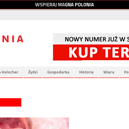
W
S
P
I
E
R
A
J
M
A
G
N
A
P
O
L
O
N
I
A
& Holocher
Żydzi
Gospodarka
Historia
Wiara
Po