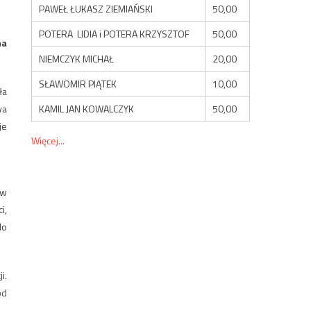
PAWEŁ ŁUKASZ ZIEMIAŃSKI
50,00
POTERA LIDIA i POTERA KRZYSZTOF
50,00
na
NIEMCZYK MICHAŁ
20,00
SŁAWOMIR PIĄTEK
10,00
ła
KAMIL JAN KOWALCZYK
50,00
ya
je
Więcej...
ów
i,
do
i.
od