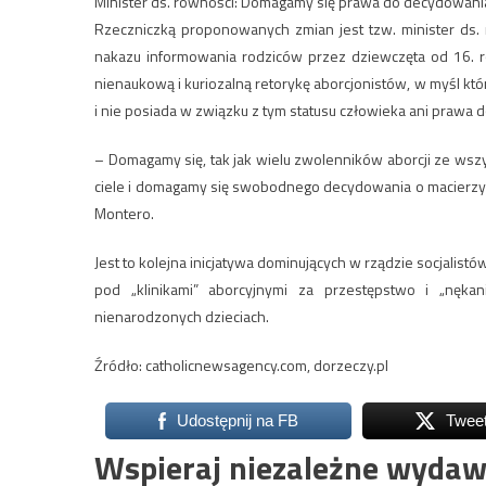
Minister ds. równości: Domagamy się prawa do decydowania
Rzeczniczką proponowanych zmian jest tzw. minister ds. r
nakazu informowania rodziców przez dziewczęta od 16. rok
nienaukową i kuriozalną retorykę aborcjonistów, w myśl której
i nie posiada w związku z tym statusu człowieka ani prawa do
– Domagamy się, tak jak wielu zwolenników aborcji ze ws
ciele i domagamy się swobodnego decydowania o macierzyń
Montero.
Jest to kolejna inicjatywa dominujących w rządzie socjalist
pod „klinikami” aborcyjnymi za przestępstwo i „nęka
nienarodzonych dzieciach.
Źródło: catholicnewsagency.com, dorzeczy.pl
Udostępnij na FB
Twee
Wspieraj niezależne wydaw