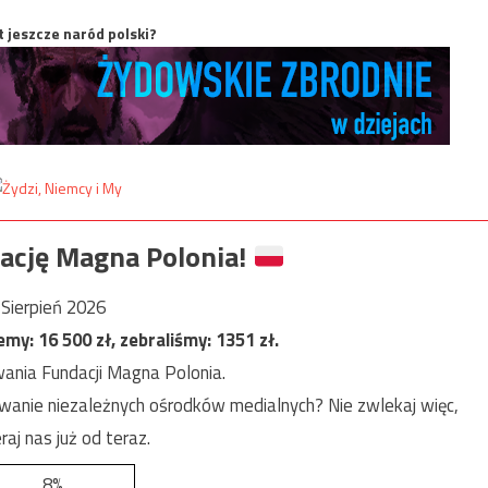
t jeszcze naród polski?
ację Magna Polonia!
Sierpień 2026
jemy:
16 500
zł, zebraliśmy:
1351
zł.
ania Fundacji Magna Polonia.
anie niezależnych ośrodków medialnych? Nie zwlekaj więc,
raj nas już od teraz.
8%