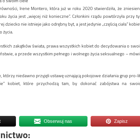
 o swoim ciele
ówności, Irene Montero, która już w roku 2020 stwierdziła, że zniesien
u życia jest „więcej niż konieczne”. Członkini rządu powtórzyła przy t
 dziecko nie istnieje jako odrębny byt, a jest jedynie „częścią ciała” kobie
 życia.
zystkich zakątków świata, prawa wszystkich kobiet do decydowania o swo
stwie, a przede wszystkim pełnego i wolnego życia seksualnego – mówi
ów, którzy niedawno przyjęli ustawę uznającą pokojowe działania grup pro-li
nie” kobiet, które przychodzą tam, by dokonać zabójstwa na swoi
t
Obserwuj nas
Zapisz
nictwo: