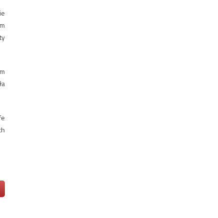
ie
ym
ty
im
ła
fe
ch