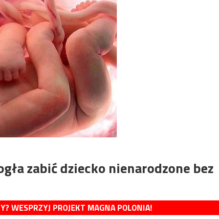
ogła zabić dziecko nienarodzone bez
MY? WESPRZYJ PROJEKT MAGNA POLONIA!