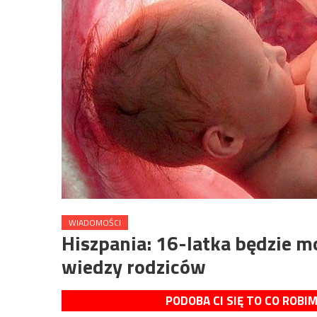
WIADOMOŚCI
Hiszpania: 16-latka będzie m
wiedzy rodziców
PODOBA CI SIĘ TO CO ROBI