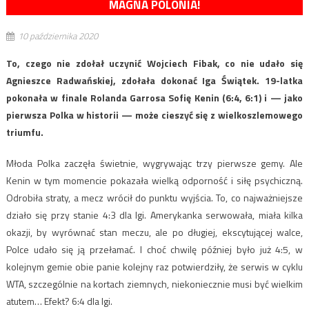
MAGNA POLONIA!
10 października 2020
To, czego nie zdołał uczynić Wojciech Fibak, co nie udało się
Agnieszce Radwańskiej, zdołała dokonać Iga Świątek. 19-latka
pokonała w finale Rolanda Garrosa Sofię Kenin (6:4, 6:1) i — jako
pierwsza Polka w historii — może cieszyć się z wielkoszlemowego
triumfu.
Młoda Polka zaczęła świetnie, wygrywając trzy pierwsze gemy. Ale
Kenin w tym momencie pokazała wielką odporność i siłę psychiczną.
Odrobiła straty, a mecz wrócił do punktu wyjścia. To, co najważniejsze
działo się przy stanie 4:3 dla Igi. Amerykanka serwowała, miała kilka
okazji, by wyrównać stan meczu, ale po długiej, ekscytującej walce,
Polce udało się ją przełamać. I choć chwilę później było już 4:5, w
kolejnym gemie obie panie kolejny raz potwierdziły, że serwis w cyklu
WTA, szczególnie na kortach ziemnych, niekoniecznie musi być wielkim
atutem… Efekt? 6:4 dla Igi.