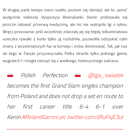
W drugiej partii tempo nieco siadło, poziom się obniżył, ale to „wina”
wyłącznie słabszej dyspozycji Amerykanki. Kenin próbowała się
jeszcze ratować przerwą medyczną, ale nic nie wytrąciło Igi z rytmu.
Wręcz przeciwnie: jeśli wcześniej zdarzały jej się błędy, kilkuminutowa
ucieczka rywalki z kortu tylko ją rozluźniła, pozwoliła odzyskać rytm
znany z wcześniejszych faz w turnieju i znów dominować. Tak, jak nas
do tego w Paryżu przyzwyczaiła. Polka straciła tylko jednego gema,
wygrała 6:1 i mogła cieszyć się z wielkiego, historycznego sukcesu.
Polish Perfection
@iga_swiatek
becomes the first Grand Slam singles champion
from Poland and does not drop a set en route to
her first career title 6-4 6-1 over
Kenin.
#RolandGarros
pic.twitter.com/jRuF4jE3ul