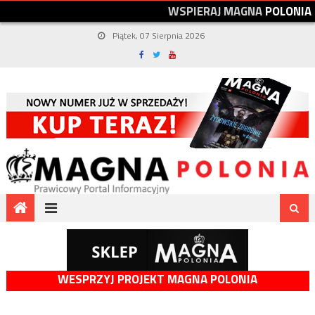
W
S
P
I
E
R
A
J
M
A
G
N
A
P
O
L
O
N
I
A
Piątek, 07 Sierpnia 2026
WESPRZYJ PROJEKT MAGNA POLONIA