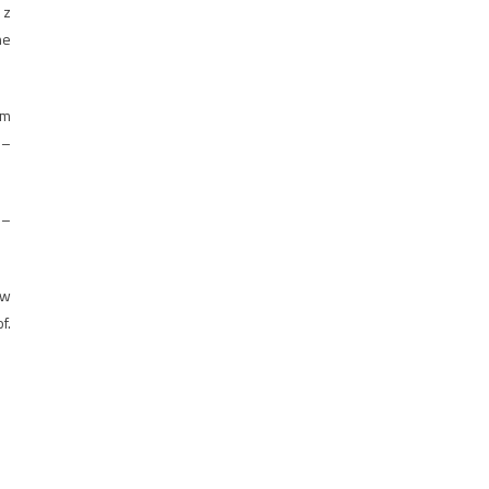
 z
ne
em
 –
 –
ów
f.