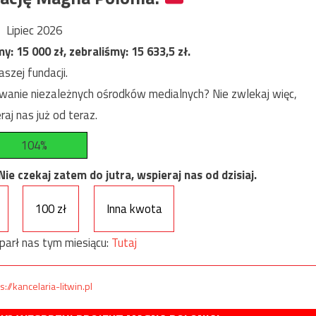
Lipiec 2026
my:
15 000
zł, zebraliśmy:
15 633,5
zł.
szej fundacji.
anie niezależnych ośrodków medialnych? Nie zwlekaj więc,
raj nas już od teraz.
104%
e czekaj zatem do jutra, wspieraj nas od dzisiaj.
100 zł
Inna kwota
parł nas tym miesiącu:
Tutaj
s://kancelaria-litwin.pl