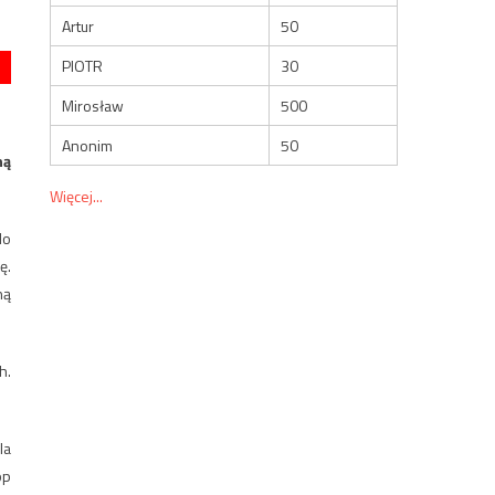
Artur
50
PIOTR
30
Mirosław
500
Anonim
50
ną
Więcej...
do
ę.
ną
h.
la
op