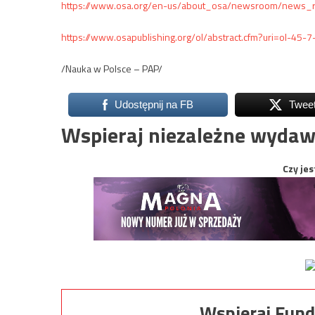
https://www.osa.org/en-us/about_osa/newsroom/news_r
https://www.osapublishing.org/ol/abstract.cfm?uri=ol-45-
/Nauka w Polsce – PAP/
Udostępnij na FB
Twee
Wspieraj niezależne wydaw
Czy jes
Wspieraj Fund