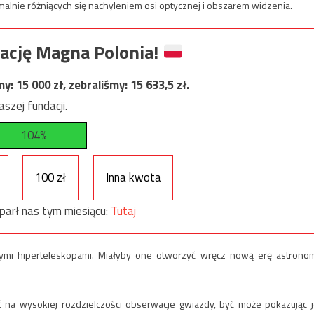
malnie różniących się nachyleniem osi optycznej i obszarem widzenia.
ację Magna Polonia!
my:
15 000
zł, zebraliśmy:
15 633,5
zł.
szej fundacji.
104%
100 zł
Inna kwota
parł nas tym miesiącu:
Tutaj
mi hiperteleskopami. Miałyby one otworzyć wręcz nową erę astronom
 na wysokiej rozdzielczości obserwacje gwiazdy, być może pokazując j