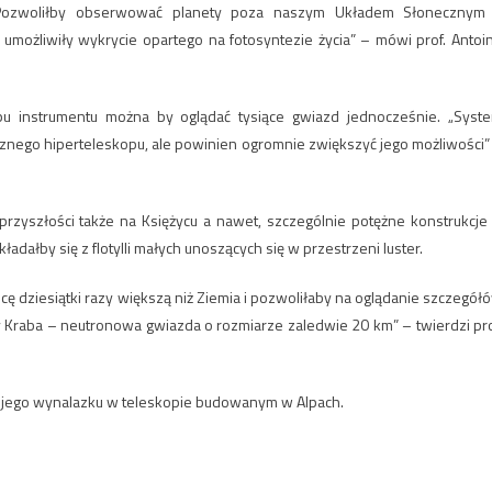
. Pozwoliłby obserwować planety poza naszym Układem Słonecznym
umożliwiły wykrycie opartego na fotosyntezie życia” – mówi prof. Antoi
 instrumentu można by oglądać tysiące gwiazd jednocześnie. „Syst
znego hiperteleskopu, ale powinien ogromnie zwiększyć jego możliwości”
zyszłości także na Księżycu a nawet, szczególnie potężne konstrukcje
adałby się z flotylli małych unoszących się w przestrzeni luster.
ę dziesiątki razy większą niż Ziemia i pozwoliłaby na oglądanie szczegół
y Kraba – neutronowa gwiazda o rozmiarze zaledwie 20 km” – twierdzi pro
jego wynalazku w teleskopie budowanym w Alpach.