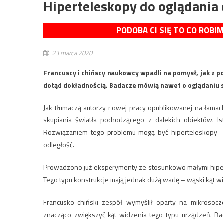
Hiperteleskopy do oglądania 
PODOBA CI SIĘ TO CO ROBI
23 marca 2020
Francuscy i chińscy naukowcy wpadli na pomysł, jak z 
dotąd dokładnością. Badacze mówią nawet o oglądaniu 
Jak tłumaczą autorzy nowej pracy opublikowanej na łamach
skupiania światła pochodzącego z dalekich obiektów. Ist
Rozwiązaniem tego problemu mogą być hiperteleskopy – 
odległość.
Prowadzono już eksperymenty ze stosunkowo małymi hiper
Tego typu konstrukcje mają jednak dużą wadę – wąski kąt wi
Francusko-chiński zespół wymyślił oparty na mikrosoc
znacząco zwiększyć kąt widzenia tego typu urządzeń. Ba