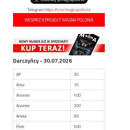
Telegram
https://t.me/magnapolonia
WESPRZYJ PROJEKT MAGNA POLONIA
Darczyńcy - 30.07.2026
AP
30
Artur
70
Anonim
100
Anonim
200
Arleta
90
Piotr
500