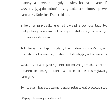
planety, a nawet szczegóły powierzchni tych planet
wystarczającą dokładnością, aby badania spektroskopowe 
Labeyrie z Kolegium Francuskiego.
Z kolei w przypadku gromad gwiazd z pomocą tego typu
multipolowy to w sumie skromny dodatek do systemu optyc
podkreśla astronom.
Teleskopy tego typu mogłyby być budowane na Ziemi, w pr
przestrzeni kosmicznej. Instrument działający w kosmosie skł
„Ostateczna wersja urządzenia kosmicznego miałaby średnic
ekstremalnie małych obiektów, takich jak pulsar w mgławic
Labeyrie.
Tymczasem badacze zamierzają przetestować prototyp swo
Więcej informacji na stronach: