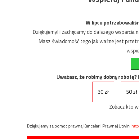
W lipcu potrzebowaliś
Dziękujemy! i zachęcamy do dalszego wsparcia na
Masz świadomość tego jak ważne jest przetrw
wspie
Uważasz, że robimy dobrą robotę? Ni
30 zł
50 zł
Zobacz kto w
Dziękujemy za pomoc prawną Kancelarii Prawnej Litwin:
http