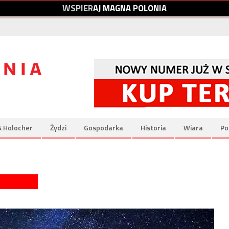
W
S
P
I
E
R
A
J
M
A
G
N
A
P
O
L
O
N
I
A
& Holocher
Żydzi
Gospodarka
Historia
Wiara
Po