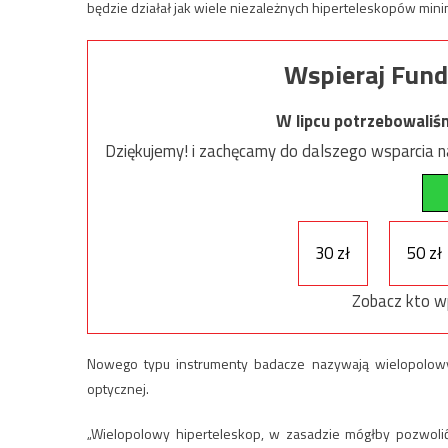
będzie działał jak wiele niezależnych hiperteleskopów mini
Wspieraj Fund
W lipcu potrzebowaliś
Dziękujemy! i zachęcamy do dalszego wsparcia na
30 zł
50 zł
Zobacz kto w
Nowego typu instrumenty badacze nazywają wielopolowy
optycznej.
„Wielopolowy hiperteleskop, w zasadzie mógłby pozwolić