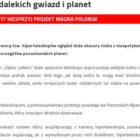
dalekich gwiazd i planet
MY? WESPRZYJ PROJEKT MAGNA POLONIA!
pomocą tzw. hiperteleskopów oglądać duże obszary nieba z niespotyka
szczegółów pozaziemskich planet.
 „Optics Letters” duże optyczne teleskopy wykorzystują wklęsłe lustra 
nieje jednak pewien limit tego, jak dużą lustra te mogą mieć średnic
wielkie układy wielu mniejszych luster oddalonych od siebie na pew
teleskopami, a pełnowymiarowy prototyp powstaje we francuskich Alpac
dzenia, który znacząco utrudnia obserwacje.
zewkach system, który współpracując z kamerą hiperteleskopu, pozwa
dacze wyjaśniają, że z wymyślonym przez nich dodatkiem, hipertelesk