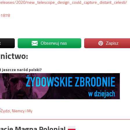
eleases/2020/new_telescope_design_could_capture_distant_celesti/
7-1878
t
Obserwuj nas
Zapisz
nictwo:
t jeszcze naród polski?
ację Magna Polonia!