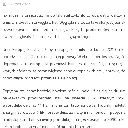
7 lutego 2020
Jak możemy przeczytać na portalu stefczyk.info Europa ostro walczy z
emisjami dwutlenku węgla z hut. Wygląda na to, że ta walka jest jednak
bezsensowna. Indie, jeden z największych producentów stali na
świecie, ogłosiły, że emisje z ich hut ulegną potrojeniu.
Unia Europejska chce, żeby europejskie huty do końca 2050 roku
obcięły emisję CO2 o co najmniej połowę. Wielu ekspertów uważa, że
doprowadzi to europejski przemysł hutniczy do zapaści, a regulacje,
których efektem są coraz większe ceny europejskich stali, sprawią, że
coraz więcej produkcji przeniesie się do Azji.
Popyt na stal coraz bardziej bowiem rośnie. Indie już dzisiaj są drugim
największym producentem stali na świecie i w ubiegłym roku
wyprodukowały aż 111,2 miliona ton tego surowca. Indyjski Instytut
Energii i Surowców (TERI) przewiduje, że na tym nie koniec – popyt na
hinduską stal i tym samym jej produkcja mają wzrosnąć do 2050 roku
czterokrotnie i sięgnąć niemal pół miliarda ton rocznie.