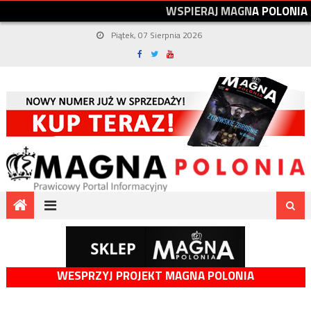
W
S
P
I
E
R
A
J
M
A
G
N
A
P
O
L
O
N
I
A
Piątek, 07 Sierpnia 2026
WESPRZYJ PROJEKT MAGNA POLONIA