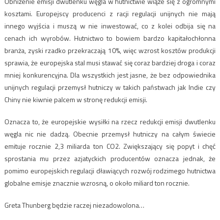
Obniżenie emisji dwutlenku węgla w hutnictwie wiąże się z ogromnymi
kosztami. Europejscy producenci z racji regulacji unijnych nie mają
innego wyjścia i muszą w nie inwestować, co z kolei odbija się na
cenach ich wyrobów. Hutnictwo to bowiem bardzo kapitałochłonna
branża, zyski rzadko przekraczają 10%, więc wzrost kosztów produkcji
sprawia, że europejska stal musi stawać się coraz bardziej droga i coraz
mniej konkurencyjna. Dla wszystkich jest jasne, że bez odpowiednika
unijnych regulacji przemysł hutniczy w takich państwach jak Indie czy
Chiny nie kiwnie palcem w stronę redukcji emisji.
Oznacza to, że europejskie wysiłki na rzecz redukcji emisji dwutlenku
węgla nic nie dadzą. Obecnie przemysł hutniczy na całym świecie
emituje rocznie 2,3 miliarda ton CO2. Zwiększający się popyt i chęć
sprostania mu przez azjatyckich producentów oznacza jednak, że
pomimo europejskich regulacji dławiących rozwój rodzimego hutnictwa
globalne emisje znacznie wzrosną, o około miliard ton rocznie.
Greta Thunberg będzie raczej niezadowolona…