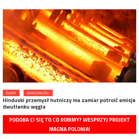
ŚWIAT
WIADOMOŚCI
Hinduski przemysł hutniczy ma zamiar potroić emisje
dwutlenku węgla
PODOBA CI SIĘ TO CO ROBIMY? WESPRZYJ PROJEKT
MAGNA POLONIA!