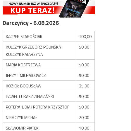
Darczyńcy - 6.08.2026
KACPER STAROŚCIAK
100,00
KULCZYK GRZEGORZ POLIŃSKA i
50,00
KULCZYK KATARZYNA
MARIA KOSTRZEWA
50,00
JERZY T MICHAJŁOWICZ
50,00
KOZIOŁ BOGUSŁAW
35,00
PAWEŁ ŁUKASZ ZIEMIAŃSKI
50,00
POTERA LIDIA i POTERA KRZYSZTOF
50,00
NIEMCZYK MICHAŁ
20,00
SŁAWOMIR PIĄTEK
10,00