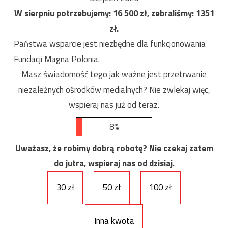
W sierpniu potrzebujemy:
16 500
zł, zebraliśmy:
1351
zł.
Państwa wsparcie jest niezbędne dla funkcjonowania
Fundacji Magna Polonia.
Masz świadomość tego jak ważne jest przetrwanie
niezależnych ośrodków medialnych? Nie zwlekaj więc,
wspieraj nas już od teraz.
8%
Uważasz, że robimy dobrą robotę? Nie czekaj zatem
do jutra, wspieraj nas od dzisiaj.
30 zł
50 zł
100 zł
Inna kwota