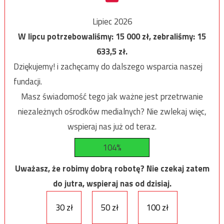
Lipiec 2026
W lipcu potrzebowaliśmy:
15 000
zł, zebraliśmy:
15
633,5
zł.
Dziękujemy! i zachęcamy do dalszego wsparcia naszej
fundacji.
Masz świadomość tego jak ważne jest przetrwanie
niezależnych ośrodków medialnych? Nie zwlekaj więc,
wspieraj nas już od teraz.
104%
Uważasz, że robimy dobrą robotę? Nie czekaj zatem
do jutra, wspieraj nas od dzisiaj.
30 zł
50 zł
100 zł