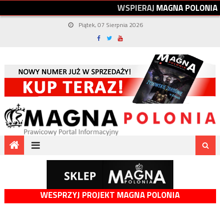
W
S
P
I
E
R
A
J
M
A
G
N
A
P
O
L
O
N
I
A
Piątek, 07 Sierpnia 2026
WESPRZYJ PROJEKT MAGNA POLONIA