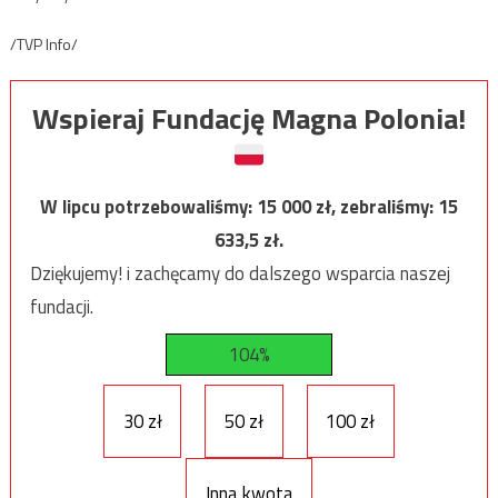
/TVP Info/
Wspieraj Fundację Magna Polonia!
W lipcu potrzebowaliśmy:
15 000
zł, zebraliśmy:
15
633,5
zł.
Dziękujemy! i zachęcamy do dalszego wsparcia naszej
fundacji.
104%
30 zł
50 zł
100 zł
Inna kwota