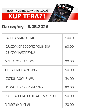
Darczyńcy - 6.08.2026
KACPER STAROŚCIAK
100,00
KULCZYK GRZEGORZ POLIŃSKA i
50,00
KULCZYK KATARZYNA
MARIA KOSTRZEWA
50,00
JERZY T MICHAJŁOWICZ
50,00
KOZIOŁ BOGUSŁAW
35,00
PAWEŁ ŁUKASZ ZIEMIAŃSKI
50,00
POTERA LIDIA i POTERA KRZYSZTOF
50,00
NIEMCZYK MICHAŁ
20,00