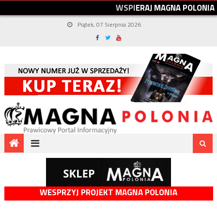
W
S
P
I
E
R
A
J
M
A
G
N
A
P
O
L
O
N
I
A
Piątek, 07 Sierpnia 2026
WESPRZYJ PROJEKT MAGNA POLONIA