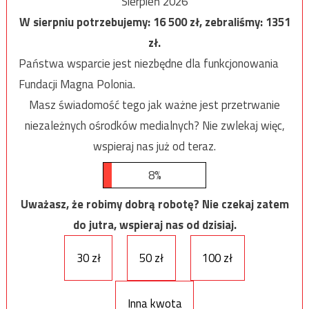
Sierpień 2026
W sierpniu potrzebujemy:
16 500
zł, zebraliśmy:
1351
zł.
Państwa wsparcie jest niezbędne dla funkcjonowania
Fundacji Magna Polonia.
Masz świadomość tego jak ważne jest przetrwanie
niezależnych ośrodków medialnych? Nie zwlekaj więc,
wspieraj nas już od teraz.
8%
Uważasz, że robimy dobrą robotę? Nie czekaj zatem
do jutra, wspieraj nas od dzisiaj.
30 zł
50 zł
100 zł
Inna kwota