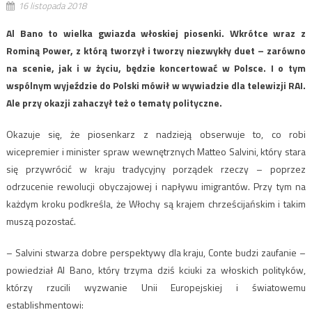
16 listopada 2018
Al Bano to wielka gwiazda włoskiej piosenki. Wkrótce wraz z
Rominą Power, z którą tworzył i tworzy niezwykły duet – zarówno
na scenie, jak i w życiu, będzie koncertować w Polsce. I o tym
wspólnym wyjeździe do Polski mówił w wywiadzie dla telewizji RAI.
Ale przy okazji zahaczył też o tematy polityczne.
Okazuje się, że piosenkarz z nadzieją obserwuje to, co robi
wicepremier i minister spraw wewnętrznych Matteo Salvini, który stara
się przywrócić w kraju tradycyjny porządek rzeczy – poprzez
odrzucenie rewolucji obyczajowej i napływu imigrantów. Przy tym na
każdym kroku podkreśla, że Włochy są krajem chrześcijańskim i takim
muszą pozostać.
– Salvini stwarza dobre perspektywy dla kraju, Conte budzi zaufanie –
powiedział Al Bano, który trzyma dziś kciuki za włoskich polityków,
którzy rzucili wyzwanie Unii Europejskiej i światowemu
establishmentowi: