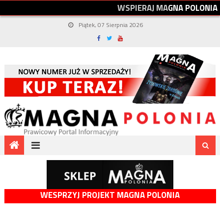
W
S
P
I
E
R
A
J
M
A
G
N
A
P
O
L
O
N
I
A
Piątek, 07 Sierpnia 2026
WESPRZYJ PROJEKT MAGNA POLONIA