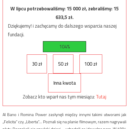
W lipcu potrzebowaliśmy:
15 000
zł, zebraliśmy:
15
633,5
zł.
Dziękujemy! i zachęcamy do dalszego wsparcia naszej
fundacji.
104%
30 zł
50 zł
100 zł
Inna kwota
Zobacz kto wparł nas tym miesiącu:
Tutaj
Al Bano i Romina Power zasłynęli między innymi takimi utworami jak
„Felicita” czy „Liberta”… Poznali się na planie filmowym, razem nagrywali
płyty. Doczekali się czwórki dzieci – uchodzili za idewalną parę. W 1994