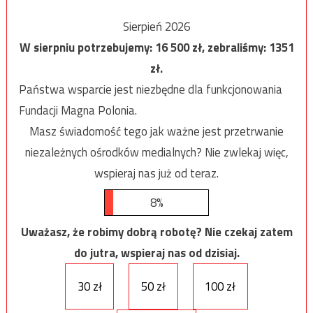
Sierpień 2026
W sierpniu potrzebujemy:
16 500
zł, zebraliśmy:
1351
zł.
Państwa wsparcie jest niezbędne dla funkcjonowania
Fundacji Magna Polonia.
Masz świadomość tego jak ważne jest przetrwanie
niezależnych ośrodków medialnych? Nie zwlekaj więc,
wspieraj nas już od teraz.
8%
Uważasz, że robimy dobrą robotę? Nie czekaj zatem
do jutra, wspieraj nas od dzisiaj.
30 zł
50 zł
100 zł