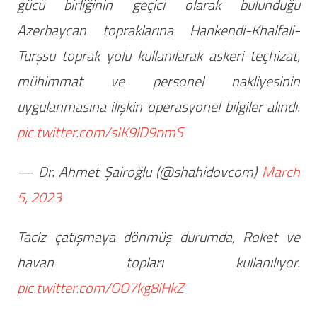
gücü birliğinin geçici olarak bulunduğu
Azerbaycan topraklarına Hankendi-Khalfali-
Turşsu toprak yolu kullanılarak askeri teçhizat,
mühimmat ve personel nakliyesinin
uygulanmasına ilişkin operasyonel bilgiler alındı.
pic.twitter.com/sIK9lD9nmS
— Dr. Ahmet Şairoğlu (@shahidovcom)
March
5, 2023
Taciz çatışmaya dönmüş durumda, Roket ve
havan topları kullanılıyor.
pic.twitter.com/OO7kg8iHkZ