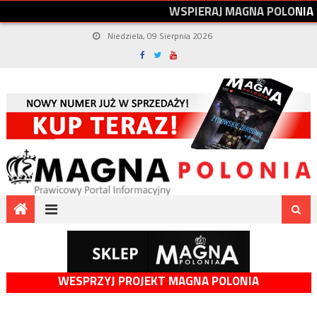
W
S
P
I
E
R
A
J
M
A
G
N
A
P
O
L
O
N
I
A
Niedziela, 09 Sierpnia 2026
WESPRZYJ PROJEKT MAGNA POLONIA