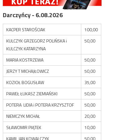
Darczyńcy - 6.08.2026
KACPER STAROŚCIAK
100,00
KULCZYK GRZEGORZ POLIŃSKA i
50,00
KULCZYK KATARZYNA
MARIA KOSTRZEWA
50,00
JERZY T MICHAJŁOWICZ
50,00
KOZIOŁ BOGUSŁAW
35,00
PAWEŁ ŁUKASZ ZIEMIAŃSKI
50,00
POTERA LIDIA i POTERA KRZYSZTOF
50,00
NIEMCZYK MICHAŁ
20,00
SŁAWOMIR PIĄTEK
10,00
KAMIL JAN KOWALCZYK
50,00