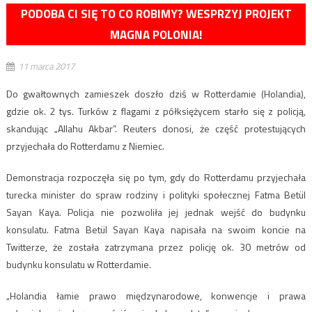
PODOBA CI SIĘ TO CO ROBIMY? WESPRZYJ PROJEKT
MAGNA POLONIA!
11 marca 2017
Do gwałtownych zamieszek doszło dziś w Rotterdamie (Holandia),
gdzie ok. 2 tys. Turków z flagami z półksiężycem starło się z policją,
skandując „Allahu Akbar”. Reuters donosi, że część protestujących
przyjechała do Rotterdamu z Niemiec.
Demonstracja rozpoczęła się po tym, gdy do Rotterdamu przyjechała
turecka minister do spraw rodziny i polityki społecznej Fatma Betül
Sayan Kaya. Policja nie pozwoliła jej jednak wejść do budynku
konsulatu. Fatma Betül Sayan Kaya napisała na swoim koncie na
Twitterze, że została zatrzymana przez policję ok. 30 metrów od
budynku konsulatu w Rotterdamie.
„Holandia łamie prawo międzynarodowe, konwencje i prawa