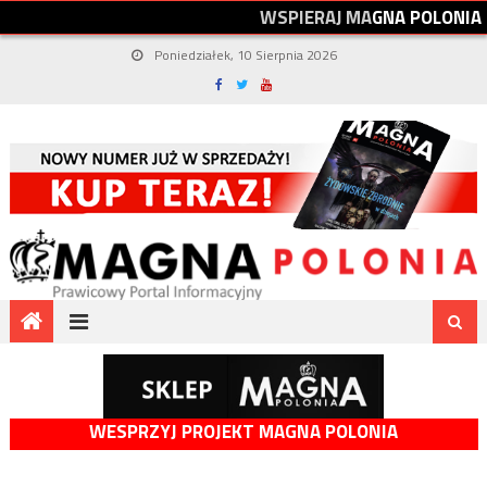
W
S
P
I
E
R
A
J
M
A
G
N
A
P
O
L
O
N
I
A
Poniedziałek, 10 Sierpnia 2026
WESPRZYJ PROJEKT MAGNA POLONIA