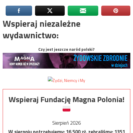
Wspieraj niezależne
wydawnictwo:
Czy jest jeszcze naród polski?
Wspieraj Fundację Magna Polonia!
Sierpień 2026
W sierpniu potrzebujemy:
16 500
zł, zebraliśmy:
1351