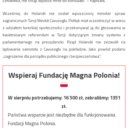
człowieka, nie chcąc wpuścić mnie do konsulatu” – napisała.
Wcześniej do Holandii nie został wpuszczony minister spraw
zagranicznych Turcji Mevlüt Cavusoglu. Polityk miał uczestniczyć w wiecu
z udziałem tureckiej społeczności i przekonywać ją do głosowania w
kwietniowym referendum w Turcji dotyczącym zmiany systemu z
parlamentarnego na prezydencki. Rząd Holandii nie zezwolił na
lądowanie samolotu z Cavusoglu na pokładzie. Jako powód podano
„zagrożenie dla porządku publicznego i bezpieczeństwa”.
Wspieraj Fundację Magna Polonia!
W sierpniu potrzebujemy:
16 500
zł, zebraliśmy:
1351
zł.
Państwa wsparcie jest niezbędne dla funkcjonowania
Fundacji Magna Polonia.