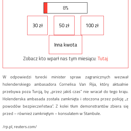
8%
30 zł
50 zł
100 zł
Inna kwota
Zobacz kto wparł nas tym miesiącu:
Tutaj
W odpowiedzi turecki minister spraw zagranicznych wezwał
holenderskiego ambasadora Cornelisa Van Rija, który aktualnie
przebywa poza Turcją, by „przez jakiś czas” nie wracał do tego kraju.
Holenderska ambasada została zamknięta i otoczona przez policję „z
powodów bezpieczeństwa”. Z kolei tłum demonstrantów zbiera się
przed – również zamkniętym – konsulatem w Stambule.
/rp.pl, reuters.com/