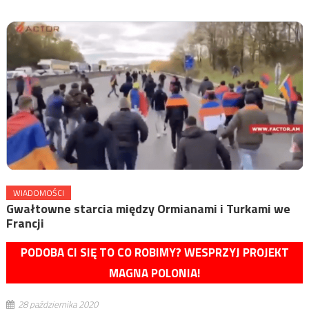
WIADOMOŚCI
Gwałtowne starcia między Ormianami i Turkami we
Francji
PODOBA CI SIĘ TO CO ROBIMY? WESPRZYJ PROJEKT
MAGNA POLONIA!
28 października 2020