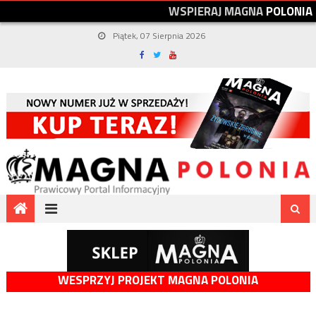
W
S
P
I
E
R
A
J
M
A
G
N
A
P
O
L
O
N
I
A
Piątek, 07 Sierpnia 2026
WESPRZYJ PROJEKT MAGNA POLONIA