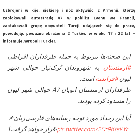
Uzbrojeni w kije, siekierę i nóż aktywiści z Armenii, którzy
zablokowali autostradę A7 w pobliżu Lyonu we Francji,
zaatakowali grupę obywateli Turcji udających się do pracy,
powodując poważne obrażenia 2 Turków w wieku 17 i 22 lat –
informuje Avrυpalı Türĸler.
این صحنه‌ها مربوط به حمله طرفداران افراطی
#ارمنستان
به شهروندان تُرک‌تبار حوالی شهر
لیون
#فرانسه
است.
طرفداران ارمنستان اتوبان A7 حوالی شهر لیون
را مسدود کرده بودند.
📌آیا این رخداد مورد توجه رسانه‌های فارسی‌زبان
قرار خواهد گرفت؟!
pic.twitter.com/2Or9bYsKYr