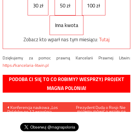
30 zł
50 zł
100 zł
Inna kwota
Zobacz kto wparł nas tym miesiącu:
Tutaj
Dziękujemy za pomoc prawną Kancelarii Prawnej Litwin:
https://kancelaria-litwin.pl
PODOBA CI SIĘ TO CO ROBIMY? WESPRZYJ PROJEKT
MAGNA POLONIA!
Nawigacja
Konferencja naukowa „Los
Prezydent Duda o Rosji: Nie
możemy mówić o wrogu na
Polaków po 17 września
poziomie
wpisu
1939 roku we wschodnich
międzypaństwowym
województwach II RP”