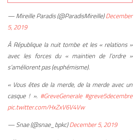
— Mireille Paradis (@ParadisMireille)
December
5, 2019
À République la nuit tombe et les « relations »
avec les forces du « maintien de l’ordre »
s’améliorent pas (euphémisme).
« Vous êtes de la merde, de la merde avec un
casque ! ».
#GreveGenerale
#greve5decembre
pic.twitter.com/HxZxV6V4Vw
— Snae (@snae_bpkc)
December 5, 2019