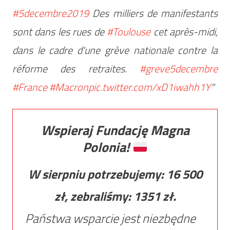
#5decembre2019
Des milliers de manifestants
sont dans les rues de
#Toulouse
cet après-midi,
dans le cadre d'une grève nationale contre la
réforme des retraites.
#greve5decembre
#France
#Macron
pic.twitter.com/xD1iwahh1Y
"
Wspieraj Fundację Magna
Polonia!
W sierpniu potrzebujemy:
16 500
zł, zebraliśmy:
1351
zł.
Państwa wsparcie jest niezbędne