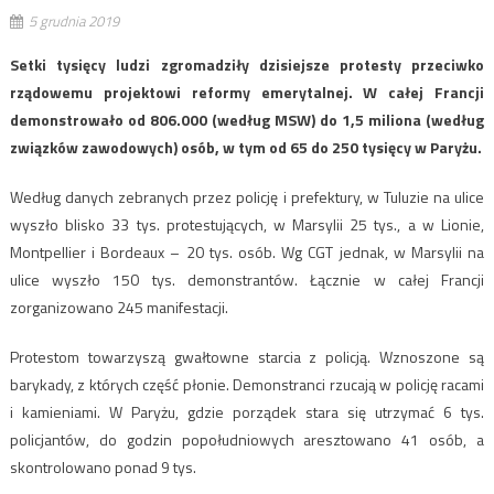
5 grudnia 2019
Setki tysięcy ludzi zgromadziły dzisiejsze protesty przeciwko
rządowemu projektowi reformy emerytalnej. W całej Francji
demonstrowało od 806.000 (według MSW) do 1,5 miliona (według
związków zawodowych) osób, w tym od 65 do 250 tysięcy w Paryżu.
Według danych zebranych przez policję i prefektury, w Tuluzie na ulice
wyszło blisko 33 tys. protestujących, w Marsylii 25 tys., a w Lionie,
Montpellier i Bordeaux – 20 tys. osób. Wg CGT jednak, w Marsylii na
ulice wyszło 150 tys. demonstrantów. Łącznie w całej Francji
zorganizowano 245 manifestacji.
Protestom towarzyszą gwałtowne starcia z policją. Wznoszone są
barykady, z których część płonie. Demonstranci rzucają w policję racami
i kamieniami. W Paryżu, gdzie porządek stara się utrzymać 6 tys.
policjantów, do godzin popołudniowych aresztowano 41 osób, a
skontrolowano ponad 9 tys.