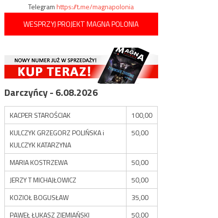
Telegram
https://t.me/magnapolonia
WESPRZYJ PROJEKT MAGNA POLONIA
Darczyńcy - 6.08.2026
KACPER STAROŚCIAK
100,00
KULCZYK GRZEGORZ POLIŃSKA i
50,00
KULCZYK KATARZYNA
MARIA KOSTRZEWA
50,00
JERZY T MICHAJŁOWICZ
50,00
KOZIOŁ BOGUSŁAW
35,00
PAWEŁ ŁUKASZ ZIEMIAŃSKI
50,00