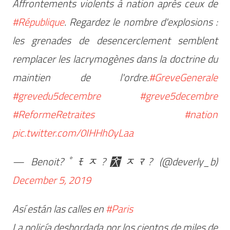
Affrontements violents à nation après ceux de
#République
. Regardez le nombre d'explosions :
les grenades de desencerclement semblent
remplacer les lacrymogènes dans la doctrine du
maintien de l'ordre.
#GreveGenerale
#grevedu5decembre
#greve5decembre
#ReformeRetraites
#nation
pic.twitter.com/0IHHh0yLaa
— Benoit?￰ﾟﾓﾸ?￯ﾸﾏ‍? (@deverly_b)
December 5, 2019
Así están las calles en
#Paris
La policía desbordada por los cientos de miles de