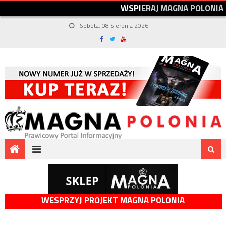
W
S
P
I
E
R
A
J
M
A
G
N
A
P
O
L
O
N
I
A
Sobota, 08 Sierpnia 2026
WESPRZYJ PROJEKT MAGNA POLONIA