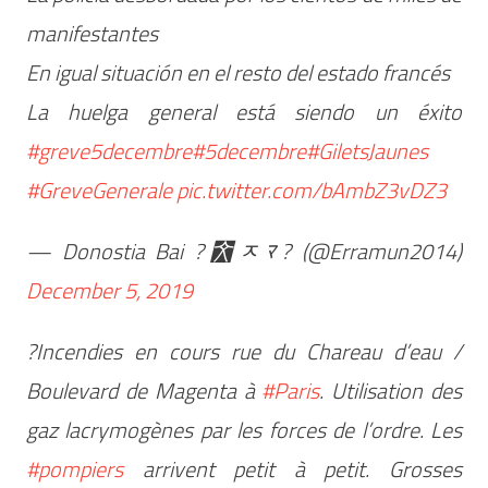
manifestantes
En igual situación en el resto del estado francés
La huelga general está siendo un éxito
#greve5decembre
#5decembre
#GiletsJaunes
#GreveGenerale
pic.twitter.com/bAmbZ3vDZ3
— Donostia Bai ?￯ﾸﾏ? (@Erramun2014)
December 5, 2019
?Incendies en cours rue du Chareau d’eau /
Boulevard de Magenta à
#Paris
. Utilisation des
gaz lacrymogènes par les forces de l’ordre. Les
#pompiers
arrivent petit à petit. Grosses