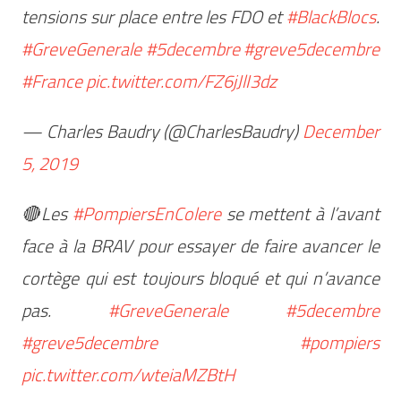
tensions sur place entre les FDO et
#BlackBlocs
.
#GreveGenerale
#5decembre
#greve5decembre
#France
pic.twitter.com/FZ6jJlI3dz
— Charles Baudry (@CharlesBaudry)
December
5, 2019
🔴Les
#PompiersEnColere
se mettent à l’avant
face à la BRAV pour essayer de faire avancer le
cortège qui est toujours bloqué et qui n’avance
pas.
#GreveGenerale
#5decembre
#greve5decembre
#pompiers
pic.twitter.com/wteiaMZBtH