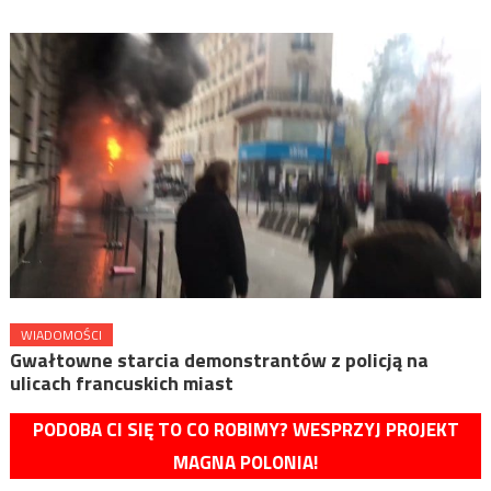
WIADOMOŚCI
Gwałtowne starcia demonstrantów z policją na
ulicach francuskich miast
PODOBA CI SIĘ TO CO ROBIMY? WESPRZYJ PROJEKT
MAGNA POLONIA!