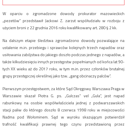
W oparciu o zgromadzone dowody prokurator mazowieckich
„pezetów” przedstawił Jackowi Z. zarzut współudziału w rozboju z
użyciem broni z 22 grudnia 2016 roku kwalifikowany art. 280 § 2 kk.
Na dalszym etapie śledztwa zgromadzono dowody pozwalające na
ustalenie m.in. przebiegu i sprawców kolejnych trzech napadów oraz
usiłowania zabójstwa do jakiego doszło podczas jednego z napadów, a
także kilkudziesięciu innych przestępstw popełnianych od końca lat 90-
tych XX wieku aż do 2017 roku, w tym m.in. przez członków brutalnej
grupy przestępczej określnej jako tzw. „gang obcinaczy palców”.
Pierwszym przestępstwem, za które Sąd Okręgowy Warszawa Praga w
Warszawie skazał Piotra G. ps. „Gulczas” vel „Gula”, jest napad
rabunkowy na osobie współwłaściciela jednej z podwarszawskich
stacji paliw do którego doszło 8 czerwca 1998 roku w miejscowości
Nadma pod Wołominem. Sąd w wyroku skazującym potwierdził
trafność kwalifikacji prawnej tego czynu przedstawioną przez