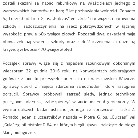
zostali skazani za napad rabunkowy na właścicielach jednego z
warszawskich kantorów na karę 8 lat pozbawienia wolności. Ponadto
Sąd orzekł od Piotr G. ps. „Gulczas” vel „Gula” obowiązek naprawienia
szkody i zadośćuczynienia na rzecz pokrzywdzonych w łącznej
wysokości prawie 585 tysięcy złotych. Pozostali dwaj oskarżeni mają
obowiązek naprawienia szkody oraz zadośćuczynienia za doznaną
krzywdę w kwocie 470 tysięcy złotych.
Początek sprawy wiąże się z napadem rabunkowym dokonanym
wieczorem 22 grudnia 2016 roku na konwojentach odbierających
gotówkę z punktu przesyłek kurierskich na warszawskim Wawrze.
Sprawcy uciekli z miejsca zdarzenia samochodem, który następnie
porzucili. Sprawcy próbowali zatrzeć sledy, jednak technikom
policyjnym udało się zabezpieczyć w aucie materiał genetyczny. W
wyniku dalszych badań ustalano jednego ze sprawców – Jacka Z.
Ponadto jeden z uczestników napadu – Piotra G. ps. „Gulczas” vel
„Gula” zgubił pistolet P 64, na którym biegli ujawnili należące do niego
ślady biologiczne.