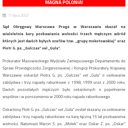
MAGNA POLONIA!
11 lipca 2022
Sąd Okręgowy Warszawa Praga w Warszawie skazał na
wieloletnie kary pozbawienia wolności trzech mężczyzn wśród
których jest dwóch byłych szefów tzw. „grupy mokotowskiej” oraz
Piotr G. ps. „Gulczas” vel „Gula”.
Prokurator Mazowieckiego Wydziału Zamiejscowego Departamentu do
Spraw Przestępczości Zorganizowanej i Korupcji Prokuratury Krajowej
Warszawie oskarżył Piotra G. ps. „Gulczas” vel „Gula” o usiłowanie
zabójstwa i trzy napady rabunkowe z 1998, 1999 oraz z 2000 roku.
Dwóch pozostałych mężczyzn było oskarżonych o popełnienie
wspólnie i w porozumieniu w 2000 roku napadu rabunkowego.
Oskarżony Piotr G. ps. „Gulczas” vel „Gula” został skazany za usiłowanie
zabójstwa i trzy napady rabunkowe na karę łączną 15 lat pozbawienia
wolności. Natomiast Marcin S. ps. „Molek” oraz Oskar Z. ps. „Oskar”