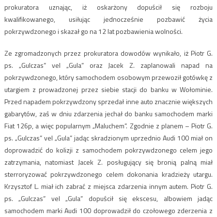
prokuratora uznając, iż oskarżony dopuścił się rozboju
kwalifikowanego, usiłując jednocześnie pozbawić życia
pokrzywdzonego i skazał go na 12 lat pozbawienia wolności.
Ze zgromadzonych przez prokuratora dowodów wynikało, iż Piotr G.
ps. „Gulczas” vel „Gula” oraz Jacek Z. zaplanowali napad na
pokrzywdzonego, który samochodem osobowym przewoził gotówkę z
utargiem z prowadzonej przez siebie stacji do banku w Wołominie.
Przed napadem pokrzywdzony sprzedał inne auto znacznie większych
gabarytów, zaś w dniu zdarzenia jechał do banku samochodem marki
Fiat 126p, a więc popularnym „Maluchem”. Zgodnie z planem – Piotr G.
ps. „Gulczas” vel „Gula” jadąc skradzionym uprzednio Audi 100 miał on
doprowadzić do kolizji z samochodem pokrzywdzonego celem jego
zatrzymania, natomiast Jacek Z. posługujący się bronią palną miał
sterroryzować pokrzywdzonego celem dokonania kradzieży utargu.
Krzysztof L. miał ich zabrać z miejsca zdarzenia innym autem. Piotr G.
ps. „Gulczas” vel „Gula” dopuścił się ekscesu, albowiem jadąc
samochodem marki Audi 100 doprowadził do czołowego zderzenia z