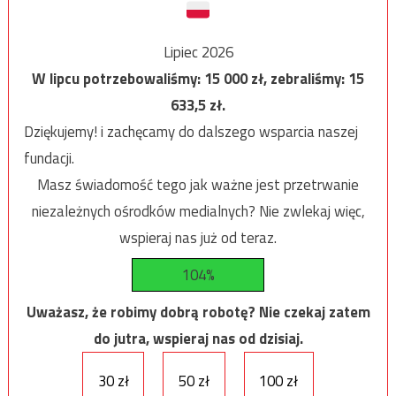
Lipiec 2026
W lipcu potrzebowaliśmy:
15 000
zł, zebraliśmy:
15
633,5
zł.
Dziękujemy! i zachęcamy do dalszego wsparcia naszej
fundacji.
Masz świadomość tego jak ważne jest przetrwanie
niezależnych ośrodków medialnych? Nie zwlekaj więc,
wspieraj nas już od teraz.
104%
Uważasz, że robimy dobrą robotę? Nie czekaj zatem
do jutra, wspieraj nas od dzisiaj.
30 zł
50 zł
100 zł