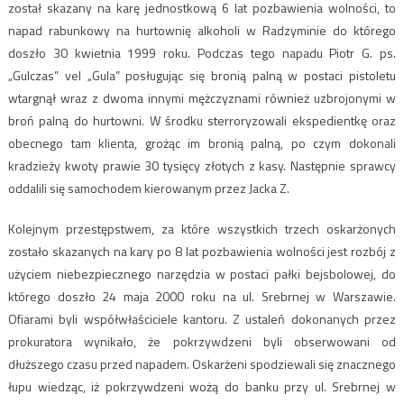
został skazany na karę jednostkową 6 lat pozbawienia wolności, to
napad rabunkowy na hurtownię alkoholi w Radzyminie do którego
doszło 30 kwietnia 1999 roku. Podczas tego napadu Piotr G. ps.
„Gulczas” vel „Gula” posługując się bronią palną w postaci pistoletu
wtargnął wraz z dwoma innymi mężczyznami również uzbrojonymi w
broń palną do hurtowni. W środku sterroryzowali ekspedientkę oraz
obecnego tam klienta, grożąc im bronią palną, po czym dokonali
kradzieży kwoty prawie 30 tysięcy złotych z kasy. Następnie sprawcy
oddalili się samochodem kierowanym przez Jacka Z.
Kolejnym przestępstwem, za które wszystkich trzech oskarżonych
zostało skazanych na kary po 8 lat pozbawienia wolności jest rozbój z
użyciem niebezpiecznego narzędzia w postaci pałki bejsbolowej, do
którego doszło 24 maja 2000 roku na ul. Srebrnej w Warszawie.
Ofiarami byli współwłaściciele kantoru. Z ustaleń dokonanych przez
prokuratora wynikało, że pokrzywdzeni byli obserwowani od
dłuższego czasu przed napadem. Oskarżeni spodziewali się znacznego
łupu wiedząc, iż pokrzywdzeni wożą do banku przy ul. Srebrnej w