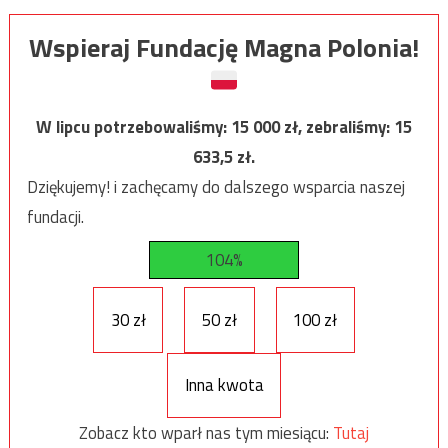
Wspieraj Fundację Magna Polonia!
W lipcu potrzebowaliśmy:
15 000
zł, zebraliśmy:
15
633,5
zł.
Dziękujemy! i zachęcamy do dalszego wsparcia naszej
fundacji.
104%
30 zł
50 zł
100 zł
Inna kwota
Zobacz kto wparł nas tym miesiącu:
Tutaj