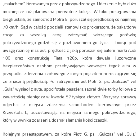
„maluchem” kierowanym przez pokrzywdzonego. Uderzenie było dużo
mocniejsze niż planowana pierwotnie kolizja. W toku postępowania
biegli ustalili, że samochód Piotra G. poruszał się prędkością co najmniej
70 km/h. Sąd w całości podzielił stanowisko prokuratora, że oskarżony
chcąc za wszelką cenę zatrzymać wiozącego gotówkę
pokrzywdzonego godził się z pozbawieniem go życia – biorąc pod
uwagę różnicę mas aut, prędkość z jaką poruszał się autem marki Audi
100 oraz konstrukcję Fiata 126p, która dawała iluzoryczne
bezpieczeństwo osobom przebywającym wewnątrz tegoż auta w
przypadku zderzenia czołowego z innym pojazdem poruszającym się
ze znaczną prędkością. Po zatrzymaniu aut Piotr G. ps. „Gulczas” vel
„Gula” wysiadł z auta, spod fotela pasażera zabrał dwie torby foliowe z
zawartością pieniędzy w kwocie 57 tysięcy złotych. Wszyscy sprawcy
odjechali z miejsca zdarzenia samochodem kierowanym przez
Krzysztofa L, pozostawiając na miejscu rannego pokrzywdzonego,
który w wyniku zdarzenia doznał złamania kości czaszki.
Kolejnym przestępstwem, za które Piotr G. ps. „Gulczas” vel „Gula”