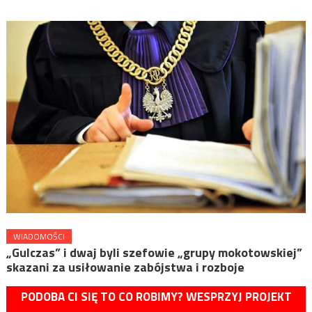
WIADOMOŚCI
„Gulczas” i dwaj byli szefowie „grupy mokotowskiej”
skazani za usiłowanie zabójstwa i rozboje
PODOBA CI SIĘ TO CO ROBIMY? WESPRZYJ PROJEKT