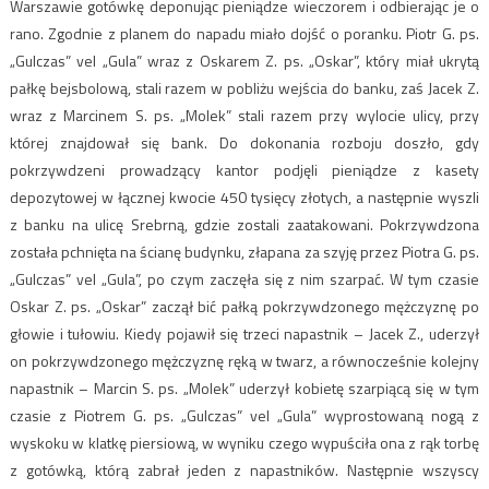
Warszawie gotówkę deponując pieniądze wieczorem i odbierając je o
rano. Zgodnie z planem do napadu miało dojść o poranku. Piotr G. ps.
„Gulczas” vel „Gula” wraz z Oskarem Z. ps. „Oskar”, który miał ukrytą
pałkę bejsbolową, stali razem w pobliżu wejścia do banku, zaś Jacek Z.
wraz z Marcinem S. ps. „Molek” stali razem przy wylocie ulicy, przy
której znajdował się bank. Do dokonania rozboju doszło, gdy
pokrzywdzeni prowadzący kantor podjęli pieniądze z kasety
depozytowej w łącznej kwocie 450 tysięcy złotych, a następnie wyszli
z banku na ulicę Srebrną, gdzie zostali zaatakowani. Pokrzywdzona
została pchnięta na ścianę budynku, złapana za szyję przez Piotra G. ps.
„Gulczas” vel „Gula”, po czym zaczęła się z nim szarpać. W tym czasie
Oskar Z. ps. „Oskar” zaczął bić pałką pokrzywdzonego mężczyznę po
głowie i tułowiu. Kiedy pojawił się trzeci napastnik – Jacek Z., uderzył
on pokrzywdzonego mężczyznę ręką w twarz, a równocześnie kolejny
napastnik – Marcin S. ps. „Molek” uderzył kobietę szarpiącą się w tym
czasie z Piotrem G. ps. „Gulczas” vel „Gula” wyprostowaną nogą z
wyskoku w klatkę piersiową, w wyniku czego wypuściła ona z rąk torbę
z gotówką, którą zabrał jeden z napastników. Następnie wszyscy