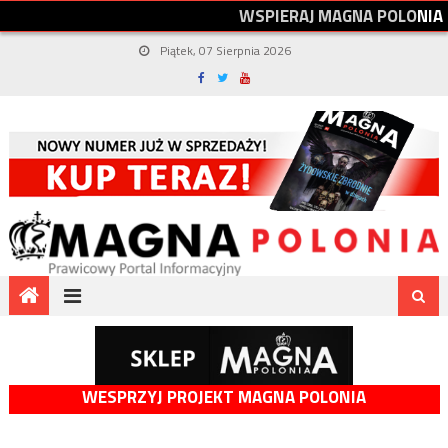
W
S
P
I
E
R
A
J
M
A
G
N
A
P
O
L
O
N
I
A
Piątek, 07 Sierpnia 2026
WESPRZYJ PROJEKT MAGNA POLONIA