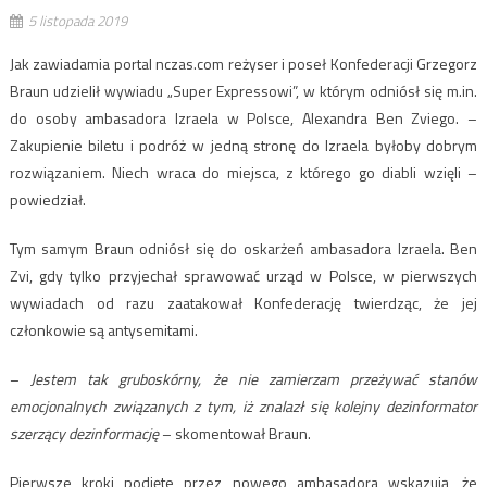
5 listopada 2019
Jak zawiadamia portal nczas.com reżyser i poseł Konfederacji Grzegorz
Braun udzielił wywiadu „Super Expressowi”, w którym odniósł się m.in.
do osoby ambasadora Izraela w Polsce, Alexandra Ben Zviego. –
Zakupienie biletu i podróż w jedną stronę do Izraela byłoby dobrym
rozwiązaniem. Niech wraca do miejsca, z którego go diabli wzięli –
powiedział.
Tym samym Braun odniósł się do oskarżeń ambasadora Izraela. Ben
Zvi, gdy tylko przyjechał sprawować urząd w Polsce, w pierwszych
wywiadach od razu zaatakował Konfederację twierdząc, że jej
członkowie są antysemitami.
–
Jestem tak gruboskórny, że nie zamierzam przeżywać stanów
emocjonalnych związanych z tym, iż znalazł się kolejny dezinformator
szerzący dezinformację
– skomentował Braun.
Pierwsze kroki podjęte przez nowego ambasadora wskazują, że