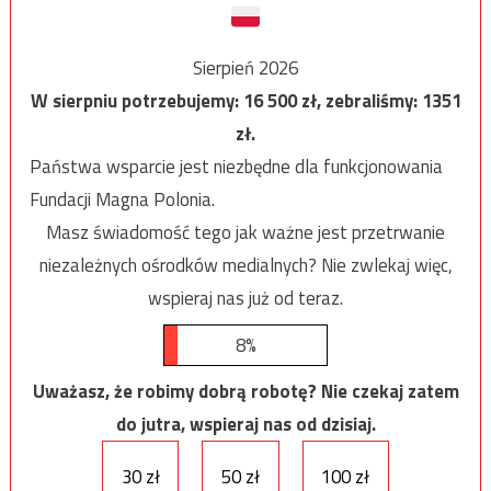
Sierpień 2026
W sierpniu potrzebujemy:
16 500
zł, zebraliśmy:
1351
zł.
Państwa wsparcie jest niezbędne dla funkcjonowania
Fundacji Magna Polonia.
Masz świadomość tego jak ważne jest przetrwanie
niezależnych ośrodków medialnych? Nie zwlekaj więc,
wspieraj nas już od teraz.
8%
Uważasz, że robimy dobrą robotę? Nie czekaj zatem
do jutra, wspieraj nas od dzisiaj.
30 zł
50 zł
100 zł