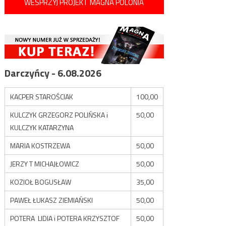
WESPRZYJ PROJEKT MAGNA POLONIA
Darczyńcy - 6.08.2026
KACPER STAROŚCIAK
100,00
KULCZYK GRZEGORZ POLIŃSKA i
50,00
KULCZYK KATARZYNA
MARIA KOSTRZEWA
50,00
JERZY T MICHAJŁOWICZ
50,00
KOZIOŁ BOGUSŁAW
35,00
PAWEŁ ŁUKASZ ZIEMIAŃSKI
50,00
POTERA LIDIA i POTERA KRZYSZTOF
50,00