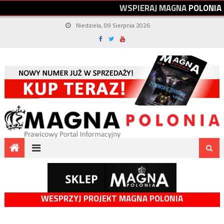
W
S
P
I
E
R
A
J
M
A
G
N
A
P
O
L
O
N
I
A
Niedziela, 09 Sierpnia 2026
WESPRZYJ PROJEKT MAGNA POLONIA