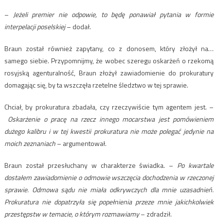
–
Jeżeli premier nie odpowie, to będę ponawiał pytania w formie
interpelacji poselskiej
– dodał.
Braun został również zapytany, co z donosem, który złożył na…
samego siebie. Przypomnijmy, że wobec szeregu oskarżeń o rzekomą
rosyjską agenturalność, Braun złożył zawiadomienie do prokuratury
domagając się, by ta wszczęła rzetelne śledztwo w tej sprawie.
Chciał, by prokuratura zbadała, czy rzeczywiście tym agentem jest. –
Oskarżenie o pracę na rzecz innego mocarstwa jest pomówieniem
dużego kalibru i w tej kwestii prokuratura nie może polegać jedynie na
moich zeznaniach
– argumentował.
Braun został przesłuchany w charakterze świadka. –
Po kwartale
dostałem zawiadomienie o odmowie wszczęcia dochodzenia w rzeczonej
sprawie. Odmowa sądu nie miała odkrywczych dla mnie uzasadnień.
Prokuratura nie dopatrzyła się popełnienia przeze mnie jakichkolwiek
przestępstw w temacie, o którym rozmawiamy
– zdradził.