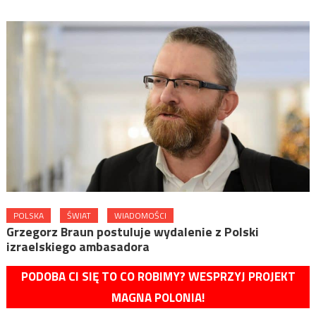
POLSKA
ŚWIAT
WIADOMOŚCI
Grzegorz Braun postuluje wydalenie z Polski
izraelskiego ambasadora
PODOBA CI SIĘ TO CO ROBIMY? WESPRZYJ PROJEKT
MAGNA POLONIA!