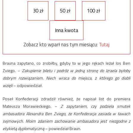
30 zł
50 zł
100 zł
Inna kwota
Zobacz kto wparł nas tym miesiącu:
Tutaj
Brauna zapytano, co zrobiłby, gdyby to w jego rękach leżał los Ben
Zviego. –
Zakupienie biletu i podróż w jedną stronę do Izraela byłoby
dobrym rozwiązaniem. Niech wraca do miejsca, z którego go diabli
wzięli
– odpowiedział.
Poseł Konfederacji zdradził również, że napisał list do premiera
Mateusza Morawieckiego. –
Z zapytaniem, czy podziela smutek
ambasadora Alexandra Ben Zviego, że Konfederacja zasiada w ławach
sejmowych. Moim zdaniem zachowanie ambasadora jest niezgodne z
etykietą dyplomatyczną
– powiedział Braun.