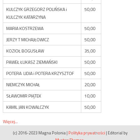
KULCZYK GRZEGORZ POLIŃSKA i
50,00
KULCZYK KATARZYNA
MARIA KOSTRZEWA
50,00
JERZY T MICHAJŁOWICZ
50,00
KOZIOŁ BOGUSŁAW
35,00
PAWEŁ ŁUKASZ ZIEMIAŃSKI
50,00
POTERA LIDIA i POTERA KRZYSZTOF
50,00
NIEMCZYK MICHAŁ
20,00
SŁAWOMIR PIĄTEK
10,00
KAMIL JAN KOWALCZYK
50,00
Więcej...
(c) 2016-2023 Magna Polonia
|
Polityka prywatności
|
Editorial by
MysteryThemes
.