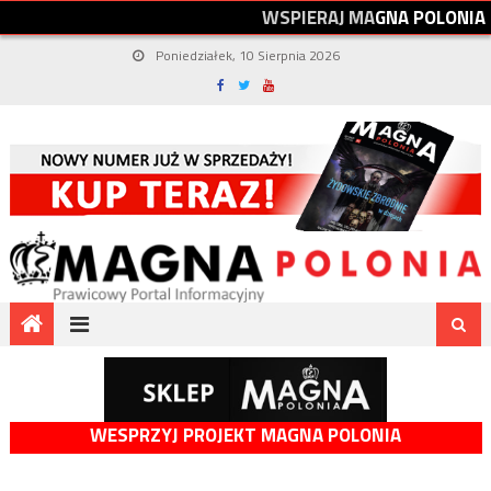
W
S
P
I
E
R
A
J
M
A
G
N
A
P
O
L
O
N
I
A
Poniedziałek, 10 Sierpnia 2026
WESPRZYJ PROJEKT MAGNA POLONIA