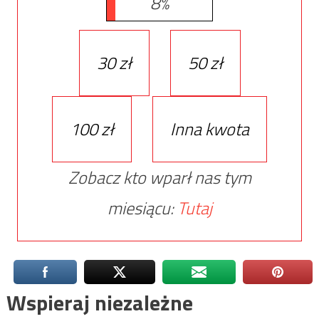
8%
30 zł
50 zł
100 zł
Inna kwota
Zobacz kto wparł nas tym
miesiącu:
Tutaj
Wspieraj niezależne