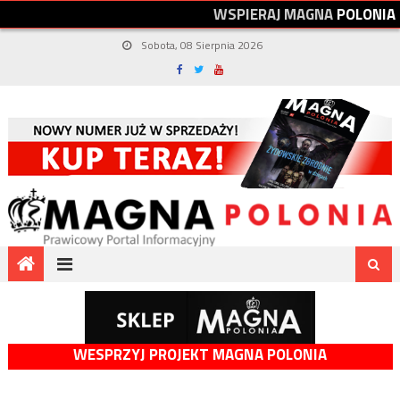
W
S
P
I
E
R
A
J
M
A
G
N
A
P
O
L
O
N
I
A
Sobota, 08 Sierpnia 2026
WESPRZYJ PROJEKT MAGNA POLONIA