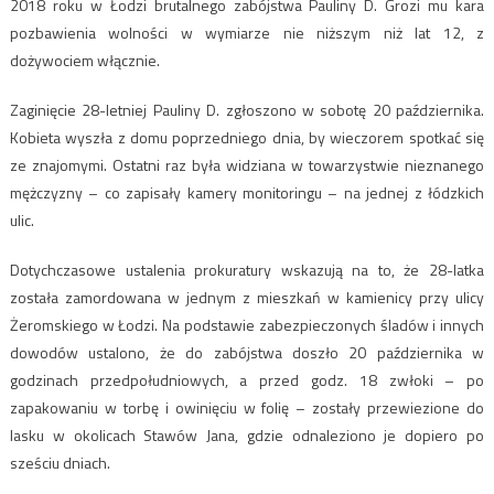
2018 roku w Łodzi brutalnego zabójstwa Pauliny D. Grozi mu kara
pozbawienia wolności w wymiarze nie niższym niż lat 12, z
dożywociem włącznie.
Zaginięcie 28-letniej Pauliny D. zgłoszono w sobotę 20 października.
Kobieta wyszła z domu poprzedniego dnia, by wieczorem spotkać się
ze znajomymi. Ostatni raz była widziana w towarzystwie nieznanego
mężczyzny – co zapisały kamery monitoringu – na jednej z łódzkich
ulic.
Dotychczasowe ustalenia prokuratury wskazują na to, że 28-latka
została zamordowana w jednym z mieszkań w kamienicy przy ulicy
Żeromskiego w Łodzi. Na podstawie zabezpieczonych śladów i innych
dowodów ustalono, że do zabójstwa doszło 20 października w
godzinach przedpołudniowych, a przed godz. 18 zwłoki – po
zapakowaniu w torbę i owinięciu w folię – zostały przewiezione do
lasku w okolicach Stawów Jana, gdzie odnaleziono je dopiero po
sześciu dniach.