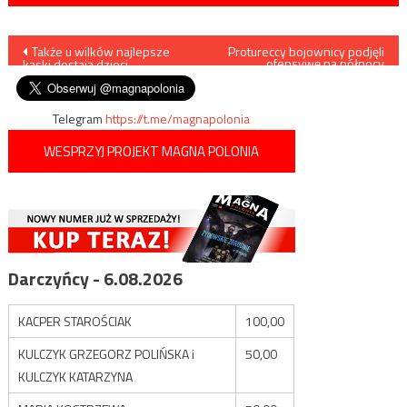
Nawigacja
Także u wilków najlepsze
Protureccy bojownicy podjęli
ofensywę na północy
kąski dostają dzieci
prowincji Hama i zdobyli dwa
wpisu
syryjskie miasta
Telegram
https://t.me/magnapolonia
WESPRZYJ PROJEKT MAGNA POLONIA
Darczyńcy - 6.08.2026
KACPER STAROŚCIAK
100,00
KULCZYK GRZEGORZ POLIŃSKA i
50,00
KULCZYK KATARZYNA