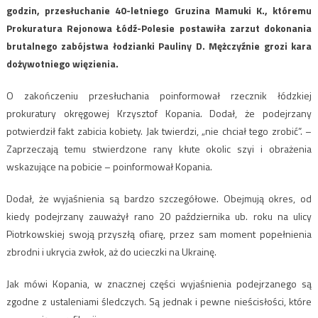
godzin, przesłuchanie 40-letniego Gruzina Mamuki K., któremu
Prokuratura Rejonowa Łódź-Polesie postawiła zarzut dokonania
brutalnego zabójstwa łodzianki Pauliny D. Mężczyźnie grozi kara
dożywotniego więzienia.
O zakończeniu przesłuchania poinformował rzecznik łódzkiej
prokuratury okręgowej Krzysztof Kopania. Dodał, że podejrzany
potwierdził fakt zabicia kobiety. Jak twierdzi, „nie chciał tego zrobić”. –
Zaprzeczają temu stwierdzone rany kłute okolic szyi i obrażenia
wskazujące na pobicie – poinformował Kopania.
Dodał, że wyjaśnienia są bardzo szczegółowe. Obejmują okres, od
kiedy podejrzany zauważył rano 20 października ub. roku na ulicy
Piotrkowskiej swoją przyszłą ofiarę, przez sam moment popełnienia
zbrodni i ukrycia zwłok, aż do ucieczki na Ukrainę.
Jak mówi Kopania, w znacznej części wyjaśnienia podejrzanego są
zgodne z ustaleniami śledczych. Są jednak i pewne nieścisłości, które