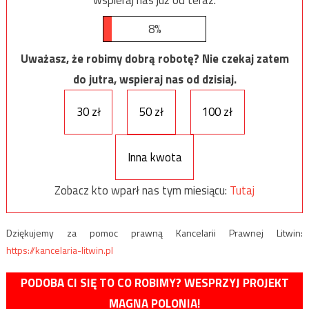
8%
Uważasz, że robimy dobrą robotę? Nie czekaj zatem
do jutra, wspieraj nas od dzisiaj.
30 zł
50 zł
100 zł
Inna kwota
Zobacz kto wparł nas tym miesiącu:
Tutaj
Dziękujemy za pomoc prawną Kancelarii Prawnej Litwin:
https://kancelaria-litwin.pl
PODOBA CI SIĘ TO CO ROBIMY? WESPRZYJ PROJEKT
MAGNA POLONIA!