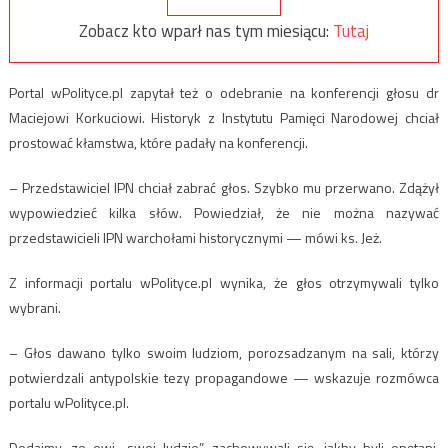
Zobacz kto wparł nas tym miesiącu:
Tutaj
Portal wPolityce.pl zapytał też o odebranie na konferencji głosu dr
Maciejowi Korkuciowi. Historyk z Instytutu Pamięci Narodowej chciał
prostować kłamstwa, które padały na konferencji.
– Przedstawiciel IPN chciał zabrać głos. Szybko mu przerwano. Zdążył
wypowiedzieć kilka słów. Powiedział, że nie można nazywać
przedstawicieli IPN warchołami historycznymi — mówi ks. Jeż.
Z informacji portalu wPolityce.pl wynika, że głos otrzymywali tylko
wybrani.
– Głos dawano tylko swoim ludziom, porozsadzanym na sali, którzy
potwierdzali antypolskie tezy propagandowe — wskazuje rozmówca
portalu wPolityce.pl.
Dodajmy, ze owi „swoi ludzie” zachowywali się, jakby byli opętani.