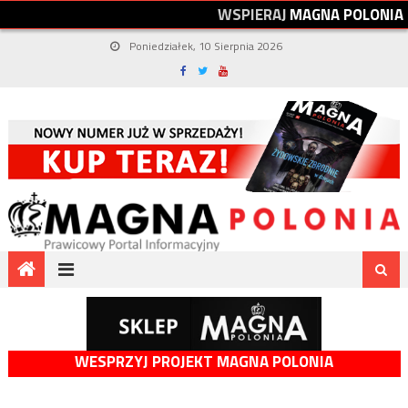
W
S
P
I
E
R
A
J
M
A
G
N
A
P
O
L
O
N
I
A
Poniedziałek, 10 Sierpnia 2026
WESPRZYJ PROJEKT MAGNA POLONIA