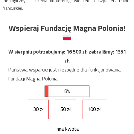
ideologiczny — ocenia konferencję wieloletni duszpasterz Polonii
francuskiej.
Wspieraj Fundację Magna Polonia!
W sierpniu potrzebujemy:
16 500
zł, zebraliśmy:
1351
zł.
Państwa wsparcie jest niezbędne dla funkcjonowania
Fundacji Magna Polonia.
8%
30 zł
50 zł
100 zł
Inna kwota