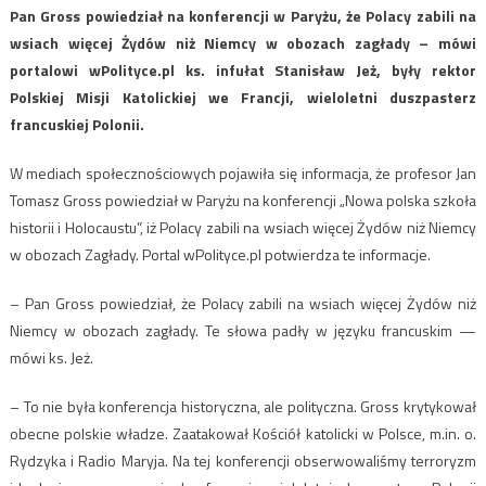
Pan Gross powiedział na konferencji w Paryżu, że Polacy zabili na
wsiach więcej Żydów niż Niemcy w obozach zagłady – mówi
portalowi wPolityce.pl ks. infułat Stanisław Jeż, były rektor
Polskiej Misji Katolickiej we Francji, wieloletni duszpasterz
francuskiej Polonii.
W mediach społecznościowych pojawiła się informacja, że profesor Jan
Tomasz Gross powiedział w Paryżu na konferencji „Nowa polska szkoła
historii i Holocaustu”, iż Polacy zabili na wsiach więcej Żydów niż Niemcy
w obozach Zagłady. Portal wPolityce.pl potwierdza te informacje.
– Pan Gross powiedział, że Polacy zabili na wsiach więcej Żydów niż
Niemcy w obozach zagłady. Te słowa padły w języku francuskim —
mówi ks. Jeż.
– To nie była konferencja historyczna, ale polityczna. Gross krytykował
obecne polskie władze. Zaatakował Kościół katolicki w Polsce, m.in. o.
Rydzyka i Radio Maryja. Na tej konferencji obserwowaliśmy terroryzm