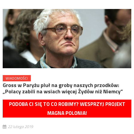
WIADOMOŚCI
Gross w Paryżu pluł na groby naszych przodków:
„Polacy zabili na wsiach więcej Żydów niż Niemcy”
PODOBA CI SIĘ TO CO ROBIMY? WESPRZYJ PROJEKT
MAGNA POLONIA!
22 lutego 2019