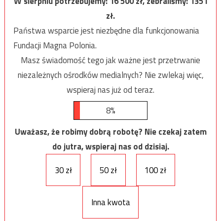
W sierpniu potrzebujemy:
16 500
zł, zebraliśmy:
1351
zł.
Państwa wsparcie jest niezbędne dla funkcjonowania
Fundacji Magna Polonia.
Masz świadomość tego jak ważne jest przetrwanie
niezależnych ośrodków medialnych? Nie zwlekaj więc,
wspieraj nas już od teraz.
8%
Uważasz, że robimy dobrą robotę? Nie czekaj zatem
do jutra, wspieraj nas od dzisiaj.
30 zł
50 zł
100 zł
Inna kwota