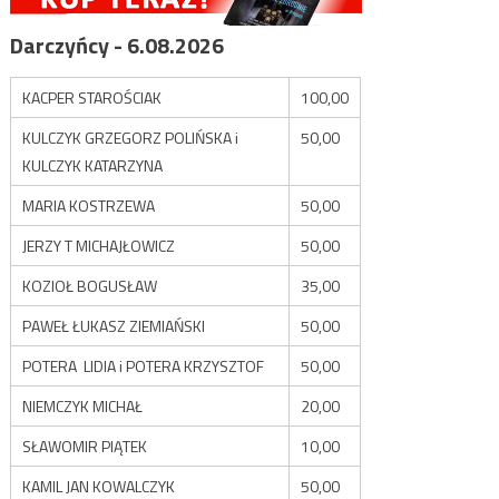
Darczyńcy - 6.08.2026
KACPER STAROŚCIAK
100,00
KULCZYK GRZEGORZ POLIŃSKA i
50,00
KULCZYK KATARZYNA
MARIA KOSTRZEWA
50,00
JERZY T MICHAJŁOWICZ
50,00
KOZIOŁ BOGUSŁAW
35,00
PAWEŁ ŁUKASZ ZIEMIAŃSKI
50,00
POTERA LIDIA i POTERA KRZYSZTOF
50,00
NIEMCZYK MICHAŁ
20,00
SŁAWOMIR PIĄTEK
10,00
KAMIL JAN KOWALCZYK
50,00