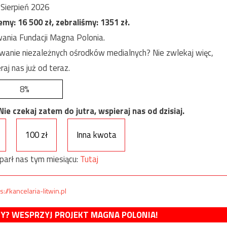
Sierpień 2026
jemy:
16 500
zł, zebraliśmy:
1351
zł.
ania Fundacji Magna Polonia.
anie niezależnych ośrodków medialnych? Nie zwlekaj więc,
raj nas już od teraz.
8%
e czekaj zatem do jutra, wspieraj nas od dzisiaj.
100 zł
Inna kwota
parł nas tym miesiącu:
Tutaj
s://kancelaria-litwin.pl
MY? WESPRZYJ PROJEKT MAGNA POLONIA!