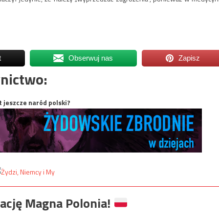
t
Obserwuj nas
Zapisz
nictwo:
t jeszcze naród polski?
ację Magna Polonia!