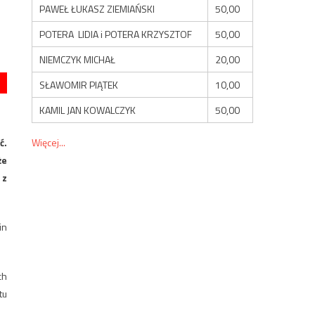
PAWEŁ ŁUKASZ ZIEMIAŃSKI
50,00
POTERA LIDIA i POTERA KRZYSZTOF
50,00
NIEMCZYK MICHAŁ
20,00
SŁAWOMIR PIĄTEK
10,00
KAMIL JAN KOWALCZYK
50,00
Więcej...
ć.
że
 z
in
ch
tu