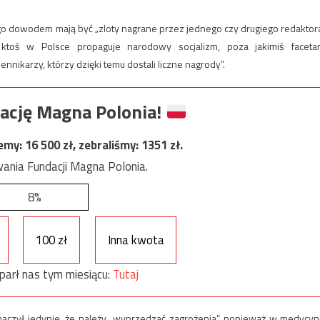
zego dowodem mają być „zloty nagrane przez jednego czy drugiego redaktora
 ktoś w Polsce propaguje narodowy socjalizm, poza jakimiś faceta
ikarzy, którzy dzięki temu dostali liczne nagrody”.
ację Magna Polonia!
jemy:
16 500
zł, zebraliśmy:
1351
zł.
ania Fundacji Magna Polonia.
8%
100 zł
Inna kwota
parł nas tym miesiącu:
Tutaj
aczył jedynie, że należy „wyprzedzać zagrożenia”, ponieważ w medycyn