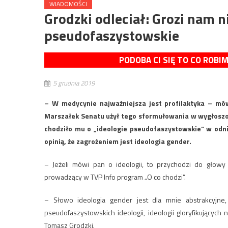
WIADOMOŚCI
Grodzki odleciał: Grozi nam n
pseudofaszystowskie
PODOBA CI SIĘ TO CO ROBI
5 grudnia 2019
– W medycynie najważniejsza jest profilaktyka – mów
Marszałek Senatu użył tego sformułowania w wygłoszon
chodziło mu o „ideologie pseudofaszystowskie” w odnies
opinią, że zagrożeniem jest ideologia gender.
– Jeżeli mówi pan o ideologii, to przychodzi do głowy
prowadzący w TVP Info program „O co chodzi”.
– Słowo ideologia gender jest dla mnie abstrakcyjne,
pseudofaszystowskich ideologii, ideologii gloryfikującyc
Tomasz Grodzki.