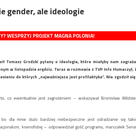
ie gender, ale ideologie
MY? WESPRZYJ PROJEKT MAGNA POLONIA!
ił Tomasz Grodzki pytany o ideologie, które miałyby nam zagraża
ym w listopadzie orędziu. Teraz w rozmowie z TVP Info tłumaczył, 
ieniu do których „najważniejsza jest profilaktyka”. Nie zgodził się
 to, co ewentualnie jest zagrożeniem – wskazywał Bronisław Wildste
 bo dla mnie dużo bardziej niebezpieczne jest odradzanie się taki
h nacjonalizm, ksenofobię – odpowiedział gość programu, marszałek Sena