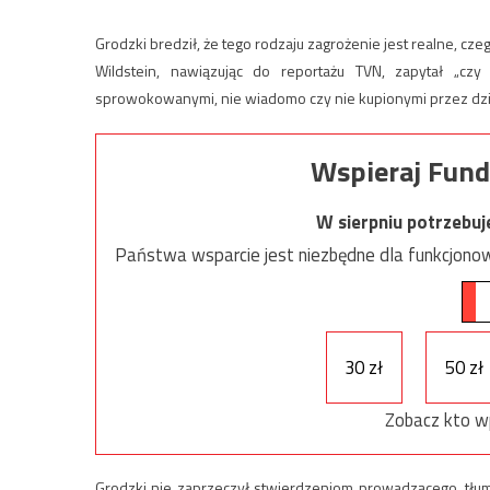
Grodzki bredził, że tego rodzaju zagrożenie jest realne, c
Wildstein, nawiązując do reportażu TVN, zapytał „czy
sprowokowanymi, nie wiadomo czy nie kupionymi przez dzienn
Wspieraj Fund
W sierpniu potrzebu
Państwa wsparcie jest niezbędne dla funkcjonow
30 zł
50 zł
Zobacz kto w
Grodzki nie zaprzeczył stwierdzeniom prowadzącego, tłum