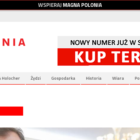
W
S
P
I
E
R
A
J
M
A
G
N
A
P
O
L
O
N
I
A
& Holocher
Żydzi
Gospodarka
Historia
Wiara
Po