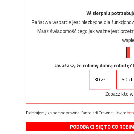
W sierpniu potrzebu
Państwa wsparcie jest niezbędne dla funkcjonow
Masz świadomość tego jak ważne jest przetrw
wspie
Uważasz, że robimy dobrą robotę? Ni
30 zł
50 zł
Zobacz kto w
Dziękujemy za pomoc prawną Kancelarii Prawnej Litwin:
http
PODOBA CI SIĘ TO CO ROBI