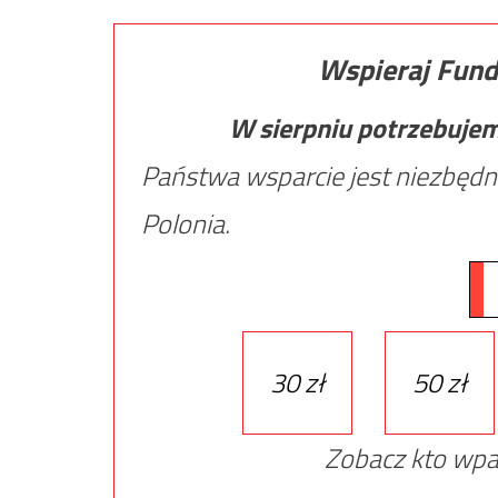
Wspieraj Fund
W sierpniu potrzebuje
Państwa wsparcie jest niezbędn
Polonia.
30 zł
50 zł
Zobacz kto wpa