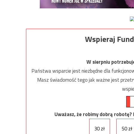
Wspieraj Fund
W sierpniu potrzebu
Państwa wsparcie jest niezbędne dla funkcjonow
Masz świadomość tego jak ważne jest przetrw
wspie
Uważasz, że robimy dobrą robotę? Ni
30 zł
50 zł