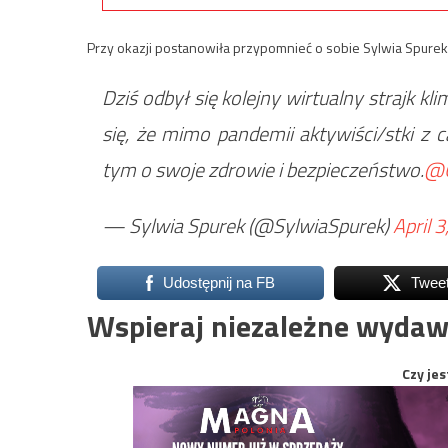
Przy okazji postanowiła przypomnieć o sobie Sylwia Spurek
Dziś odbył się kolejny wirtualny strajk k
się, że mimo pandemii aktywiści/stki z 
tym o swoje zdrowie i bezpieczeństwo.
@G
— Sylwia Spurek (@SylwiaSpurek)
April 
Udostępnij na FB
Twee
Wspieraj niezależne wydaw
Czy jes