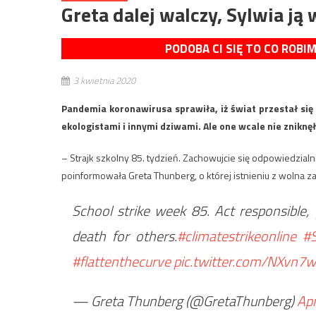
Greta dalej walczy, Sylwia ją
PODOBA CI SIĘ TO CO ROBI
3 kwietnia 2020
Pandemia koronawirusa sprawiła, iż świat przestał si
ekologistami i innymi dziwami. Ale one wcale nie zniknę
– Strajk szkolny 85. tydzień. Zachowujcie się odpowiedzialn
poinformowała Greta Thunberg, o której istnieniu z wolna z
School strike week 85. Act responsible,
death for others.
#climatestrikeonline
#
#flattenthecurve
pic.twitter.com/NXvn7
— Greta Thunberg (@GretaThunberg)
Apr