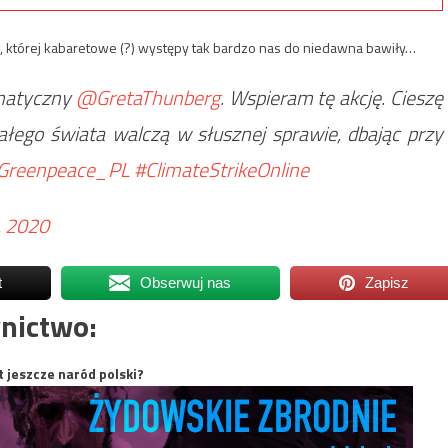
, której kabaretowe (?) występy tak bardzo nas do niedawna bawiły…
limatyczny
@GretaThunberg
. Wspieram tę akcję. Cieszę
całego świata walczą w słusznej sprawie, dbając przy
reenpeace_PL
#ClimateStrikeOnline
3, 2020
t
Obserwuj nas
Zapisz
nictwo:
t jeszcze naród polski?