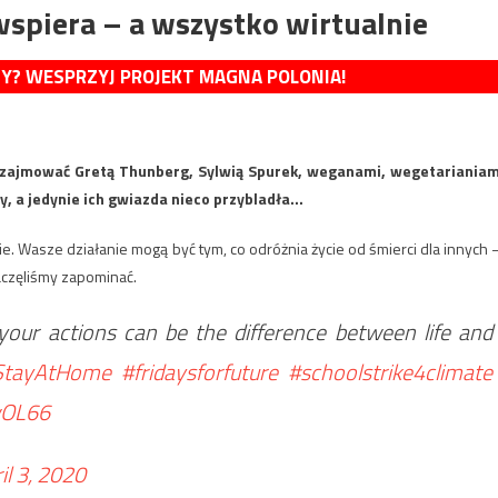
 wspiera – a wszystko wirtualnie
MY? WESPRZYJ PROJEKT MAGNA POLONIA!
ę zajmować Gretą Thunberg, Sylwią Spurek, weganami, wegetarianiam
ły, a jedynie ich gwiazda nieco przybladła…
ie. Wasze działanie mogą być tym, co odróżnia życie od śmierci dla innych
aczęliśmy zapominać.
 your actions can be the difference between life and
StayAtHome
#fridaysforfuture
#schoolstrike4climate
wOL66
il 3, 2020