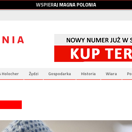
W
S
P
I
E
R
A
J
M
A
G
N
A
P
O
L
O
N
I
A
& Holocher
Żydzi
Gospodarka
Historia
Wiara
Po