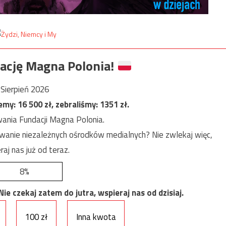
ację Magna Polonia!
Sierpień 2026
jemy:
16 500
zł, zebraliśmy:
1351
zł.
ania Fundacji Magna Polonia.
anie niezależnych ośrodków medialnych? Nie zwlekaj więc,
raj nas już od teraz.
8%
e czekaj zatem do jutra, wspieraj nas od dzisiaj.
100 zł
Inna kwota