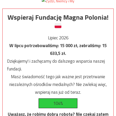
Wspieraj Fundację Magna Polonia!
Lipiec 2026
W lipcu potrzebowaliśmy:
15 000
zł, zebraliśmy:
15
633,5
zł.
Dziękujemy! i zachęcamy do dalszego wsparcia naszej
fundacji.
Masz świadomość tego jak ważne jest przetrwanie
niezależnych ośrodków medialnych? Nie zwlekaj więc,
wspieraj nas już od teraz.
104%
Uważasz, że robimy dobrą robotę? Nie czekaj zatem