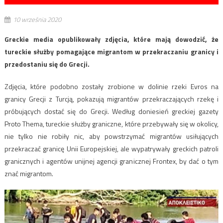
10 września 2020
Greckie media opublikowały zdjęcia, które mają dowodzić, że
tureckie służby pomagające migrantom w przekraczaniu granicy i
przedostaniu się do Grecji.
Zdjęcia, które podobno zostały zrobione w dolinie rzeki Evros na
granicy Grecji z Turcją, pokazują migrantów przekraczających rzekę i
próbujących dostać się do Grecji. Według doniesień greckiej gazety
Proto Thema, tureckie służby graniczne, które przebywały się w okolicy,
nie tylko nie robiły nic, aby powstrzymać migrantów usiłujących
przekraczać granicę Unii Europejskiej, ale wypatrywały greckich patroli
granicznych i agentów unijnej agencji granicznej Frontex, by dać o tym
znać migrantom.