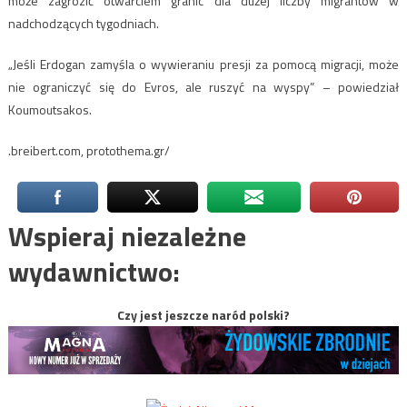
może zagrozić otwarciem granic dla dużej liczby migrantów w
nadchodzących tygodniach.
„Jeśli Erdogan zamyśla o wywieraniu presji za pomocą migracji, może
nie ograniczyć się do Evros, ale ruszyć na wyspy” – powiedział
Koumoutsakos.
.breibert.com, protothema.gr/
Wspieraj niezależne
wydawnictwo:
Czy jest jeszcze naród polski?