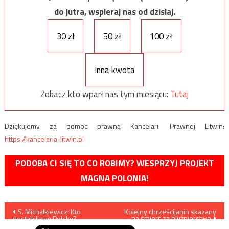
do jutra, wspieraj nas od dzisiaj.
30 zł
50 zł
100 zł
Inna kwota
Zobacz kto wparł nas tym miesiącu:
Tutaj
Dziękujemy za pomoc prawną Kancelarii Prawnej Litwin:
https://kancelaria-litwin.pl
PODOBA CI SIĘ TO CO ROBIMY? WESPRZYJ PROJEKT
MAGNA POLONIA!
Nawigacja
S. Michalkiewicz: Kto
Kolejny chrześcijanin skazany
na śmierć za bluźnierstwo
destabilizuję Polskę?