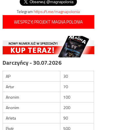
wpisu
Telegram
https://t.me/magnapolonia
WESPRZYJ PROJEKT MAGNA POLONIA
Darczyńcy - 30.07.2026
AP
30
Artur
70
Anonim
100
Anonim
200
Arleta
90
Piotr
500