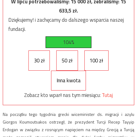
W lipcu potrzebowaliśmy:
15 000
zł, zebraliśmy:
15
633,5
zł.
Dziękujemy! i zachęcamy do dalszego wsparcia naszej
fundacji.
104%
30 zł
50 zł
100 zł
Inna kwota
Zobacz kto wparł nas tym miesiącu:
Tutaj
Na początku tego tygodnia grecki wiceminister ds. migracji i azylu
Giorgos Koumoutsakos ostrzegł, że prezydent Turcji Recep Tayyip
Erdogan w związku z rosnącym napięciem na między Grecją a Turcją