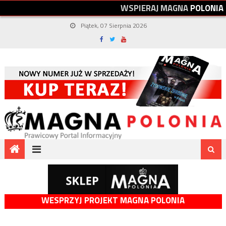
W
S
P
I
E
R
A
J
M
A
G
N
A
P
O
L
O
N
I
A
Piątek, 07 Sierpnia 2026
WESPRZYJ PROJEKT MAGNA POLONIA