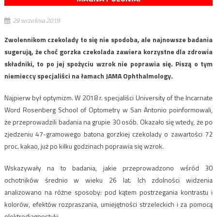
29 września 2019
Zwolennikom czekolady to się nie spodoba, ale najnowsze badania
sugerują, że choć gorzka czekolada zawiera korzystne dla zdrowia
składniki, to po jej spożyciu wzrok nie poprawia się. Piszą o tym
niemieccy specjaliści na łamach JAMA Ophthalmology.
Najpierw był optymizm. W 2018 r. specjaliści University of the Incarnate
Word Rosenberg School of Optometry w San Antonio poinformowali,
że przeprowadzili badania na grupie 30 osób. Okazało się wtedy, że po
zjedzeniu 47-gramowego batona gorzkiej czekolady o zawartości 72
proc. kakao, już po kilku godzinach poprawia się wzrok.
Wskazywały na to badania, jakie przeprowadzono wśród 30
ochotników średnio w wieku 26 lat. Ich zdolności widzenia
analizowano na różne sposoby: pod kątem postrzegania kontrastu i
kolorów, efektów rozpraszania, umiejętności strzeleckich i za pomocą
elektrodiagnostyki.