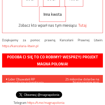
Inna kwota
Zobacz kto wparł nas tym miesiącu:
Tutaj
Dziękujemy za pomoc prawną Kancelarii Prawnej Litwin:
https://kancelaria-litwin.pl
PODOBA CI SIĘ TO CO ROBIMY? WESPRZYJ PROJEKT
MAGNA POLONIA!
Nawigacja
Lider Obywateli RP
25 milionów dolarów na
finansowanie grup
opowiada się za legalizacją
aktywistów klimatycznych od
wpisu
aborcji nawet w ósmym czy
Sorosa
dziewiątym miesiącu ciąży
Telegram
https://t.me/magnapolonia