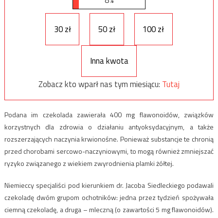
30 zł
50 zł
100 zł
Inna kwota
Zobacz kto wparł nas tym miesiącu:
Tutaj
Podana im czekolada zawierała 400 mg flawonoidów, związków
korzystnych dla zdrowia o działaniu antyoksydacyjnym, a także
rozszerzających naczynia krwionośne. Ponieważ substancje te chronią
przed chorobami sercowo-naczyniowymi, to mogą również zmniejszać
ryzyko związanego z wiekiem zwyrodnienia plamki żółtej.
Niemieccy specjaliści pod kierunkiem dr. Jacoba Siedleckiego podawali
czekoladę dwóm grupom ochotników: jedna przez tydzień spożywała
ciemną czekoladę, a druga – mleczną (o zawartości 5 mg flawonoidów).