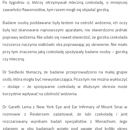
Po tygodniu ci, którzy otrzymywali mleczną czekoladę, o mniejszej
zawartości flawonoidów, tym razem mogli się objadać gorzką.
Badane osoby poddawane były testom na ostrość widzenia, ich oczy
były też skanowane najnowszymi aparatami, nie stwierdzono jednak
poprawy widzenia. Nie udało się nawet stwierdzić, że gorzka czekolada
rozszerza naczynia siatkówki oka poprawiając jej ukrwienie. Nie miało
przy tym znaczenia jaką czekoladę spożywały badane osoby – gorzką
czy mleczną.
Dr Siedlecki tłumaczy, że badanie przeprowadzono na małej grupie
osób, która mogła być niewystarczająca. Poza tym nie można wykluczyć
– dodaje – że spożywanie czekolady w dłuższym okresie może
korzystnie wpływać na zdolność widzenia.
Dr Gareth Lema z New York Eye and Ear Infirmary of Mount Sinai w
rozmowie z Reutersem zażartował, że lubi czekoladę i jest
rozczarowany wynikami badań specjalistów z Monachium. Jego
zdaniem, w obu badaniach wzięto pod uwagę zbyt krótki okres