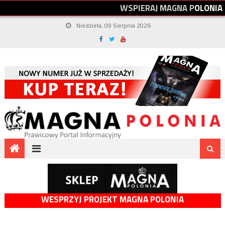
W
S
P
I
E
R
A
J
M
A
G
N
A
P
O
L
O
N
I
A
Niedziela, 09 Sierpnia 2026
WESPRZYJ PROJEKT MAGNA POLONIA