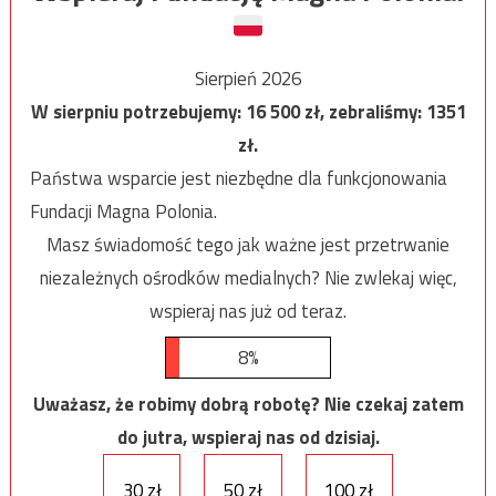
Sierpień 2026
W sierpniu potrzebujemy:
16 500
zł, zebraliśmy:
1351
zł.
Państwa wsparcie jest niezbędne dla funkcjonowania
Fundacji Magna Polonia.
Masz świadomość tego jak ważne jest przetrwanie
niezależnych ośrodków medialnych? Nie zwlekaj więc,
wspieraj nas już od teraz.
8%
Uważasz, że robimy dobrą robotę? Nie czekaj zatem
do jutra, wspieraj nas od dzisiaj.
30 zł
50 zł
100 zł