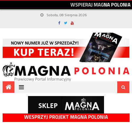
W
S
P
I
E
R
A
J
M
A
G
N
A
P
O
L
O
N
I
A
Sobota, 08 Sierpnia 2026
WESPRZYJ PROJEKT MAGNA POLONIA