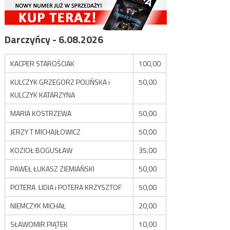
Darczyńcy - 6.08.2026
KACPER STAROŚCIAK
100,00
KULCZYK GRZEGORZ POLIŃSKA i
50,00
KULCZYK KATARZYNA
MARIA KOSTRZEWA
50,00
JERZY T MICHAJŁOWICZ
50,00
KOZIOŁ BOGUSŁAW
35,00
PAWEŁ ŁUKASZ ZIEMIAŃSKI
50,00
POTERA LIDIA i POTERA KRZYSZTOF
50,00
NIEMCZYK MICHAŁ
20,00
SŁAWOMIR PIĄTEK
10,00