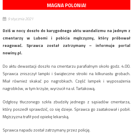
MAGNA POLONIA!
9 stycznia 2021
Dziś w nocy doszło do karygodnego aktu wandalizmu na jednym z
cmentarzy w Lubomi i pobicia mężczyzny, który próbował
reagować. Sprawca został zatrzymany – informuje portal
nowiny.pl.
Do aktu dewastacji doszło na cmentarzu parafialnym około godz. 4.00.
Sprawca zniszczył lampki i świąteczne stroiki na kilkunastu grobach.
Miał również skakać po nagrobkach. Część lampek i wyposażenia
nagrobków, w tym krzyże, wyrzucił na ul. Tartakową.
Odgłosy tłuczonego szkła zbudziły jednego z sąsiadów cmentarza,
który poszedł sprawdzić, co się dzieje. Sprawca go zaatakował i pobił.
Mężczyzna trafił pod opiekę lekarską.
Sprawca napadu został zatrzymany przez policję.