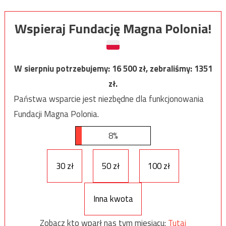
Wspieraj Fundację Magna Polonia!
W sierpniu potrzebujemy:
16 500
zł, zebraliśmy:
1351
zł.
Państwa wsparcie jest niezbędne dla funkcjonowania
Fundacji Magna Polonia.
8%
30 zł
50 zł
100 zł
Inna kwota
Zobacz kto wparł nas tym miesiącu:
Tutaj