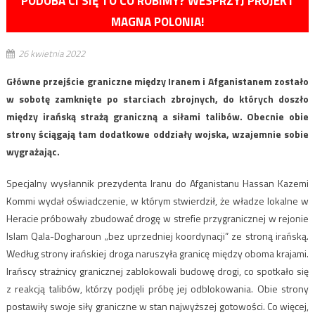
PODOBA CI SIĘ TO CO ROBIMY? WESPRZYJ PROJEKT
MAGNA POLONIA!
26 kwietnia 2022
Główne przejście graniczne między Iranem i Afganistanem zostało
w sobotę zamknięte po starciach zbrojnych, do których doszło
między irańską strażą graniczną a siłami talibów. Obecnie obie
strony ściągają tam dodatkowe oddziały wojska, wzajemnie sobie
wygrażając.
Specjalny wysłannik prezydenta Iranu do Afganistanu Hassan Kazemi
Kommi wydał oświadczenie, w którym stwierdził, że władze lokalne w
Heracie próbowały zbudować drogę w strefie przygranicznej w rejonie
Islam Qala-Dogharoun „bez uprzedniej koordynacji” ze stroną irańską.
Według strony irańskiej droga naruszyła granicę między oboma krajami.
Irańscy strażnicy granicznej zablokowali budowę drogi, co spotkało się
z reakcją talibów, którzy podjęli próbę jej odblokowania. Obie strony
postawiły swoje siły graniczne w stan najwyższej gotowości. Co więcej,