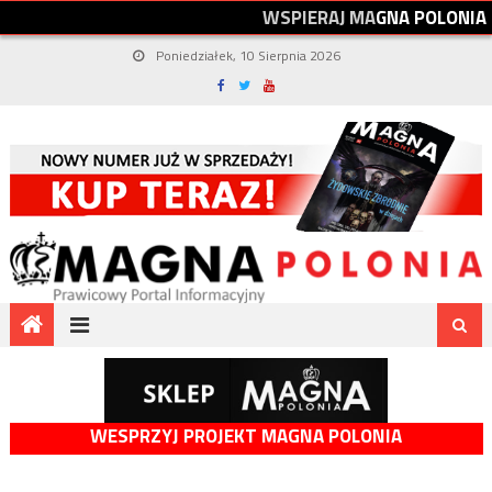
W
S
P
I
E
R
A
J
M
A
G
N
A
P
O
L
O
N
I
A
Poniedziałek, 10 Sierpnia 2026
WESPRZYJ PROJEKT MAGNA POLONIA