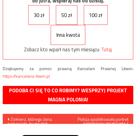
do jutra, wspieraj nas od dzisiaj.
30 zł
50 zł
100 zł
Inna kwota
Zobacz kto wparł nas tym miesiącu:
Tutaj
Dziękujemy za pomoc prawną Kancelarii Prawnej Litwin:
https://kancelaria-litwin.pl
PODOBA CI SIĘ TO CO ROBIMY? WESPRZYJ PROJEKT
MAGNA POLONIA!
Nawigacja
Żołnierz, którego żona
Policja opublikowała portret
pamięciowy gwałciciela z
namawiała, by gwałcił
Sosnowca
wpisu
Ukrainki, dostał się do
ukraińskiej niewoli?