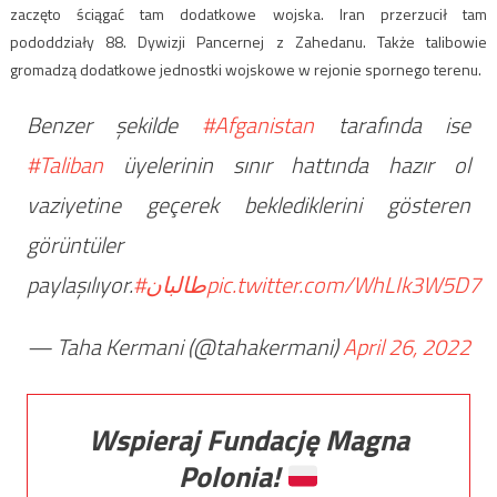
zaczęto ściągać tam dodatkowe wojska. Iran przerzucił tam
pododdziały 88. Dywizji Pancernej z Zahedanu. Także talibowie
gromadzą dodatkowe jednostki wojskowe w rejonie spornego terenu.
Benzer şekilde
#Afganistan
tarafında ise
#Taliban
üyelerinin sınır hattında hazır ol
vaziyetine geçerek beklediklerini gösteren
görüntüler
paylaşılıyor.
#طالبان
pic.twitter.com/WhLIk3W5D7
— Taha Kermani (@tahakermani)
April 26, 2022
Wspieraj Fundację Magna
Polonia!