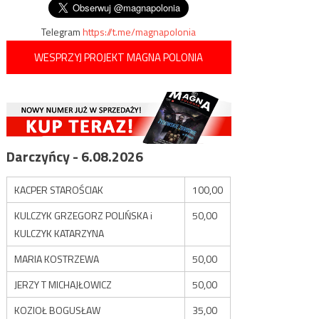
Telegram
https://t.me/magnapolonia
WESPRZYJ PROJEKT MAGNA POLONIA
Darczyńcy - 6.08.2026
KACPER STAROŚCIAK
100,00
KULCZYK GRZEGORZ POLIŃSKA i
50,00
KULCZYK KATARZYNA
MARIA KOSTRZEWA
50,00
JERZY T MICHAJŁOWICZ
50,00
KOZIOŁ BOGUSŁAW
35,00