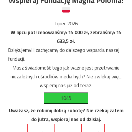
Wspieraj Fundację Magna Polonia!
Lipiec 2026
W lipcu potrzebowaliśmy:
15 000
zł, zebraliśmy:
15
633,5
zł.
Dziękujemy! i zachęcamy do dalszego wsparcia naszej
fundacji.
Masz świadomość tego jak ważne jest przetrwanie
niezależnych ośrodków medialnych? Nie zwlekaj więc,
wspieraj nas już od teraz.
104%
Uważasz, że robimy dobrą robotę? Nie czekaj zatem
do jutra, wspieraj nas od dzisiaj.