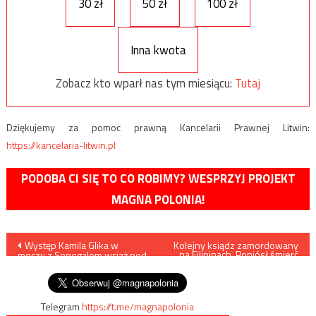
30 zł
50 zł
100 zł
Inna kwota
Zobacz kto wparł nas tym miesiącu:
Tutaj
Dziękujemy za pomoc prawną Kancelarii Prawnej Litwin:
https://kancelaria-litwin.pl
PODOBA CI SIĘ TO CO ROBIMY? WESPRZYJ PROJEKT
MAGNA POLONIA!
Nawigacja
Występ Kamila Glika w
Kolejny ksiądz zamordowany
na Filipinach. Poniósł śmierć
meczu z Senegalem wciąż pod
na stopniach ołtarza
wpisu
znakiem zapytania
Telegram
https://t.me/magnapolonia