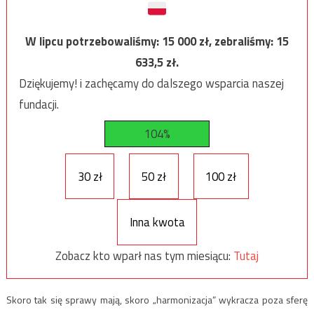
W lipcu potrzebowaliśmy:
15 000
zł, zebraliśmy:
15
633,5
zł.
Dziękujemy! i zachęcamy do dalszego wsparcia naszej
fundacji.
104%
30 zł
50 zł
100 zł
Inna kwota
Zobacz kto wparł nas tym miesiącu:
Tutaj
Skoro tak się sprawy mają, skoro „harmonizacja” wykracza poza sferę