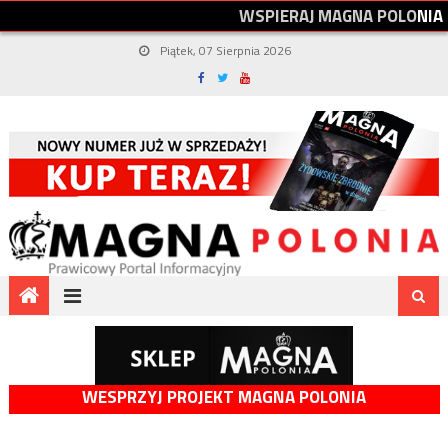
W
S
P
I
E
R
A
J
M
A
G
N
A
P
O
L
O
N
I
A
Piątek, 07 Sierpnia 2026
WESPRZYJ PROJEKT MAGNA POLONIA