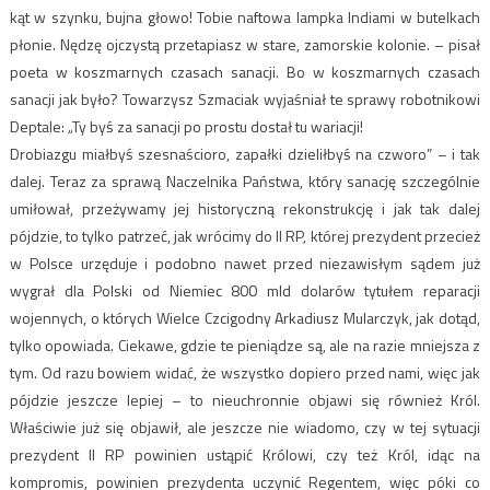
kąt w szynku, bujna głowo! Tobie naftowa lampka Indiami w butelkach
płonie. Nędzę ojczystą przetapiasz w stare, zamorskie kolonie. – pisał
poeta w koszmarnych czasach sanacji. Bo w koszmarnych czasach
sanacji jak było? Towarzysz Szmaciak wyjaśniał te sprawy robotnikowi
Deptale: „Ty byś za sanacji po prostu dostał tu wariacji!
Drobiazgu miałbyś szesnaścioro, zapałki dzieliłbyś na czworo” – i tak
dalej. Teraz za sprawą Naczelnika Państwa, który sanację szczególnie
umiłował, przeżywamy jej historyczną rekonstrukcję i jak tak dalej
pójdzie, to tylko patrzeć, jak wrócimy do II RP, której prezydent przecież
w Polsce urzęduje i podobno nawet przed niezawisłym sądem już
wygrał dla Polski od Niemiec 800 mld dolarów tytułem reparacji
wojennych, o których Wielce Czcigodny Arkadiusz Mularczyk, jak dotąd,
tylko opowiada. Ciekawe, gdzie te pieniądze są, ale na razie mniejsza z
tym. Od razu bowiem widać, że wszystko dopiero przed nami, więc jak
pójdzie jeszcze lepiej – to nieuchronnie objawi się również Król.
Właściwie już się objawił, ale jeszcze nie wiadomo, czy w tej sytuacji
prezydent II RP powinien ustąpić Królowi, czy też Król, idąc na
kompromis, powinien prezydenta uczynić Regentem, więc póki co