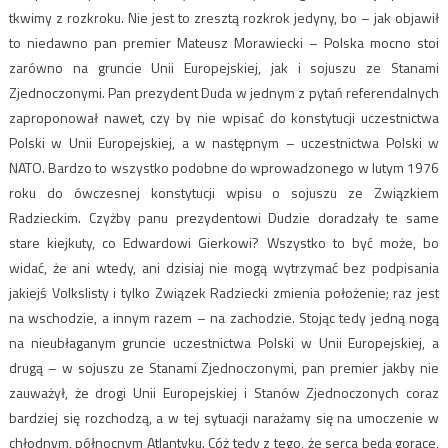
tkwimy z rozkroku. Nie jest to zresztą rozkrok jedyny, bo – jak objawił
to niedawno pan premier Mateusz Morawiecki – Polska mocno stoi
zarówno na gruncie Unii Europejskiej, jak i sojuszu ze Stanami
Zjednoczonymi. Pan prezydent Duda w jednym z pytań referendalnych
zaproponował nawet, czy by nie wpisać do konstytucji uczestnictwa
Polski w Unii Europejskiej, a w następnym – uczestnictwa Polski w
NATO. Bardzo to wszystko podobne do wprowadzonego w lutym 1976
roku do ówczesnej konstytucji wpisu o sojuszu ze Związkiem
Radzieckim. Czyżby panu prezydentowi Dudzie doradzały te same
stare kiejkuty, co Edwardowi Gierkowi? Wszystko to być może, bo
widać, że ani wtedy, ani dzisiaj nie mogą wytrzymać bez podpisania
jakiejś Volkslisty i tylko Związek Radziecki zmienia położenie; raz jest
na wschodzie, a innym razem – na zachodzie. Stojąc tedy jedną nogą
na nieubłaganym gruncie uczestnictwa Polski w Unii Europejskiej, a
drugą – w sojuszu ze Stanami Zjednoczonymi, pan premier jakby nie
zauważył, że drogi Unii Europejskiej i Stanów Zjednoczonych coraz
bardziej się rozchodzą, a w tej sytuacji narażamy się na umoczenie w
chłodnym, północnym Atlantyku. Cóż tedy z tego, że serca będą gorące,