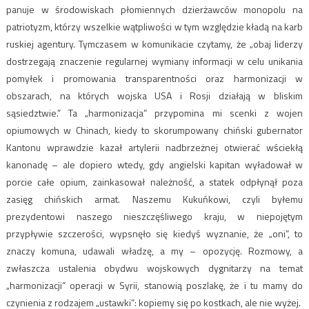
panuje w środowiskach płomiennych dzierżawców monopolu na
patriotyzm, którzy wszelkie wątpliwości w tym względzie kładą na karb
ruskiej agentury. Tymczasem w komunikacie czytamy, że „obaj liderzy
dostrzegają znaczenie regularnej wymiany informacji w celu unikania
pomyłek i promowania transparentności oraz harmonizacji w
obszarach, na których wojska USA i Rosji działają w bliskim
sąsiedztwie.” Ta „harmonizacja” przypomina mi scenki z wojen
opiumowych w Chinach, kiedy to skorumpowany chiński gubernator
Kantonu wprawdzie kazał artylerii nadbrzeżnej otwierać wściekłą
kanonadę – ale dopiero wtedy, gdy angielski kapitan wyładował w
porcie całe opium, zainkasował należność, a statek odpłynął poza
zasięg chińskich armat. Naszemu Kukuńkowi, czyli byłemu
prezydentowi naszego nieszczęśliwego kraju, w niepojętym
przypływie szczerości, wypsnęło się kiedyś wyznanie, że „oni”, to
znaczy komuna, udawali władzę, a my – opozycję. Rozmowy, a
zwłaszcza ustalenia obydwu wojskowych dygnitarzy na temat
„harmonizacji” operacji w Syrii, stanowią poszlakę, że i tu mamy do
czynienia z rodzajem „ustawki”: kopiemy się po kostkach, ale nie wyżej.