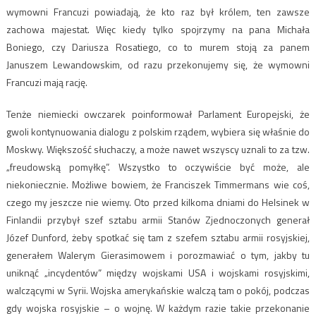
wymowni Francuzi powiadają, że kto raz był królem, ten zawsze
zachowa majestat. Więc kiedy tylko spojrzymy na pana Michała
Boniego, czy Dariusza Rosatiego, co to murem stoją za panem
Januszem Lewandowskim, od razu przekonujemy się, że wymowni
Francuzi mają rację.
Tenże niemiecki owczarek poinformował Parlament Europejski, że
gwoli kontynuowania dialogu z polskim rządem, wybiera się właśnie do
Moskwy. Większość słuchaczy, a może nawet wszyscy uznali to za tzw.
„freudowską pomyłkę”. Wszystko to oczywiście być może, ale
niekoniecznie. Możliwe bowiem, że Franciszek Timmermans wie coś,
czego my jeszcze nie wiemy. Oto przed kilkoma dniami do Helsinek w
Finlandii przybył szef sztabu armii Stanów Zjednoczonych generał
Józef Dunford, żeby spotkać się tam z szefem sztabu armii rosyjskiej,
generałem Walerym Gierasimowem i porozmawiać o tym, jakby tu
uniknąć „incydentów” między wojskami USA i wojskami rosyjskimi,
walczącymi w Syrii. Wojska amerykańskie walczą tam o pokój, podczas
gdy wojska rosyjskie – o wojnę. W każdym razie takie przekonanie