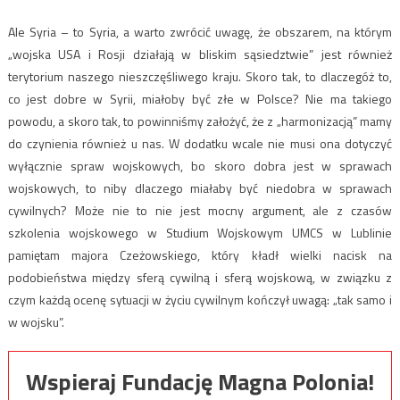
Ale Syria – to Syria, a warto zwrócić uwagę, że obszarem, na którym
„wojska USA i Rosji działają w bliskim sąsiedztwie” jest również
terytorium naszego nieszczęśliwego kraju. Skoro tak, to dlaczegóż to,
co jest dobre w Syrii, miałoby być złe w Polsce? Nie ma takiego
powodu, a skoro tak, to powinniśmy założyć, że z „harmonizacją” mamy
do czynienia również u nas. W dodatku wcale nie musi ona dotyczyć
wyłącznie spraw wojskowych, bo skoro dobra jest w sprawach
wojskowych, to niby dlaczego miałaby być niedobra w sprawach
cywilnych? Może nie to nie jest mocny argument, ale z czasów
szkolenia wojskowego w Studium Wojskowym UMCS w Lublinie
pamiętam majora Czeżowskiego, który kładł wielki nacisk na
podobieństwa między sferą cywilną i sferą wojskową, w związku z
czym każdą ocenę sytuacji w życiu cywilnym kończył uwagą: „tak samo i
w wojsku”.
Wspieraj Fundację Magna Polonia!