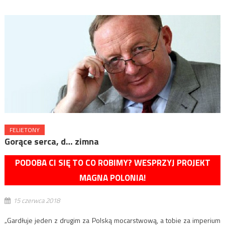
FELIETONY
Gorące serca, d… zimna
PODOBA CI SIĘ TO CO ROBIMY? WESPRZYJ PROJEKT
MAGNA POLONIA!
15 czerwca 2018
„Gardłuje jeden z drugim za Polską mocarstwową, a tobie za imperium