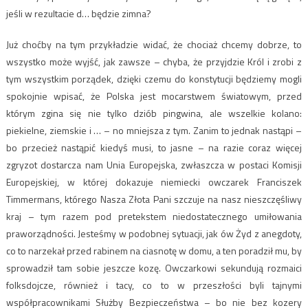
jeśli w rezultacie d… będzie zimna?
Już choćby na tym przykładzie widać, że chociaż chcemy dobrze, to
wszystko może wyjść, jak zawsze – chyba, że przyjdzie Król i zrobi z
tym wszystkim porządek, dzięki czemu do konstytucji będziemy mogli
spokojnie wpisać, że Polska jest mocarstwem światowym, przed
którym zgina się nie tylko dziób pingwina, ale wszelkie kolano:
piekielne, ziemskie i … – no mniejsza z tym. Zanim to jednak nastąpi –
bo przecież nastąpić kiedyś musi, to jasne – na razie coraz więcej
zgryzot dostarcza nam Unia Europejska, zwłaszcza w postaci Komisji
Europejskiej, w której dokazuje niemiecki owczarek Franciszek
Timmermans, którego Nasza Złota Pani szczuje na nasz nieszczęśliwy
kraj – tym razem pod pretekstem niedostatecznego umiłowania
praworządności. Jesteśmy w podobnej sytuacji, jak ów Żyd z anegdoty,
co to narzekał przed rabinem na ciasnotę w domu, a ten poradził mu, by
sprowadził tam sobie jeszcze kozę. Owczarkowi sekundują rozmaici
folksdojcze, również i tacy, co to w przeszłości byli tajnymi
współpracownikami Służby Bezpieczeństwa – bo nie bez kozery