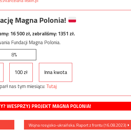
s://kancelaria-litwin.pl
ację Magna Polonia!
jemy:
16 500
zł, zebraliśmy:
1351
zł.
ania Fundacji Magna Polonia.
8%
100 zł
Inna kwota
parł nas tym miesiącu:
Tutaj
MY? WESPRZYJ PROJEKT MAGNA POLONIA!
Wojna rosyjsko-ukraińska. Raport z frontu (16.08.2023)