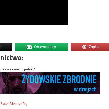
t
Obserwuj nas
Zapisz
nictwo:
t jeszcze naród polski?