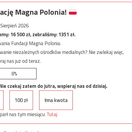
ację Magna Polonia!
Sierpień 2026
jemy:
16 500
zł, zebraliśmy:
1351
zł.
ania Fundacji Magna Polonia.
anie niezależnych ośrodków medialnych? Nie zwlekaj więc,
raj nas już od teraz.
8%
e czekaj zatem do jutra, wspieraj nas od dzisiaj.
100 zł
Inna kwota
parł nas tym miesiącu:
Tutaj