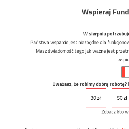
Wspieraj Fund
W sierpniu potrzebu
Państwa wsparcie jest niezbędne dla funkcjonow
Masz świadomość tego jak ważne jest przetrw
wspie
Uważasz, że robimy dobrą robotę? Ni
30 zł
50 zł
Zobacz kto w