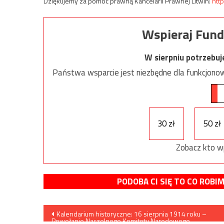
Dziękujemy za pomoc prawną Kancelarii Prawnej Litwin:
http
Wspieraj Fund
W sierpniu potrzebu
Państwa wsparcie jest niezbędne dla funkcjonow
30 zł
50 zł
Zobacz kto w
PODOBA CI SIĘ TO CO ROBI
Nawigacja
Kalendarium historyczne: 16 sierpnia 1914 roku –
Powołanie Naczelnego Komitetu Narodowego