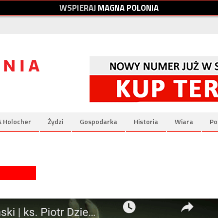
W
S
P
I
E
R
A
J
M
A
G
N
A
P
O
L
O
N
I
A
& Holocher
Żydzi
Gospodarka
Historia
Wiara
Po