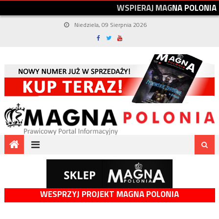
W
S
P
I
E
R
A
J
M
A
G
N
A
P
O
L
O
N
I
A
Niedziela, 09 Sierpnia 2026
WESPRZYJ PROJEKT MAGNA POLONIA