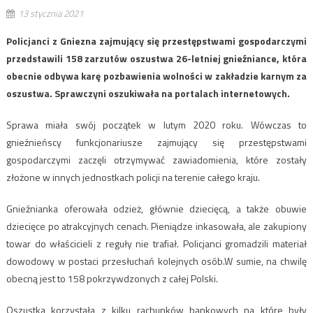
13 stycznia 2021
Policjanci z Gniezna zajmujący się przestępstwami gospodarczymi
przedstawili 158 zarzutów oszustwa 26-letniej gnieźniance, która
obecnie odbywa karę pozbawienia wolności w zakładzie karnym za
oszustwa. Sprawczyni oszukiwała na portalach internetowych.
Sprawa miała swój początek w lutym 2020 roku. Wówczas to
gnieźnieńscy funkcjonariusze zajmujący się przestępstwami
gospodarczymi zaczęli otrzymywać zawiadomienia, które zostały
złożone w innych jednostkach policji na terenie całego kraju.
Gnieźnianka oferowała odzież, głównie dziecięcą, a także obuwie
dziecięce po atrakcyjnych cenach. Pieniądze inkasowała, ale zakupiony
towar do właścicieli z reguły nie trafiał. Policjanci gromadzili materiał
dowodowy w postaci przesłuchań kolejnych osób.W sumie, na chwilę
obecną jest to 158 pokrzywdzonych z całej Polski.
Oszustka korzystała z kilku rachunków bankowych na które były