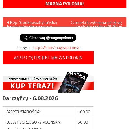
MAGNA POLONIA!
Nawigacja
Rep. Środkowoafrykańska:
Czarnek: liczyłem na refleksję
ze strony rektora WUM, tej
ludzie znów chronią się w
refleksji nie ma
wpisu
kościołach przed rebeliantami
Telegram
https://t.me/magnapolonia
WESPRZYJ PROJEKT MAGNA POLONIA
Darczyńcy - 6.08.2026
KACPER STAROŚCIAK
100,00
KULCZYK GRZEGORZ POLIŃSKA i
50,00