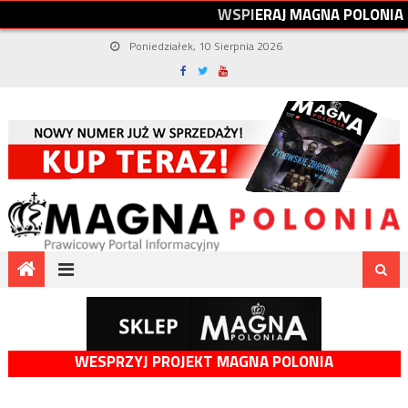
W
S
P
I
E
R
A
J
M
A
G
N
A
P
O
L
O
N
I
A
Poniedziałek, 10 Sierpnia 2026
WESPRZYJ PROJEKT MAGNA POLONIA