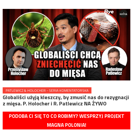
PATLEWICZ & HOLOCHER - SERIA KOMENTATORSKA
Globaliści użyją kleszczy, by zmusić nas do rezygnacji
z mięsa. P. Holocher i R. Patlewicz NA ŻYWO
PODOBA CI SIĘ TO CO ROBIMY? WESPRZYJ PROJEKT
MAGNA POLONIA!