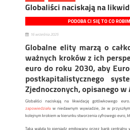
Globaliści naciskają na likw
PODOBA CI SIĘ TO CO ROBI
16 września 2025
Globalne elity marzą o cał
ważnych kroków z ich persp
euro do roku 2030, aby Eur
postkapitalistycznego sys
Zjednoczonych, opisanego w 
Globaliści naciskają na likwidację gotówkowego euro
zapowiedziała
w niedawnym wywiadzie, że ​​w przyszłym 
kolejnym krokiem w kierunku stworzenia cyfrowego euro, kt
Taka waluta to pieniądz emitowany przez bank centralny