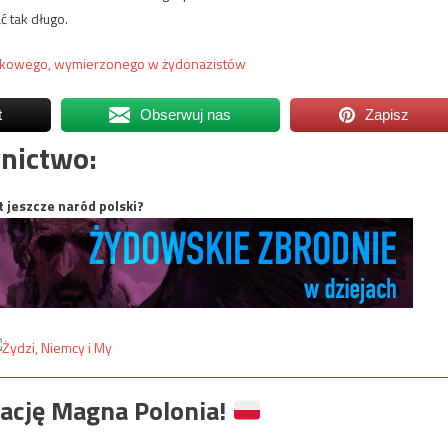
ć tak długo.
jskowego, wymierzonego w żydonazistów
t
Obserwuj nas
Zapisz
nictwo:
t jeszcze naród polski?
ację Magna Polonia!