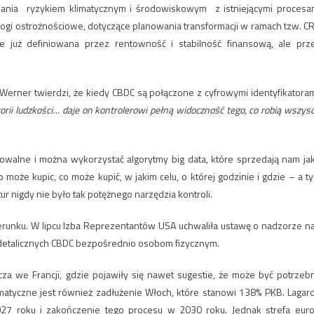
zania ryzykiem klimatycznym i środowiskowym z istniejącymi procesa
gi ostrożnościowe, dotyczące planowania transformacji w ramach tzw. C
e już definiowana przez rentowność i stabilność finansową, ale prz
Werner twierdzi, że kiedy CBDC są połączone z cyfrowymi identyfikatoram
orii ludzkości… daje on kontrolerowi pełną widoczność tego, co robią wszysc
owalne i można wykorzystać algorytmy big data, które sprzedają nam ja
to może kupic, co może kupić, w jakim celu, o której godzinie i gdzie – a t
r nigdy nie było tak potężnego narzędzia kontroli.
unku. W lipcu Izba Reprezentantów USA uchwaliła ustawę o nadzorze n
detalicznych CBDC bezpośrednio osobom fizycznym.
zcza we Francji, gdzie pojawiły się nawet sugestie, że może być potrzeb
yczne jest również zadłużenie Włoch, które stanowi 138% PKB. Lagar
7 roku i zakończenie tego procesu w 2030 roku. Jednak strefa euro