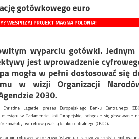
idację gotówkowego euro
MY? WESPRZYJ PROJEKT MAGNA POLONIA!
kowitym wyparciu gotówki. Jednym 
ektywy
jest wprowadzenie cyfroweg
opa mogła w pełni dostosować się d
temu w wizji Organizacji Narodó
Agendzie 2030.
. Christine Lagarde, prezes Europejskiego Banku Centralnego (EBC
miesiącu w Parlamencie Unii Europejskiej odbędzie się głosowanie n
óre miałoby być cyfrową walutą banku centralnego (CBDC).
 w formie cyfrowej, w przeciwieństwie do cyfrowego kredytu emitowane