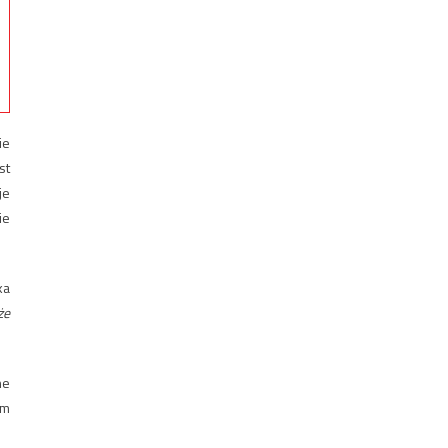
ie
st
je
ie
ka
że
ne
ym