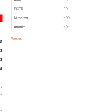
PIOTR
30
Mirosław
500
Anonim
50
z
Więcej...
o
o
w
),
ad
go