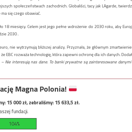
ejszych społeczeństwach zachodnich. Globaliści, tacy jak LAgarde, twierdz
e ma się czego obawiać.
 18 miesięcy. Celem jest jego pełne wdrożenie do 2030 roku, aby Euro
dzie 2030 .
ro, nie wytrzymują bliższej analizy. Przyznała, że ​​głównym zmartwieni
że EBC rozważa technologię, która zapewni ochronę dla ich danych. Dodał
.
– Nie interesują nas dane. To banki prywatne są zainteresowane danymi
ację Magna Polonia!
my:
15 000
zł, zebraliśmy:
15 633,5
zł.
szej fundacji.
104%