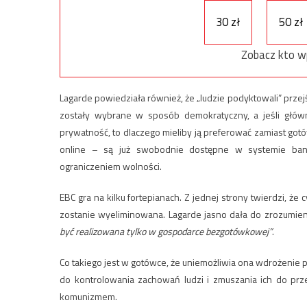
30 zł
50 zł
Zobacz kto w
Lagarde powiedziała również, że „ludzie podyktowali” przejś
zostały wybrane w sposób demokratyczny, a jeśli głów
prywatność, to dlaczego mieliby ją preferować zamiast gotów
online – są już swobodnie dostępne w systemie bank
ograniczeniem wolności.
EBC gra na kilku fortepianach. Z jednej strony twierdzi, że
zostanie wyeliminowana. Lagarde jasno dała do zrozumienia,
być realizowana tylko w gospodarce bezgotówkowej”
.
Co takiego jest w gotówce, że uniemożliwia ona wdrożenie 
do kontrolowania zachowań ludzi i zmuszania ich do prz
komunizmem.