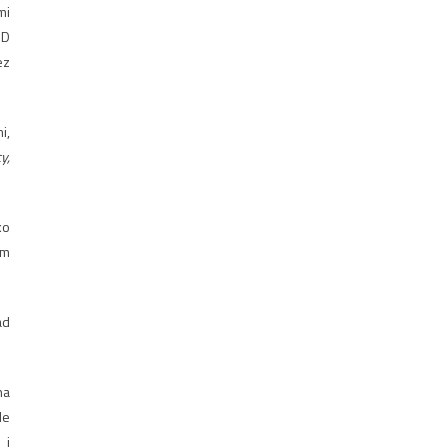
mi
RD
ez
i,
y,
ko
ym
ad
na
de
 i