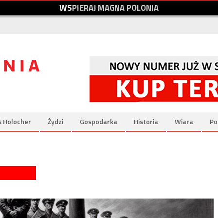
W
S
P
I
E
R
A
J
M
A
G
N
A
P
O
L
O
N
I
A
& Holocher
Żydzi
Gospodarka
Historia
Wiara
Po