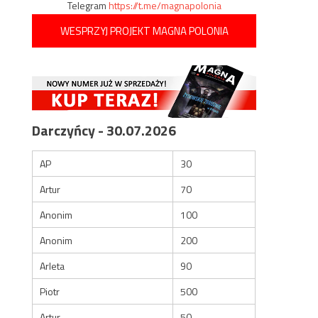
Telegram
https://t.me/magnapolonia
WESPRZYJ PROJEKT MAGNA POLONIA
Darczyńcy - 30.07.2026
AP
30
Artur
70
Anonim
100
Anonim
200
Arleta
90
Piotr
500
Artur
50