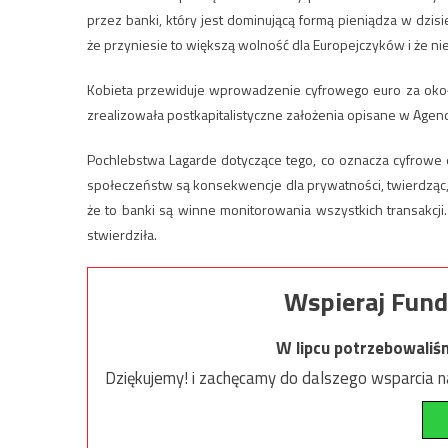
przez banki, który jest dominującą formą pieniądza w dzisi
że przyniesie to większą wolność dla Europejczyków i że ni
Kobieta przewiduje wprowadzenie cyfrowego euro za około
zrealizowała postkapitalistyczne założenia opisane w Agen
Pochlebstwa Lagarde dotyczące tego, co oznacza cyfrowe eu
społeczeństw są konsekwencje dla prywatności, twierdząc, 
że ​​to banki są winne monitorowania wszystkich transakcji
stwierdziła.
Wspieraj Fund
W lipcu potrzebowaliś
Dziękujemy! i zachęcamy do dalszego wsparcia na