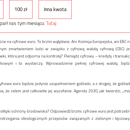
100 zł
Inna kwota
parł nas tym miesiącu:
Tutaj
cie na cyfrowe euro. To brzmi wątpliwie. Ani Komisja Europejska, ani EBC n
nym zmartwieniem ludzi w związku z cyfrową walutą cyfrową (CBC) je
ki, która jest odporna na kontrolę? Pieniądz cyfrowy – kredyty i transakc
owym i to wystarczy. Wprowadzenie pełnej cyfrowej waluty, będz
 cyfrowe euro będzie jedynie uzupełnieniem gotówki, a z drugiej, że gotów
 że ​​celem jest całkowite jej wycofanie. Agenda 2030, jak twierdzi,
„mo
polityki ochrony środowiska? Odpowiedź brzmi: cyfrowe euro jest potrzeb
estrzegania ideologicznych przepisów związanych z zielonym i tęczow