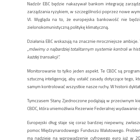
Nadzór EBC będzie nakazywał bankom integrację zarząd
zarządzania ryzykiem, w szczególności poprzez nowe wymo
VI. Wygląda na to, że europejska bankowość nie będzi
zielonokomunistyczną politykę klimatyczną.
Działania EBC wskazują na znacznie mroczniejsze ambicje. 
„mówimy o najbardziej totalitarnym systemie kontroli w hist
każdej transakcji”.
Monitorowanie to tylko jeden aspekt. Te CBDC są program
sztuczną inteligencję, aby ustalić zasady dotyczące tego, k
samym kontrolować wszystkie nasze ruchy. W historii dyktatu
Tymczasem Stany Zjednoczone podążają w przeciwnym kier
CBDC, która uniemożliwia Rezerwie Federalnej wydawanie 
Europejski dług staje się coraz bardziej niepewny, zwłas
pomoc Międzynarodowego Funduszu Walutowego. Problemat
ma nadzieję na wprowadzenie cyfrowego euro już w 202