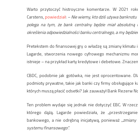
Warto przytoczyć histroyczne komentarze. W 2021 rok
Carstens,
powiedział
:
– Nie wiemy, kto dziś używa banknot
polega na tym, że bank centralny będzie miał absolutną 
określenia odpowiedzialności banku centralnego, a my będz
Pretekstem do finansowej gry o władzę są zmiany klimatu i
Lagarde, stworzenia nowego cyfrowego mechanizmu mone
istnieje – na przykład karty kredytowe i debetowe. Znacz
CBDC, podobnie jak gotówka, nie jest oprocentowane. Dla
podmioty prywatne, takie jak banki czy firmy obsługując
których muszą płacić odsetki? Jak zauważył Bank Rezerw No
Ten problem wydaje się jednak nie dotyczyć EBC. W rze
którego dążą. Lagarde powiedziała, że ​​„przestrzega
bankowego, a nie odrębną inicjatywą, ponieważ „
zmiany 
systemu finansowego”.