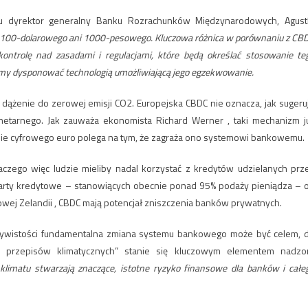
u dyrektor generalny Banku Rozrachunków Międzynarodowych, Agust
u 100-dolarowego ani 1000-pesowego. Kluczowa różnica w porównaniu z CB
kontrolę nad zasadami i regulacjami, które będą określać stosowanie te
iemy dysponować technologią umożliwiającą jego egzekwowanie.
 dążenie do zerowej emisji CO2. Europejska CBDC nie oznacza, jak sugeru
tarnego. Jak zauważa ekonomista Richard Werner , taki mechanizm j
enie cyfrowego euro polega na tym, że zagraża ono systemowi bankowemu.
czego więc ludzie mieliby nadal korzystać z kredytów udzielanych prz
e karty kredytowe – stanowiących obecnie ponad 95% podaży pieniądza – 
wej Zelandii , CBDC mają potencjał zniszczenia banków prywatnych.
czywistości fundamentalna zmiana systemu bankowego może być celem, 
nie przepisów klimatycznych” stanie się kluczowym elementem nadzo
klimatu stwarzają znaczące, istotne ryzyko finansowe dla banków i całe