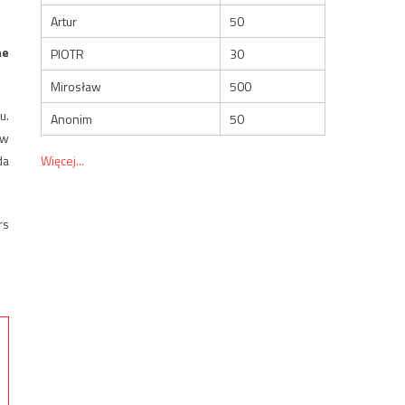
Artur
50
ne
PIOTR
30
Mirosław
500
u.
Anonim
50
 w
Więcej...
da
rs