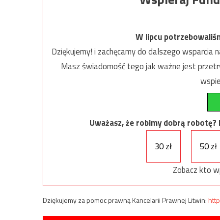
W lipcu potrzebowaliś
Dziękujemy! i zachęcamy do dalszego wsparcia na
Masz świadomość tego jak ważne jest przetrw
wspie
Uważasz, że robimy dobrą robotę? Ni
30 zł
50 zł
Zobacz kto w
Dziękujemy za pomoc prawną Kancelarii Prawnej Litwin:
http