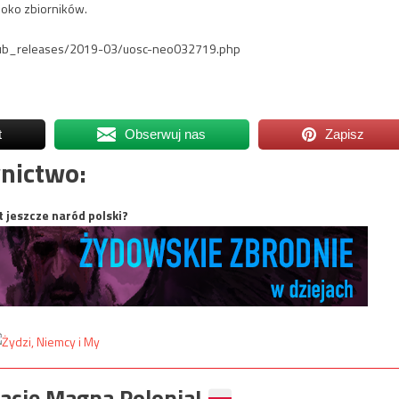
boko zbiorników.
rg/pub_releases/2019-03/uosc-neo032719.php
t
Obserwuj nas
Zapisz
nictwo:
t jeszcze naród polski?
ację Magna Polonia!