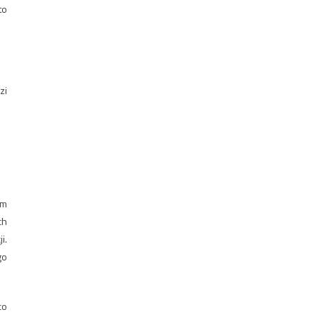
to
zi
am
ch
i.
go
co