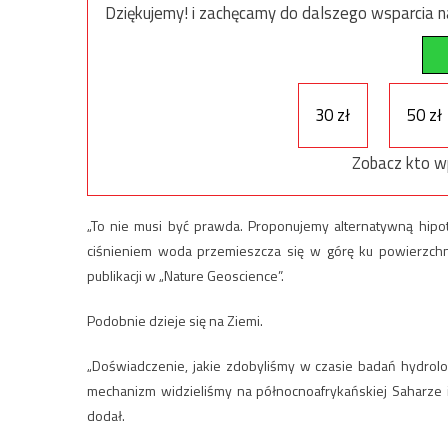
Dziękujemy! i zachęcamy do dalszego wsparcia na
30 zł
50 zł
Zobacz kto w
„To nie musi być prawda. Proponujemy alternatywną hipot
ciśnieniem woda przemieszcza się w górę ku powierzchn
publikacji w „Nature Geoscience”.
Podobnie dzieje się na Ziemi.
„Doświadczenie, jakie zdobyliśmy w czasie badań hydrolo
mechanizm widzieliśmy na północnoafrykańskiej Saharze 
dodał.