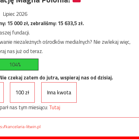
Lipiec 2026
my:
15 000
zł, zebraliśmy:
15 633,5
zł.
szej fundacji.
anie niezależnych ośrodków medialnych? Nie zwlekaj więc,
raj nas już od teraz.
104%
e czekaj zatem do jutra, wspieraj nas od dzisiaj.
100 zł
Inna kwota
parł nas tym miesiącu:
Tutaj
s://kancelaria-litwin.pl