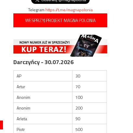
Telegram
https://t.me/magnapolonia
WESPRZYJ PROJEKT MAGNA POLONIA
Darczyńcy - 30.07.2026
AP
30
Artur
70
Anonim
100
Anonim
200
Arleta
90
Piotr
500