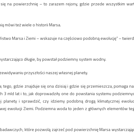
ię na powierzchnię – to zarazem rejony, gdzie przede wszystkim war
 mówi też wiele o historii Marsa.
two Marsa i Ziemi – wskazuje na częściowo podobną ewolucję” – twierd
wystarczająco długie, by powstał podziemny system wodny.
ewidywaniu przyszłości naszej własnej planety.
 tego, gdzie znajduje się ona dzisiaj i gdzie się przemieszcza, pomaga n
nich 3 mld lat i to, jak doprowadziły one do powstania systemu podziemny
lanety i sprawdzić, czy idziemy podobną drogą klimatycznej ewolucj
lowej ewolucji Ziemi. Podziemna woda to jeden z głównych elementów te
badawczych, które pozwolą zajrzeć pod powierzchnię Marsa wystarczają