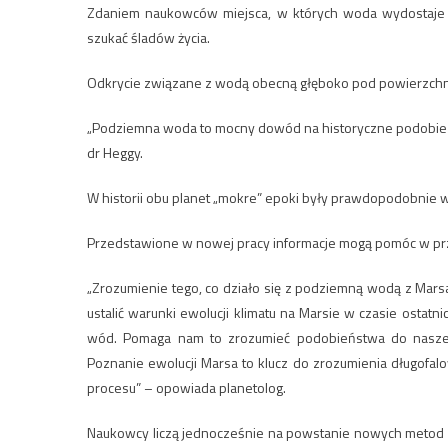
Zdaniem naukowców miejsca, w których woda wydostaje s
szukać śladów życia.
Odkrycie związane z wodą obecną głęboko pod powierzchnią
„Podziemna woda to mocny dowód na historyczne podobieńs
dr Heggy.
W historii obu planet „mokre” epoki były prawdopodobnie 
Przedstawione w nowej pracy informacje mogą pomóc w prz
„Zrozumienie tego, co działo się z podziemną wodą z Marsa;
ustalić warunki ewolucji klimatu na Marsie w czasie ostat
wód. Pomaga nam to zrozumieć podobieństwa do naszej p
Poznanie ewolucji Marsa to klucz do zrozumienia długofa
procesu” – opowiada planetolog.
Naukowcy liczą jednocześnie na powstanie nowych metod 