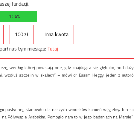
szej fundacji.
104%
100 zł
Inna kwota
parł nas tym miesiącu:
Tutaj
ezę, według której powstają one, gdy znajdująca się głęboko, pod duż
i, wzdłuż szczelin w skałach” – mówi dr Essam Heggy, jeden z autor
gii pustynnej, stanowiło dla naszych wniosków kamień węgielny. Ten s
i na Półwyspie Arabskim. Pomogło nam to w jego badaniach na Marsie”