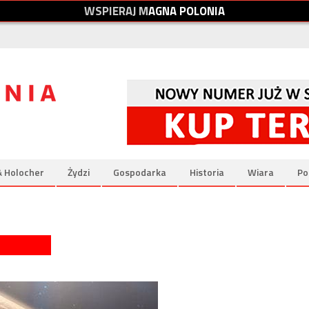
W
S
P
I
E
R
A
J
M
A
G
N
A
P
O
L
O
N
I
A
& Holocher
Żydzi
Gospodarka
Historia
Wiara
Po