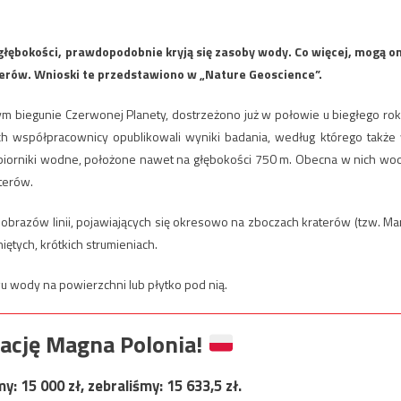
głębokości, prawdopodobnie kryją się zasoby wody. Co więcej, mogą o
terów. Wnioski te przedstawiono w „Nature Geoscience”.
m biegunie Czerwonej Planety, dostrzeżono już w połowie u biegłego rok
 ich współpracownicy opublikowali wyniki badania, według którego także
 zbiorniki wodne, położone nawet na głębokości 750 m. Obecna w nich wo
terów.
obrazów linii, pojawiających się okresowo na zboczach kraterów (tzw. Ma
niętych, krótkich strumieniach.
 wody na powierzchni lub płytko pod nią.
ację Magna Polonia!
my:
15 000
zł, zebraliśmy:
15 633,5
zł.