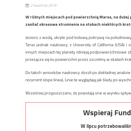
2 kwietnia 2019
W różnych miejscach pod powierzchnią Marsa, na dużej 
zasilać okresowe strumienie na stokach niektórych kra
Jezioro z wodą, ukryte pod lodową pokrywą na południowy
Teraz jednak naukowcy z University of California (USA) i
innych miejscach tej planety istnieją podpowierzchniowe
przesącza się ku powierzchni przez szczeliny w skałach kra
Do takich wniosków naukowcy doszli po dokładnej analizie 
recurrent slope linea). Linie te wyglądają jak ślady po wysch
Wcześniej przypuszczano, że powstają one w wyniku spływu
Wspieraj Fund
W lipcu potrzebowaliś