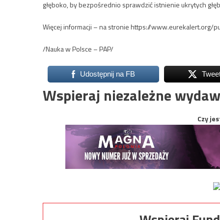
głęboko, by bezpośrednio sprawdzić istnienie ukrytych głę
Więcej informacji – na stronie https://www.eurekalert.o
/Nauka w Polsce – PAP/
Udostępnij na FB
Twee
Wspieraj niezależne wydaw
Czy jes
Wspieraj Fund