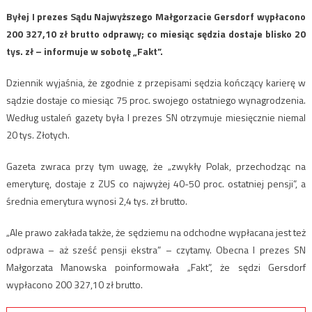
Byłej I prezes Sądu Najwyższego Małgorzacie Gersdorf wypłacono
200 327,10 zł brutto odprawy; co miesiąc sędzia dostaje blisko 20
tys. zł – informuje w sobotę „Fakt”.
Dziennik wyjaśnia, że zgodnie z przepisami sędzia kończący karierę w
sądzie dostaje co miesiąc 75 proc. swojego ostatniego wynagrodzenia.
Według ustaleń gazety była I prezes SN otrzymuje miesięcznie niemal
20 tys. Złotych.
Gazeta zwraca przy tym uwagę, że „zwykły Polak, przechodząc na
emeryturę, dostaje z ZUS co najwyżej 40-50 proc. ostatniej pensji”, a
średnia emerytura wynosi 2,4 tys. zł brutto.
„Ale prawo zakłada także, że sędziemu na odchodne wypłacana jest też
odprawa – aż sześć pensji ekstra” – czytamy. Obecna I prezes SN
Małgorzata Manowska poinformowała „Fakt”, że sędzi Gersdorf
wypłacono 200 327,10 zł brutto.