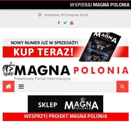
W
S
P
I
E
R
A
J
M
A
G
N
A
P
O
L
O
N
I
A
Niedziela, 09 Sierpnia 2026
WESPRZYJ PROJEKT MAGNA POLONIA