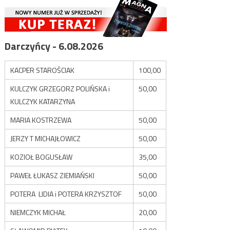
Darczyńcy - 6.08.2026
KACPER STAROŚCIAK
100,00
KULCZYK GRZEGORZ POLIŃSKA i
50,00
KULCZYK KATARZYNA
MARIA KOSTRZEWA
50,00
JERZY T MICHAJŁOWICZ
50,00
KOZIOŁ BOGUSŁAW
35,00
PAWEŁ ŁUKASZ ZIEMIAŃSKI
50,00
POTERA LIDIA i POTERA KRZYSZTOF
50,00
NIEMCZYK MICHAŁ
20,00