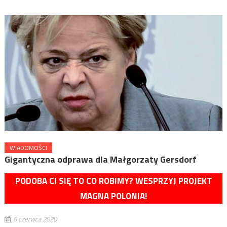
WIADOMOŚCI
Gigantyczna odprawa dla Małgorzaty Gersdorf
PODOBA CI SIĘ TO CO ROBIMY? WESPRZYJ PROJEKT
MAGNA POLONIA!
6 czerwca 2020