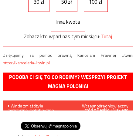
30 zł
50 zł
100 zł
Inna kwota
Zobacz kto wparł nas tym miesiącu:
Tutaj
Dziękujemy za pomoc prawną Kancelarii Prawnej Litwin:
https://kancelaria-litwin.pl
PODOBA CI SIĘ TO CO ROBIMY? WESPRZYJ PROJEKT
MAGNA POLONIA!
Nawigacja
Winda zmiażdżyła
Wczesnośredniowieczny
gród z Beskidu Niskiego
mężczyznę, makabryczne
okazał się potężniejszy, niż
wpisu
zdarzenie nagrała kamera
uważano
monitoringu