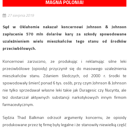
MAGNA POLONIA!
27 sierpnia 2019
Sąd w Oklahomie nakazał koncernowi Johnson & Johnson
zapłacenie 570 mln dolarów kary za szkody spowodowane
uzależnieniem wielu mieszkańców tego stanu od środków
przeciwbólowych.
Koncernowi zarzucono, ze produkując i reklamując silne leki
przeciwbólowe (opioidy) przyczynił się do masowego uzależnienia
mieszkańców stanu. Zdaniem śledczych, od 2000 r. środki te
spowodowały śmierć ponad 6 tys. osób, przy czym Johnson & Johnson
nie tylko sprzedawał własne leki takie jak Duragesic czy Nucynta, ale
też dostarczał aktywnych substancji narkotykowych innym firmom
farmaceutycznym.
Sędzia Thad Balkman odrzucił argumenty koncernu, że opioidy
produkowane przez tę firmę były legalne i że stanowiły niewielką część