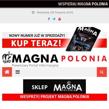
W
S
P
I
E
R
A
J
M
A
G
N
A
P
O
L
O
N
I
A
Niedziela, 09 Sierpnia 2026
WESPRZYJ PROJEKT MAGNA POLONIA