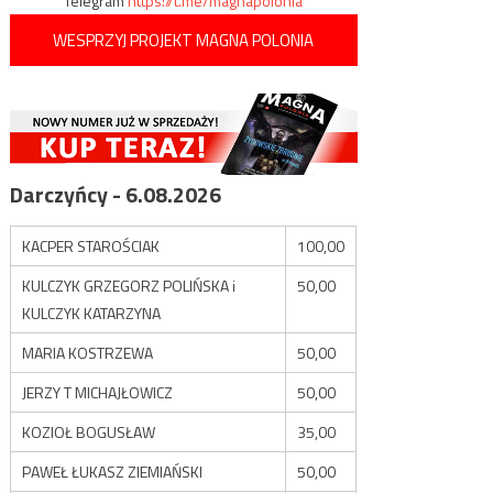
Telegram
https://t.me/magnapolonia
WESPRZYJ PROJEKT MAGNA POLONIA
Darczyńcy - 6.08.2026
KACPER STAROŚCIAK
100,00
KULCZYK GRZEGORZ POLIŃSKA i
50,00
KULCZYK KATARZYNA
MARIA KOSTRZEWA
50,00
JERZY T MICHAJŁOWICZ
50,00
KOZIOŁ BOGUSŁAW
35,00
PAWEŁ ŁUKASZ ZIEMIAŃSKI
50,00