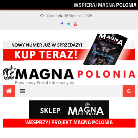
W
S
P
I
E
R
A
J
M
A
G
N
A
P
O
L
O
N
I
A
Czwartek, 06 Sierpnia 2026
WESPRZYJ PROJEKT MAGNA POLONIA