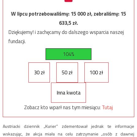
W lipcu potrzebowaliśmy:
15 000
zł, zebraliśmy:
15
633,5
zł.
Dziękujemy! i zachęcamy do dalszego wsparcia naszej
fundacji.
104%
30 zł
50 zł
100 zł
Inna kwota
Zobacz kto wparł nas tym miesiącu:
Tutaj
Austriacki dziennik „Kurier” zdementował jednak te informacje
wskazując, że akcja miała na celu zatrzymanie „osób z dawnej