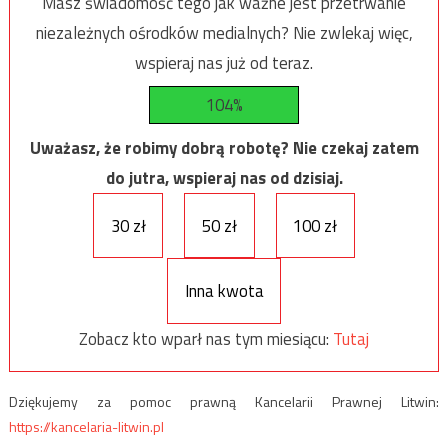
Masz świadomość tego jak ważne jest przetrwanie
niezależnych ośrodków medialnych? Nie zwlekaj więc,
wspieraj nas już od teraz.
104%
Uważasz, że robimy dobrą robotę? Nie czekaj zatem
do jutra, wspieraj nas od dzisiaj.
30 zł
50 zł
100 zł
Inna kwota
Zobacz kto wparł nas tym miesiącu:
Tutaj
Dziękujemy za pomoc prawną Kancelarii Prawnej Litwin:
https://kancelaria-litwin.pl