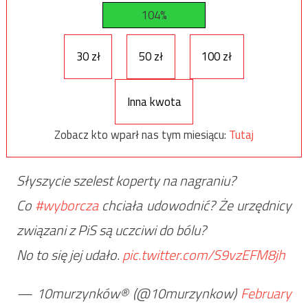
104%
30 zł
50 zł
100 zł
Inna kwota
Zobacz kto wparł nas tym miesiącu:
Tutaj
Słyszycie szelest koperty na nagraniu?
Co
#wyborcza
chciała udowodnić? Że urzędnicy
związani z PiS są uczciwi do bólu?
No to się jej udało.
pic.twitter.com/S9vzEFM8jh
— 10murzynków® (@10murzynkow)
February