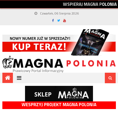
W
S
P
I
E
R
A
J
M
A
G
N
A
P
O
L
O
N
I
A
Czwartek, 06 Sierpnia 2026
WESPRZYJ PROJEKT MAGNA POLONIA