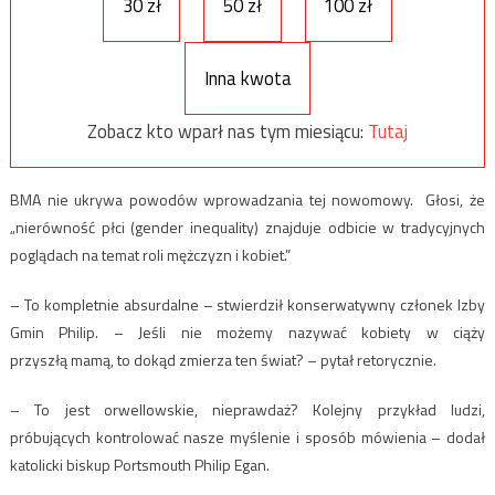
30 zł
50 zł
100 zł
Inna kwota
Zobacz kto wparł nas tym miesiącu:
Tutaj
BMA nie ukrywa powodów wprowadzania tej nowomowy. Głosi, że
„nierówność płci (gender inequality) znajduje odbicie w tradycyjnych
poglądach na temat roli mężczyzn i kobiet.”
– To kompletnie absurdalne – stwierdził konserwatywny członek Izby
Gmin Philip. – Jeśli nie możemy nazywać kobiety w ciąży
przyszłą mamą, to dokąd zmierza ten świat? – pytał retorycznie.
– To jest orwellowskie, nieprawdaż? Kolejny przykład ludzi,
próbujących kontrolować nasze myślenie i sposób mówienia – dodał
katolicki biskup Portsmouth Philip Egan.