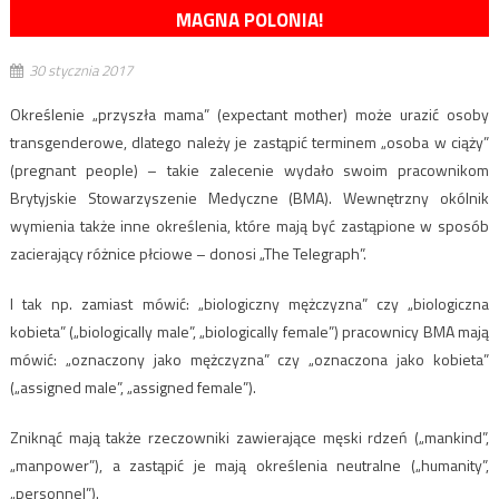
MAGNA POLONIA!
30 stycznia 2017
Określenie „przyszła mama” (expectant mother) może urazić osoby
transgenderowe, dlatego należy je zastąpić terminem „osoba w ciąży”
(pregnant people) – takie zalecenie wydało swoim pracownikom
Brytyjskie Stowarzyszenie Medyczne (BMA). Wewnętrzny okólnik
wymienia także inne określenia, które mają być zastąpione w sposób
zacierający różnice płciowe – donosi „The Telegraph”.
I tak np. zamiast mówić: „biologiczny mężczyzna” czy „biologiczna
kobieta” („biologically male”, „biologically female”) pracownicy BMA mają
mówić: „oznaczony jako mężczyzna” czy „oznaczona jako kobieta”
(„assigned male”, „assigned female”).
Zniknąć mają także rzeczowniki zawierające męski rdzeń („mankind”,
„manpower”), a zastąpić je mają określenia neutralne („humanity”,
„personnel”).