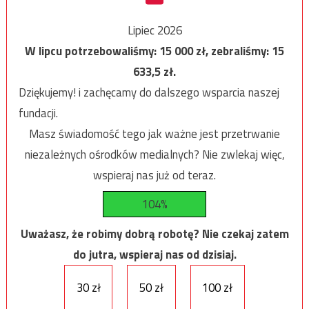
Lipiec 2026
W lipcu potrzebowaliśmy:
15 000
zł, zebraliśmy:
15
633,5
zł.
Dziękujemy! i zachęcamy do dalszego wsparcia naszej
fundacji.
Masz świadomość tego jak ważne jest przetrwanie
niezależnych ośrodków medialnych? Nie zwlekaj więc,
wspieraj nas już od teraz.
104%
Uważasz, że robimy dobrą robotę? Nie czekaj zatem
do jutra, wspieraj nas od dzisiaj.
30 zł
50 zł
100 zł