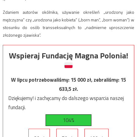
Zdaniem autorów okólnika, używanie określeń „urodzony jako
mężczyzna” czy „urodzona jako kobieta” („born man”, „born woman”) w
stosunku do osób transseksualnych to „nadmierne uproszczenie
złożonego zjawiska”.
Wspieraj Fundację Magna Polonia!
W lipcu potrzebowaliśmy:
15 000
zł, zebraliśmy:
15
633,5
zł.
Dziękujemy! i zachęcamy do dalszego wsparcia naszej
fundacji.
104%