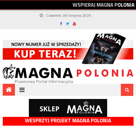
W
S
P
I
E
R
A
J
M
A
G
N
A
P
O
L
O
N
I
A
Czwartek, 06 Sierpnia 2026
WESPRZYJ PROJEKT MAGNA POLONIA