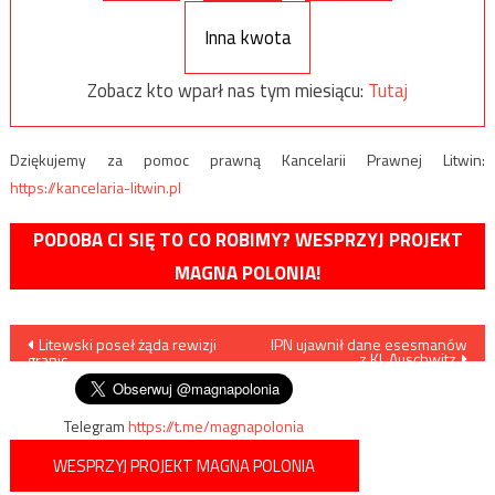
Inna kwota
Zobacz kto wparł nas tym miesiącu:
Tutaj
Dziękujemy za pomoc prawną Kancelarii Prawnej Litwin:
https://kancelaria-litwin.pl
PODOBA CI SIĘ TO CO ROBIMY? WESPRZYJ PROJEKT
MAGNA POLONIA!
Nawigacja
Litewski poseł żąda rewizji
IPN ujawnił dane esesmanów
z KL Auschwitz
granic
wpisu
Telegram
https://t.me/magnapolonia
WESPRZYJ PROJEKT MAGNA POLONIA