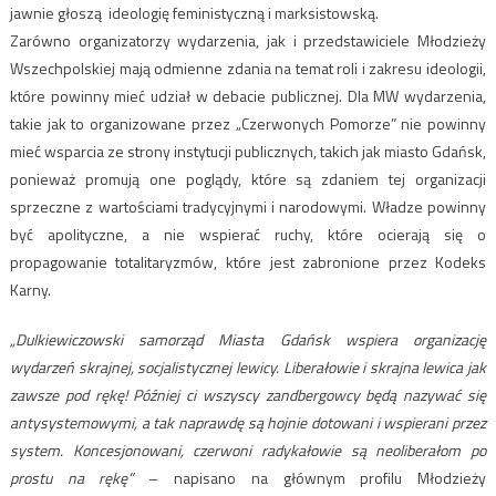
jawnie głoszą ideologię feministyczną i marksistowską.
Zarówno organizatorzy wydarzenia, jak i przedstawiciele Młodzieży
Wszechpolskiej mają odmienne zdania na temat roli i zakresu ideologii,
które powinny mieć udział w debacie publicznej. Dla MW wydarzenia,
takie jak to organizowane przez „Czerwonych Pomorze” nie powinny
mieć wsparcia ze strony instytucji publicznych, takich jak miasto Gdańsk,
ponieważ promują one poglądy, które są zdaniem tej organizacji
sprzeczne z wartościami tradycyjnymi i narodowymi. Władze powinny
być apolityczne, a nie wspierać ruchy, które ocierają się o
propagowanie totalitaryzmów, które jest zabronione przez Kodeks
Karny.
„Dulkiewiczowski samorząd Miasta Gdańsk wspiera organizację
wydarzeń skrajnej, socjalistycznej lewicy.
Liberałowie i skrajna lewica jak
zawsze pod rękę! Później ci wszyscy zandbergowcy będą nazywać się
antysystemowymi, a tak naprawdę są hojnie dotowani i wspierani przez
system. Koncesjonowani, czerwoni radykałowie są neoliberałom po
prostu na rękę”
– napisano na głównym profilu Młodzieży