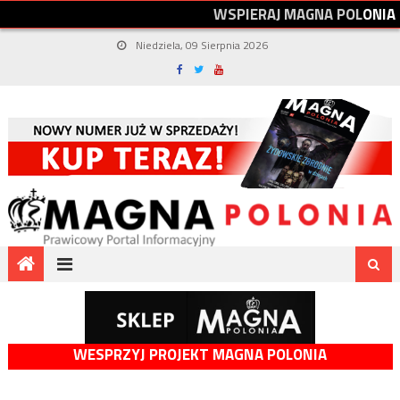
W
S
P
I
E
R
A
J
M
A
G
N
A
P
O
L
O
N
I
A
Niedziela, 09 Sierpnia 2026
WESPRZYJ PROJEKT MAGNA POLONIA