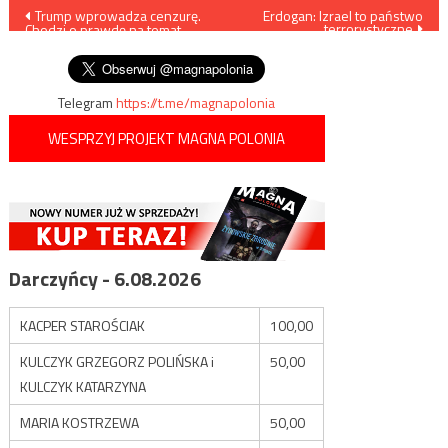
Nawigacja
Trump wprowadza cenzurę.
Erdogan: Izrael to państwo
terrorystyczne
Chodzi o prawdę na temat
wpisu
Żydów
Telegram
https://t.me/magnapolonia
WESPRZYJ PROJEKT MAGNA POLONIA
Darczyńcy - 6.08.2026
KACPER STAROŚCIAK
100,00
KULCZYK GRZEGORZ POLIŃSKA i
50,00
KULCZYK KATARZYNA
MARIA KOSTRZEWA
50,00