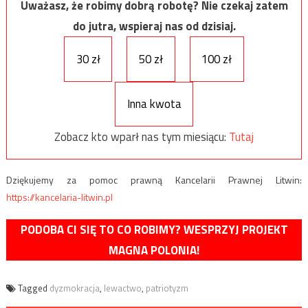
Uważasz, że robimy dobrą robotę? Nie czekaj zatem
do jutra, wspieraj nas od dzisiaj.
30 zł
50 zł
100 zł
Inna kwota
Zobacz kto wparł nas tym miesiącu:
Tutaj
Dziękujemy za pomoc prawną Kancelarii Prawnej Litwin:
https://kancelaria-litwin.pl
PODOBA CI SIĘ TO CO ROBIMY? WESPRZYJ PROJEKT
MAGNA POLONIA!
Tagged
dyzmokracja
,
lewactwo
,
patriotyzm