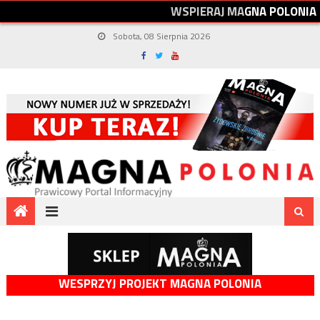
W
S
P
I
E
R
A
J
M
A
G
N
A
P
O
L
O
N
I
A
Sobota, 08 Sierpnia 2026
WESPRZYJ PROJEKT MAGNA POLONIA