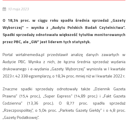
10 maja 2023
O 18,34 proc. w ciągu roku spadła średnia sprzedaż „Gazety
Wyborczej” – wynika z „Audytu Polskich Badań Czytelnictwa”.
Spadki sprzedaży odnotowała większość tytułów monitorowanych
przez PBC, ale „GW” jest liderem tych statystyk.
Portal wirtalnemedia.pl przedstawił analizę danych zawartych w
Audycie PBC. Wynika z nich, że łączna średnia sprzedaż wydania
drukowanego i e-wydania „Gazety Wyborczej” wyniosła w I kwartale
2023 r. 42 338 egzemplarzy, o 18,34 proc. mniej niż w I kwartale 2022 r.
Znaczne spadki sprzedaży odnotowały także „Dziennik Gazeta
Prawna” (15,4 proc.), „Super Express” (14,89 proc.) i „Fakt Gazeta
Codzienna” (13,36 proc.). O 8,77 proc. spadła sprzedaż
„Rzeczpospolitej”, o 5,04 proc. „Parkietu Gazety Giełdy” i o 4,8 proc.
„Gazety Podatkowej”.