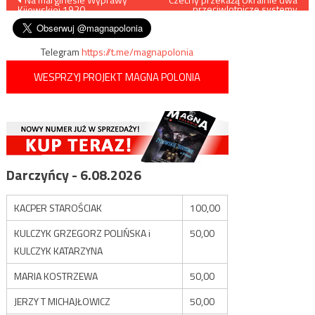
przeciwlotnicze systemy
Kijowskiej 1920
rakietowe „Kub”
wpisu
Telegram
https://t.me/magnapolonia
WESPRZYJ PROJEKT MAGNA POLONIA
Darczyńcy - 6.08.2026
KACPER STAROŚCIAK
100,00
KULCZYK GRZEGORZ POLIŃSKA i
50,00
KULCZYK KATARZYNA
MARIA KOSTRZEWA
50,00
JERZY T MICHAJŁOWICZ
50,00