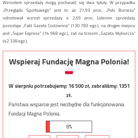
Wzrostem sprzedaży mogą pochwalić się dwa tytuły. W przypadku
„Przeglądu Sportowego” jest to aż 27,93 proc. „Puls Biznesu”
odnotował wzrost sprzedaży o 2,69 proc. Liderem sprzedaży
pozostaje „Fakt Gazeta Codzienna” (130 783 egz.), na drugim miejscu
jest „Super Express” (74 968 egz.), zaś na trzecim „Gazeta Wyborcza”
(42 338 egz.).
Wspieraj Fundację Magna Polonia!
W sierpniu potrzebujemy:
16 500
zł, zebraliśmy:
1351
zł.
Państwa wsparcie jest niezbędne dla funkcjonowania
Fundacji Magna Polonia.
8%