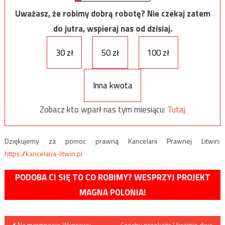
Uważasz, że robimy dobrą robotę? Nie czekaj zatem
do jutra, wspieraj nas od dzisiaj.
30 zł
50 zł
100 zł
Inna kwota
Zobacz kto wparł nas tym miesiącu:
Tutaj
Dziękujemy za pomoc prawną Kancelarii Prawnej Litwin:
https://kancelaria-litwin.pl
PODOBA CI SIĘ TO CO ROBIMY? WESPRZYJ PROJEKT
MAGNA POLONIA!
Nawigacja
Na marginesie Wyprawy
Czechy przekażą Ukrainie dwa