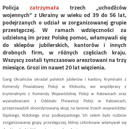
Policja
zatrzymała
trzech „uchodźców
wojennych” z Ukrainy w wieku od 39 do 56 lat,
podejrzanych o udział w zorganizowanej grupie
przestępczej. W ramach wdzięczności za
udzieloną im przez Polskę pomoc, włamywali się
do sklepów jubilerskich, kantorów i innych
drobnych firm, w różnych częściach kraju.
Wszyscy zostali tymczasowo aresztowani na trzy
miesiące. Grozi im nawet 20 lat więzienia.
Gang Ukraińców okradał polskich jubilerów i kantory. Kryminalni z
Komendy Powiatowej Policji w Kłobucku, we współpracy z
kryminalnymi z Komendy Wojewódzkiej Policji w Katowicach oraz
wywiadowcami z Oddziału Prewencji Policji w Katowicach,
przeprowadzili skoordynowaną akcję na terenie trzech województw:
śląskiego, łódzkiego oraz podkarpackiego. Ich celem było rozbicie
zorganizowanej grupy przestępczej, której członkowie włamywali się