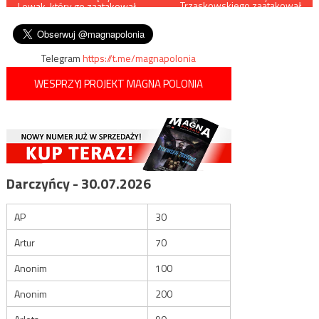
Trzaskowskiego zaatakował
Lewak, który go zaatakował,
wolontariusza partii Brauna
wpisu
uniewinniony
nożem
Telegram
https://t.me/magnapolonia
WESPRZYJ PROJEKT MAGNA POLONIA
Darczyńcy - 30.07.2026
AP
30
Artur
70
Anonim
100
Anonim
200