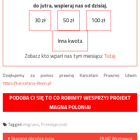
do jutra, wspieraj nas od dzisiaj.
30 zł
50 zł
100 zł
Inna kwota
Zobacz kto wparł nas tym miesiącu:
Tutaj
Dziękujemy za pomoc prawną Kancelarii Prawnej Litwin:
https://kancelaria-litwin.pl
PODOBA CI SIĘ TO CO ROBIMY? WESPRZYJ PROJEKT
MAGNA POLONIA!
Tagged
imigranci
,
Przestępczość
Nawigacja
Skazano obrońcę życia.
PILNE! Wyznawca