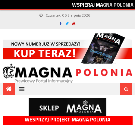
W
S
P
I
E
R
A
J
M
A
G
N
A
P
O
L
O
N
I
A
Czwartek, 06 Sierpnia 2026
WESPRZYJ PROJEKT MAGNA POLONIA