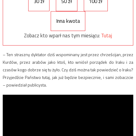
30 zł
50 zł
100 zł
Inna kwota
Zobacz kto wparł nas tym miesiącu:
Tutaj
– Ten straszny dyktator dziś wspominany jest przez chrześcijan, przez
Kurdów, przez arabów jako ktoś, kto wniósł porządek do Iraku i za
czasów kogo dobrze się tu żyło. Czy dziś można tak powiedzieć o Iraku?
Przyjedźcie Państwo tutaj, jak już będzie bezpiecznie, i sami zobaczcie
– powiedział publicysta.