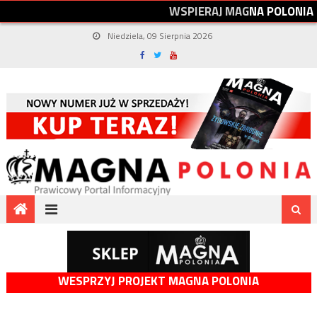
W
S
P
I
E
R
A
J
M
A
G
N
A
P
O
L
O
N
I
A
Niedziela, 09 Sierpnia 2026
WESPRZYJ PROJEKT MAGNA POLONIA