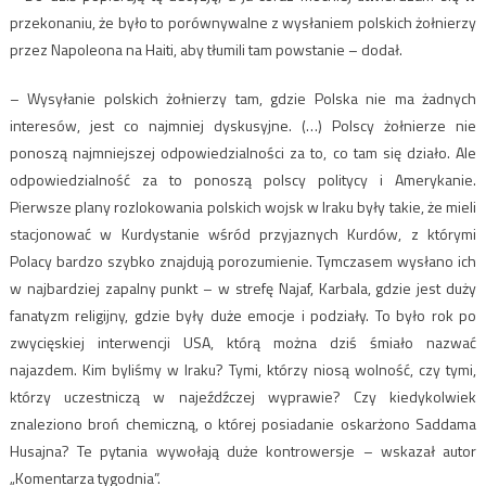
przekonaniu, że było to porównywalne z wysłaniem polskich żołnierzy
przez Napoleona na Haiti, aby tłumili tam powstanie – dodał.
– Wysyłanie polskich żołnierzy tam, gdzie Polska nie ma żadnych
interesów, jest co najmniej dyskusyjne. (…) Polscy żołnierze nie
ponoszą najmniejszej odpowiedzialności za to, co tam się działo. Ale
odpowiedzialność za to ponoszą polscy politycy i Amerykanie.
Pierwsze plany rozlokowania polskich wojsk w Iraku były takie, że mieli
stacjonować w Kurdystanie wśród przyjaznych Kurdów, z którymi
Polacy bardzo szybko znajdują porozumienie. Tymczasem wysłano ich
w najbardziej zapalny punkt – w strefę Najaf, Karbala, gdzie jest duży
fanatyzm religijny, gdzie były duże emocje i podziały. To było rok po
zwycięskiej interwencji USA, którą można dziś śmiało nazwać
najazdem. Kim byliśmy w Iraku? Tymi, którzy niosą wolność, czy tymi,
którzy uczestniczą w najeźdźczej wyprawie? Czy kiedykolwiek
znaleziono broń chemiczną, o której posiadanie oskarżono Saddama
Husajna? Te pytania wywołają duże kontrowersje – wskazał autor
„Komentarza tygodnia”.