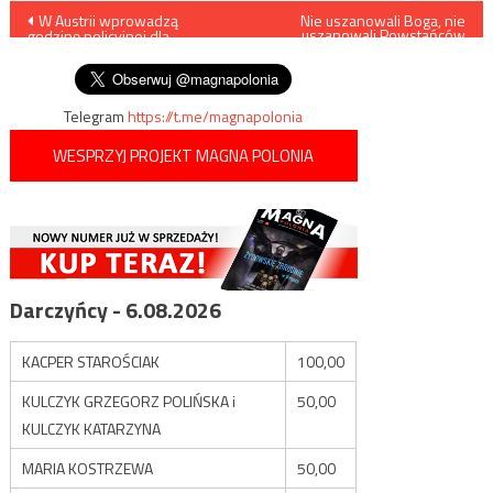
Nawigacja
W Austrii wprowadzą
Nie uszanowali Boga, nie
uszanowali Powstańców
godzinę policyjnej dla
Warszawskich…
wpisu
azylantów?
Telegram
https://t.me/magnapolonia
WESPRZYJ PROJEKT MAGNA POLONIA
Darczyńcy - 6.08.2026
KACPER STAROŚCIAK
100,00
KULCZYK GRZEGORZ POLIŃSKA i
50,00
KULCZYK KATARZYNA
MARIA KOSTRZEWA
50,00