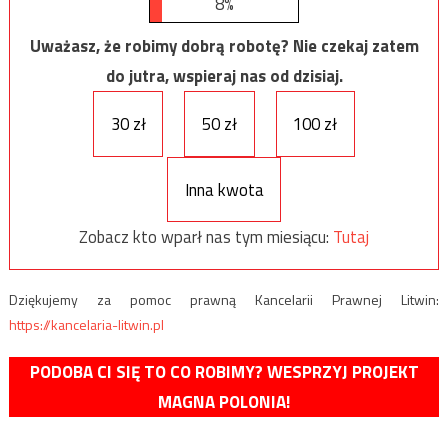
8%
Uważasz, że robimy dobrą robotę? Nie czekaj zatem
do jutra, wspieraj nas od dzisiaj.
30 zł
50 zł
100 zł
Inna kwota
Zobacz kto wparł nas tym miesiącu:
Tutaj
Dziękujemy za pomoc prawną Kancelarii Prawnej Litwin:
https://kancelaria-litwin.pl
PODOBA CI SIĘ TO CO ROBIMY? WESPRZYJ PROJEKT
MAGNA POLONIA!