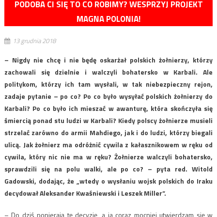
PODOBA CI SIĘ TO CO ROBIMY? WESPRZYJ PROJEKT
MAGNA POLONIA!
13 grudnia 2018
– Nigdy nie chcę i nie będę oskarżał polskich żołnierzy, którzy
zachowali się dzielnie i walczyli bohatersko w Karbali. Ale
politykom, którzy ich tam wysłali, w tak niebezpieczny rejon,
zadaje pytanie – po co? Po co było wysyłać polskich żołnierzy do
Karbali? Po co było ich mieszać w awanturę, która skończyła się
śmiercią ponad stu ludzi w Karbali? Kiedy polscy żołnierze musieli
strzelać zarówno do armii Mahdiego, jak i do ludzi, którzy biegali
ulicą. Jak żołnierz ma odróżnić cywila z kałasznikowem w ręku od
cywila, który nic nie ma w ręku? Żołnierze walczyli bohatersko,
sprawdzili się na polu walki, ale po co? – pyta red. Witold
Gadowski, dodając, że „wtedy o wysłaniu wojsk polskich do Iraku
decydował Aleksander Kwaśniewski i Leszek Miller”.
– Do dziś popierają tę decyzję, a ja coraz mocniej utwierdzam się w