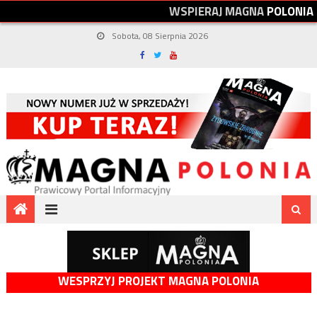
W
S
P
I
E
R
A
J
M
A
G
N
A
P
O
L
O
N
I
A
Sobota, 08 Sierpnia 2026
WESPRZYJ PROJEKT MAGNA POLONIA