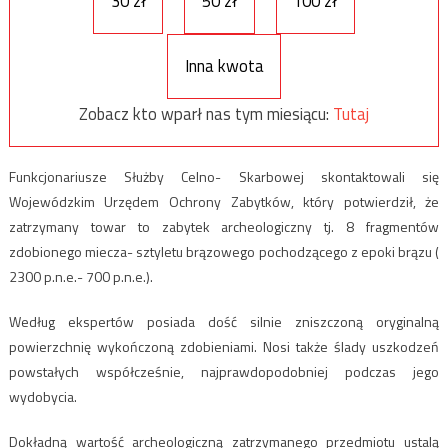
30 zł
50 zł
100 zł
Inna kwota
Zobacz kto wparł nas tym miesiącu:
Tutaj
Funkcjonariusze Służby Celno- Skarbowej skontaktowali się
Wojewódzkim Urzędem Ochrony Zabytków, który potwierdził, że
zatrzymany towar to zabytek archeologiczny tj. 8 fragmentów
zdobionego miecza- sztyletu brązowego pochodzącego z epoki brązu (
2300 p.n.e.- 700 p.n.e.).
Według ekspertów posiada dość silnie zniszczoną oryginalną
powierzchnię wykończoną zdobieniami. Nosi także ślady uszkodzeń
powstałych współcześnie, najprawdopodobniej podczas jego
wydobycia.
Dokładną wartość archeologiczną zatrzymanego przedmiotu ustalą