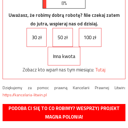
8%
Uważasz, że robimy dobrą robotę? Nie czekaj zatem
do jutra, wspieraj nas od dzisiaj.
30 zł
50 zł
100 zł
Inna kwota
Zobacz kto wparł nas tym miesiącu:
Tutaj
Dziękujemy za pomoc prawną Kancelarii Prawnej Litwin:
https://kancelaria-litwin.pl
PODOBA CI SIĘ TO CO ROBIMY? WESPRZYJ PROJEKT
MAGNA POLONIA!