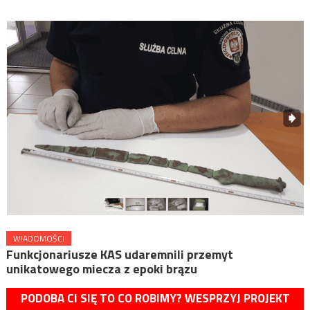
WIADOMOŚCI
Funkcjonariusze KAS udaremnili przemyt
unikatowego miecza z epoki brązu
PODOBA CI SIĘ TO CO ROBIMY? WESPRZYJ PROJEKT