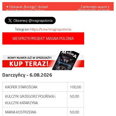
Nawigacja
Opluwał „Burego”, dostał
Zamknięto wjazd z
Wisłostrady na most
Krzyż Kawalerski Orderu
Poniatowskiego: „Jest ryzyko,
wpisu
Odrodzenia Polski
że jezdnia może się zapaść”
Telegram
https://t.me/magnapolonia
WESPRZYJ PROJEKT MAGNA POLONIA
Darczyńcy - 6.08.2026
KACPER STAROŚCIAK
100,00
KULCZYK GRZEGORZ POLIŃSKA i
50,00
KULCZYK KATARZYNA
MARIA KOSTRZEWA
50,00