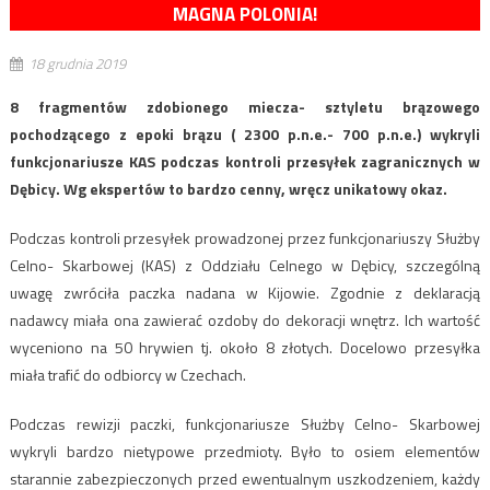
MAGNA POLONIA!
18 grudnia 2019
8 fragmentów zdobionego miecza- sztyletu brązowego
pochodzącego z epoki brązu ( 2300 p.n.e.- 700 p.n.e.) wykryli
funkcjonariusze KAS podczas kontroli przesyłek zagranicznych w
Dębicy. Wg ekspertów to bardzo cenny, wręcz unikatowy okaz.
Podczas kontroli przesyłek prowadzonej przez funkcjonariuszy Służby
Celno- Skarbowej (KAS) z Oddziału Celnego w Dębicy, szczególną
uwagę zwróciła paczka nadana w Kijowie. Zgodnie z deklaracją
nadawcy miała ona zawierać ozdoby do dekoracji wnętrz. Ich wartość
wyceniono na 50 hrywien tj. około 8 złotych. Docelowo przesyłka
miała trafić do odbiorcy w Czechach.
Podczas rewizji paczki, funkcjonariusze Służby Celno- Skarbowej
wykryli bardzo nietypowe przedmioty. Było to osiem elementów
starannie zabezpieczonych przed ewentualnym uszkodzeniem, każdy